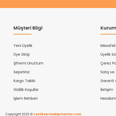
Müşteri Bilgi
Kurum
Yeni Üyelik
Mesafeli
Üye Girişi
Üyelik S
Şifremi Unuttum
Çerez Pol
Sepetiniz
Satış ve
Kargo Takibi
Garanti 
Gizlilik Koşullar
İletişim
İşlem Rehberi
Hesabı
Copyright 2023 ©
Lastikservisekipmanları.com