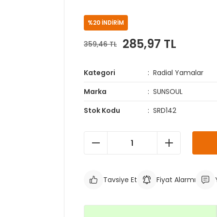
%20 İNDİRİM
285,97 TL
359,46 TL
Kategori
Radial Yamalar
Marka
SUNSOUL
Stok Kodu
SRD142
Tavsiye Et
Fiyat Alarmı