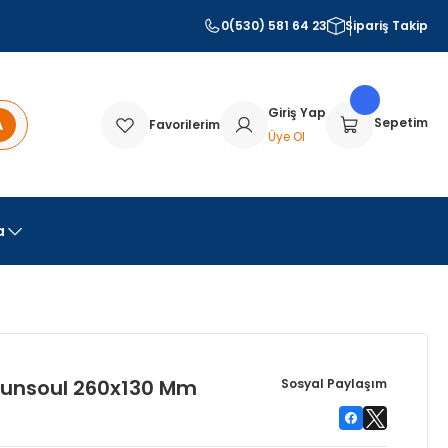
0(530) 581 64 23
Sipariş Takip
Giriş Yap
A
Sepetim
Favorilerim
Üye Ol
a
Sunsoul 260x130 Mm
Sosyal Paylaşım