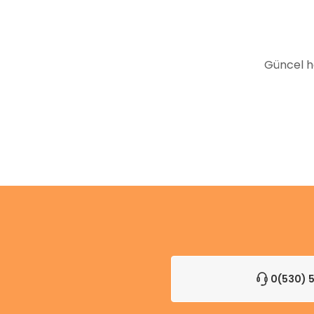
Ürün fiyatı diğer sitelerden daha pahalı.
Bu ürüne benzer farklı alternatifler olmalı.
Güncel h
0(530) 5