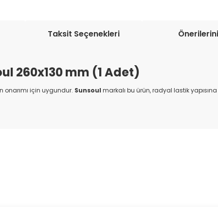
Taksit Seçenekleri
Önerilerin
ul 260x130 mm (1 Adet)
rın onarımı için uygundur.
Sunsoul
markalı bu ürün, radyal lastik yapısına
onularda yetersiz gördüğünüz noktaları öneri formunu kullanarak tarafım
Bu ürüne ilk yorumu siz yapın!
Yorum Yaz