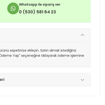
Whatsapp ile sipariş ver
0 (530) 581 64 23
rünü sepetinize ekleyin. Satın almak istediğiniz
 "Ödeme Yap" seçeneğine tıklayarak ödeme işlemine
eri
yde tutmak için anlaşmalı olduğumuz kargo
re içinde adresinize teslim edilir.