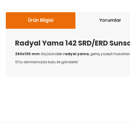
Ürün Bilgisi
Yorumlar
Radyal Yama 142 SRD/ERD Sunso
260x130 mm
ölçüsündeki
radyal yama
, geniş yüzeyli hasarla
10’lu alımlarınızda kutu ile gönderilir.
Bu ürünün fiyat bilgisi, resim, ürün açıklamalarında ve diğer k
Görüş ve önerileriniz için teşekkür ederiz.
Ürün resmi kalitesiz, bozuk veya görüntülenemiyor.
Ürün açıklamasında eksik bilgiler bulunuyor.
Ürün bilgilerinde hatalar bulunuyor.