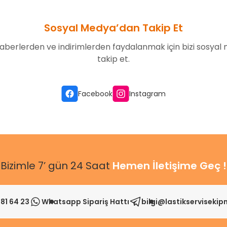
Sosyal Medya’dan Takip Et
aberlerden ve indirimlerden faydalanmak için bizi sosyal
takip et.
Gönder
Facebook
Instagram
Bizimle 7’ gün 24 Saat
Hemen İletişime Geç !
81 64 23
Whatsapp Sipariş Hattı
bilgi@lastikserviseki