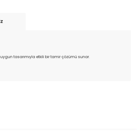
iz
 uygun tasarımıyla etkili bir tamir çözümü sunar.
ıza iletebilirsiniz.