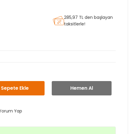
285,97 TL den başlayan
taksitlerle!
Sepete Ekle
Hemen Al
Yorum Yap