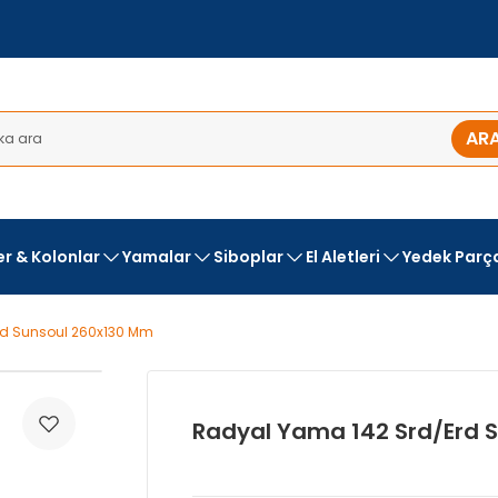
AR
ler & Kolonlar
Yamalar
Siboplar
El Aletleri
Yedek Parç
rd Sunsoul 260x130 Mm
Radyal Yama 142 Srd/Erd 