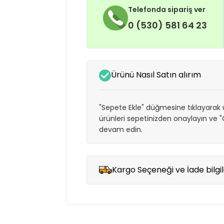
Telefonda sipariş ver
0 (530) 581 64 23
Ürünü Nasıl Satın alırım
"Sepete Ekle" düğmesine tıklayarak ü
ürünleri sepetinizden onaylayın ve
devam edin.
Kargo Seçeneği ve İade bilgil
Müşteri memnuniyetini en üst düze
seçenekleri ile ürünleriniz kısa bir sü