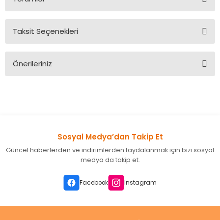
Taksit Seçenekleri
Bu ürüne ilk yorumu siz yapın!
Önerileriniz
Yorum Yaz
Bu ürünün fiyat bilgisi, resim, ürün açıklamalarında ve diğer
konularda yetersiz gördüğünüz noktaları öneri formunu
kullanarak tarafımıza iletebilirsiniz.
Görüş ve önerileriniz için teşekkür ederiz.
Sosyal Medya’dan Takip Et
Ürün resmi kalitesiz, bozuk veya görüntülenemiyor.
Güncel haberlerden ve indirimlerden faydalanmak için bizi sosyal
Ürün açıklamasında eksik bilgiler bulunuyor.
medya da takip et.
Ürün bilgilerinde hatalar bulunuyor.
Ürün fiyatı diğer sitelerden daha pahalı.
Facebook
Instagram
Bu ürüne benzer farklı alternatifler olmalı.