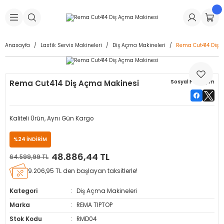
Geri Dön
Geri Dön
Geri Dön
Geri Dön
Geri Dön
Geri Dön
Geri Dön
is Makineleri
Lastikleri
 & Kolonlar
ça
Anasayfa
Lastik Servis Makineleri
Diş Açma Makineleri
Rema Cut414 Diş 
Takma Makineleri
stikleri
astikleri
r
ı
Takma Makinesi Yedek Parçaları
Rema Cut414 Diş Açma Makinesi
Sosyal Paylaşım
Makineleri
iği
s İç Lastikleri
Siboplar
Makinesi Yedek Parçaları
eleri
tikleri
kleri
alar
ar
 Hortumları
Kaliteli Ürün, Aynı Gün Kargo
ri
astikleri
r
ı & Sibop İlaveleri
a Tüpü
%24 İNDİRİM
48.886,44 TL
64.599,99 TL
arı
ft Dolgu Lastikleri
Lastikleri
ları
ları
i & Spreyler
9.206,95 TL den başlayan taksitlerle!
eleri
ift Dolgu Lastikleri
ri
 Sibop Kapağı
arı
Kategori
Diş Açma Makineleri
Marka
REMA TIPTOP
Makineleri
ri
kleri
Yamalar
r
Stok Kodu
RMD04