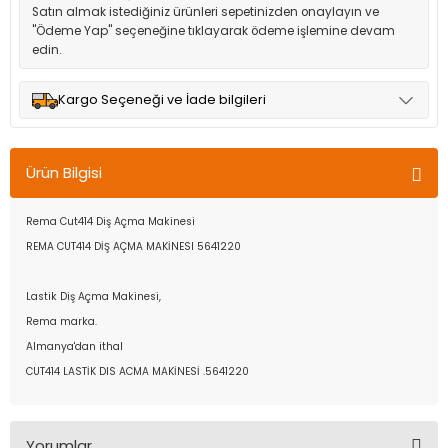
Satın almak istediğiniz ürünleri sepetinizden onaylayın ve
"Ödeme Yap" seçeneğine tıklayarak ödeme işlemine devam
edin.
Kargo Seçeneği ve İade bilgileri
Müşteri memnuniyetini en üst düzeyde tutmak için anlaşmalı
olduğumuz kargo seçenekleri ile ürünleriniz kısa bir süre içinde
Ürün Bilgisi
adresinize teslim edilir.
Rema Cut414 Diş Açma Makinesi
REMA CUT414 DİŞ AÇMA MAKİNESI 5641220
Lastik Diş Açma Makinesi,
Rema marka.
Almanya'dan ithal
CUT414 LASTİK DIS ACMA MAKİNESİ .5641220
Yorumlar