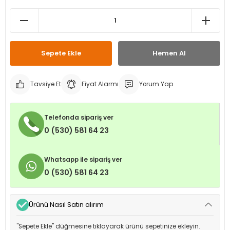
leri
ri
et İç Lastikleri
ment
Makineleri
astikleri
i
Sepete Ekle
Hemen Al
kleri
Tavsiye Et
Fiyat Alarmı
Yorum Yap
rleri
rı
Telefonda sipariş ver
0 (530) 581 64 23
Whatsapp ile sipariş ver
0 (530) 581 64 23
Ürünü Nasıl Satın alırım
"Sepete Ekle" düğmesine tıklayarak ürünü sepetinize ekleyin.