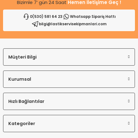
Bizimle 7’ gün 24 Saat
Hemen İletişime Geç !
0(530) 581 64 23
Whatsapp Sipariş Hattı
bilgi@lastikservisekipmanlari.com
Gönder
Müşteri Bilgi
Kurumsal
Hızlı Bağlantılar
Kategoriler