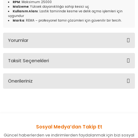
RPM
: Maksimum 25000
Malzeme
: Yüksek dayanıklılığa sahip kesici uç
Kullanım Alanı
: Lastik tamirinde kesme ve delik açma işlemleri için
uygundur
Marka
: REMA – profesyonel tamir çözümleri için güvenilir bir tercih.
Yorumlar
Taksit Seçenekleri
Bu ürüne ilk yorumu siz yapın!
Önerileriniz
Yorum Yaz
Bu ürünün fiyat bilgisi, resim, ürün açıklamalarında ve diğer
konularda yetersiz gördüğünüz noktaları öneri formunu
kullanarak tarafımıza iletebilirsiniz.
Görüş ve önerileriniz için teşekkür ederiz.
Sosyal Medya’dan Takip Et
Ürün resmi kalitesiz, bozuk veya görüntülenemiyor.
Güncel haberlerden ve indirimlerden faydalanmak için bizi sosyal