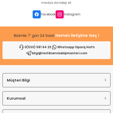
Ürün açıklamasında eksik bilgiler bulunuyor.
medya da takip et.
Ürün bilgilerinde hatalar bulunuyor.
Ürün fiyatı diğer sitelerden daha pahalı.
Facebook
Instagram
Bu ürüne benzer farklı alternatifler olmalı.
Bizimle 7’ gün 24 Saat
Hemen İletişime Geç !
0(530) 581 64 23
Whatsapp Sipariş Hattı
bilgi@lastikservisekipmanlari.com
Gönder
Müşteri Bilgi
Kurumsal