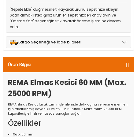
"Sepete Ekle" düğmesine tıklayarak ürünü sepetinize ekleyin.
Satın almak istediğiniz ürünleri sepetinizden onaylayın ve
"Ödeme Yap" seçeneğine tıklayarak ödeme işlemine devam
edin.
Kargo Seçeneği ve İade bilgileri
Müşteri memnuniyetini en üst düzeyde tutmak için anlaşmalı
olduğumuz kargo seçenekleri ile ürünleriniz kısa bir süre içinde
Ürün Bilgisi
adresinize teslim edilir.
REMA Elmas Kesici 60 MM (Max.
25000 RPM)
REMA Elmas Kesici, lastik tamir işlemlerinde delik açma ve kesme işlemleri
için tasarlanmış dayanıklı ve etkili bir üründür. Maksimum 25000 RPM
kapasitesiyle hızlı ve hassas sonuçlar sağlar.
Özellikler
Çap
: 60 mm