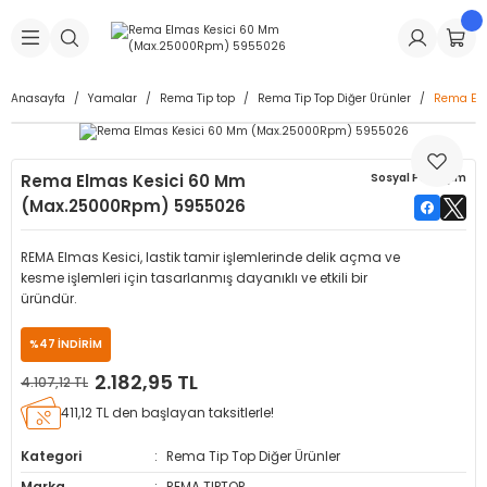
Geri Dön
Geri Dön
Geri Dön
Geri Dön
Geri Dön
Geri Dön
Geri Dön
is Makineleri
Lastikleri
 & Kolonlar
ça
Anasayfa
Yamalar
Rema Tip top
Rema Tip Top Diğer Ürünler
Rema El
Takma Makineleri
stikleri
astikleri
r
ı
Takma Makinesi Yedek Parçaları
Rema Elmas Kesici 60 Mm
Sosyal Paylaşım
Makineleri
iği
s İç Lastikleri
Siboplar
Makinesi Yedek Parçaları
(Max.25000Rpm) 5955026
eleri
tikleri
kleri
alar
ar
 Hortumları
REMA Elmas Kesici, lastik tamir işlemlerinde delik açma ve
kesme işlemleri için tasarlanmış dayanıklı ve etkili bir
ri
astikleri
r
ı & Sibop İlaveleri
a Tüpü
üründür.
%47 İNDİRİM
arı
ft Dolgu Lastikleri
Lastikleri
ları
ları
i & Spreyler
2.182,95 TL
4.107,12 TL
eleri
ift Dolgu Lastikleri
ri
 Sibop Kapağı
arı
411,12 TL den başlayan taksitlerle!
Kategori
Rema Tip Top Diğer Ürünler
Makineleri
ri
kleri
Yamalar
r