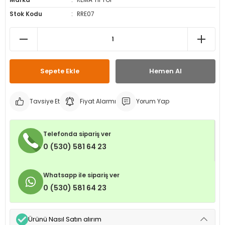
Marka
REMA TIPTOP
leri
ri
et İç Lastikleri
ment
Stok Kodu
RRE07
Makineleri
astikleri
i
kleri
Sepete Ekle
Hemen Al
rleri
rı
Tavsiye Et
Fiyat Alarmı
Yorum Yap
Telefonda sipariş ver
0 (530) 581 64 23
Whatsapp ile sipariş ver
0 (530) 581 64 23
Ürünü Nasıl Satın alırım