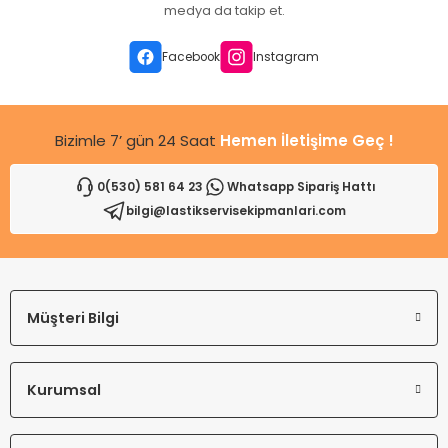
Ürün açıklamasında eksik bilgiler bulunuyor.
medya da takip et.
Ürün bilgilerinde hatalar bulunuyor.
Ürün fiyatı diğer sitelerden daha pahalı.
Facebook
Instagram
Bu ürüne benzer farklı alternatifler olmalı.
Bizimle 7’ gün 24 Saat
Hemen İletişime Geç !
0(530) 581 64 23
Whatsapp Sipariş Hattı
bilgi@lastikservisekipmanlari.com
Gönder
Müşteri Bilgi
Kurumsal