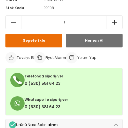
Marka
REMA TIPTOP
leri
ri
et İç Lastikleri
ment
Stok Kodu
RRE08
Makineleri
astikleri
i
kleri
Sepete Ekle
Hemen Al
rleri
rı
Tavsiye Et
Fiyat Alarmı
Yorum Yap
Telefonda sipariş ver
0 (530) 581 64 23
Whatsapp ile sipariş ver
0 (530) 581 64 23
Ürünü Nasıl Satın alırım