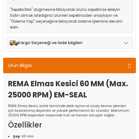
"Sepete Ekle" düğmesine tıklayarak ürünü sepetinize ekleyin.
Satın almak istediğiniz ürünleri sepetinizden onaylayın ve
"Ödeme Yap" seçeneğine tıklayarak ödeme işlemine devam
edin.
Kargo Seçeneği ve İade bilgileri
Müşteri memnuniyetini en üst düzeyde tutmak için anlaşmalı
olduğumuz kargo seçenekleri ile ürünleriniz kısa bir süre içinde
Ürün Bilgisi
adresinize teslim edilir.
REMA Elmas Kesici 60 MM (Max.
25000 RPM) EM-SEAL
REMA Elmas Kesici, lastik tamirinde delik açma ve yüzey kesme işlemleri
için tasarlanmış dayanıklı ve yüksek performanslı bir üründür. Maksimum
25000 RPM kapasitesi sayesinde hızlı ve hassas sonuçlar sağlar.
Özellikler
Çap
: 60 mm