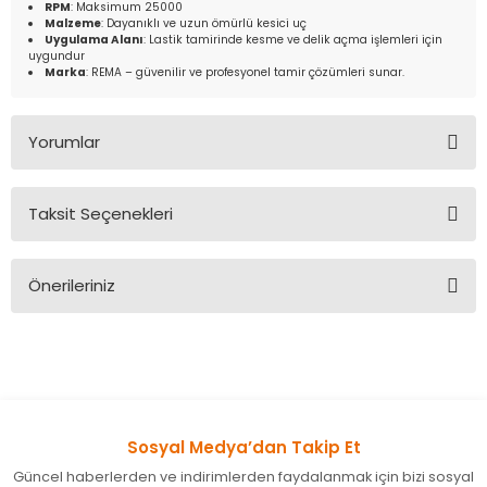
RPM
: Maksimum 25000
Malzeme
: Dayanıklı ve uzun ömürlü kesici uç
Uygulama Alanı
: Lastik tamirinde kesme ve delik açma işlemleri için
uygundur
Marka
: REMA – güvenilir ve profesyonel tamir çözümleri sunar.
Yorumlar
Taksit Seçenekleri
Bu ürüne ilk yorumu siz yapın!
Önerileriniz
Yorum Yaz
Bu ürünün fiyat bilgisi, resim, ürün açıklamalarında ve diğer
konularda yetersiz gördüğünüz noktaları öneri formunu
kullanarak tarafımıza iletebilirsiniz.
Görüş ve önerileriniz için teşekkür ederiz.
Sosyal Medya’dan Takip Et
Ürün resmi kalitesiz, bozuk veya görüntülenemiyor.
Güncel haberlerden ve indirimlerden faydalanmak için bizi sosyal