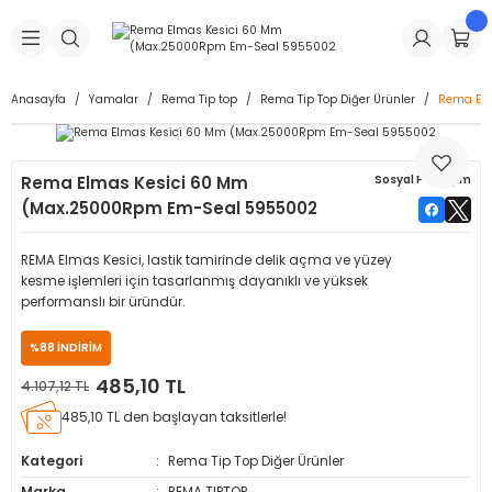
Geri Dön
Geri Dön
Geri Dön
Geri Dön
Geri Dön
Geri Dön
Geri Dön
is Makineleri
Lastikleri
 & Kolonlar
ça
Anasayfa
Yamalar
Rema Tip top
Rema Tip Top Diğer Ürünler
Rema El
Takma Makineleri
stikleri
astikleri
r
ı
Takma Makinesi Yedek Parçaları
Rema Elmas Kesici 60 Mm
Sosyal Paylaşım
Makineleri
iği
s İç Lastikleri
Siboplar
Makinesi Yedek Parçaları
(Max.25000Rpm Em-Seal 5955002
eleri
tikleri
kleri
alar
ar
 Hortumları
REMA Elmas Kesici, lastik tamirinde delik açma ve yüzey
kesme işlemleri için tasarlanmış dayanıklı ve yüksek
ri
astikleri
r
ı & Sibop İlaveleri
a Tüpü
performanslı bir üründür.
%88 İNDİRİM
arı
ft Dolgu Lastikleri
Lastikleri
ları
ları
i & Spreyler
485,10 TL
4.107,12 TL
eleri
ift Dolgu Lastikleri
ri
 Sibop Kapağı
arı
485,10 TL den başlayan taksitlerle!
Kategori
Rema Tip Top Diğer Ürünler
Makineleri
ri
kleri
Yamalar
r