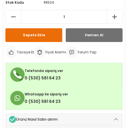
Stok Kodu
RRE04
leri
ri
et İç Lastikleri
ment
Makineleri
astikleri
i
kleri
Sepete Ekle
Hemen Al
rleri
rı
Tavsiye Et
Fiyat Alarmı
Yorum Yap
Telefonda sipariş ver
0 (530) 581 64 23
Whatsapp ile sipariş ver
0 (530) 581 64 23
Ürünü Nasıl Satın alırım