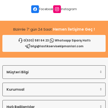
Ürün bilgilerinde hatalar bulunuyor.
Ürün fiyatı diğer sitelerden daha pahalı.
Facebook
Instagram
Bu ürüne benzer farklı alternatifler olmalı.
Bizimle 7’ gün 24 Saat
Hemen İletişime Geç !
0(530) 581 64 23
Whatsapp Sipariş Hattı
bilgi@lastikservisekipmanlari.com
Gönder
Müşteri Bilgi
Kurumsal
Hızlı Bağlantılar