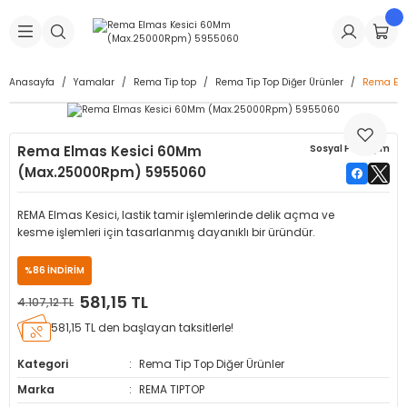
Geri Dön
Geri Dön
Geri Dön
Geri Dön
Geri Dön
Geri Dön
Geri Dön
is Makineleri
Lastikleri
 & Kolonlar
ça
Anasayfa
Yamalar
Rema Tip top
Rema Tip Top Diğer Ürünler
Rema El
Takma Makineleri
stikleri
astikleri
r
ı
Takma Makinesi Yedek Parçaları
Rema Elmas Kesici 60Mm
Sosyal Paylaşım
Makineleri
iği
s İç Lastikleri
Siboplar
Makinesi Yedek Parçaları
(Max.25000Rpm) 5955060
eleri
tikleri
kleri
alar
ar
 Hortumları
REMA Elmas Kesici, lastik tamir işlemlerinde delik açma ve
kesme işlemleri için tasarlanmış dayanıklı bir üründür.
ri
astikleri
r
ı & Sibop İlaveleri
a Tüpü
%86 İNDİRİM
arı
ft Dolgu Lastikleri
Lastikleri
ları
ları
i & Spreyler
581,15 TL
4.107,12 TL
581,15 TL den başlayan taksitlerle!
eleri
ift Dolgu Lastikleri
ri
 Sibop Kapağı
arı
Kategori
Rema Tip Top Diğer Ürünler
Makineleri
ri
kleri
Yamalar
r
Marka
REMA TIPTOP