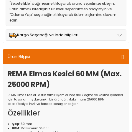
"Sepete Ekle" düğmesine tıklayarak ürünü sepetinize ekleyin.
Satın almak istediğiniz ürünleri sepetinizden onaylayın ve
"Ödeme Yap" seçeneğine tıklayarak ödeme işlemine devam
edin.
Kargo Seçeneği ve İade bilgileri
Müşteri memnuniyetini en üst düzeyde tutmak için anlaşmalı
olduğumuz kargo seçenekleri ile ürünleriniz kısa bir süre içinde
Ürün Bilgisi
adresinize teslim edilir.
REMA Elmas Kesici 60 MM (Max.
25000 RPM)
REMA Elmas Kesici, lastik tamir işlemlerinde delik açma ve kesme işlemleri
için tasarlanmış dayanıklı bir üründür. Maksimum 25000 RPM
kapasitesiyle hızlı ve hassas sonuçlar sağlar.
Özellikler
Çap
: 60 mm
RPM
: Maksimum 25000