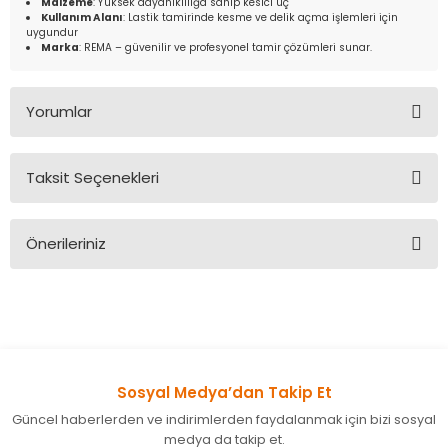
Malzeme
: Yüksek dayanıklılığa sahip kesici uç
Kullanım Alanı
: Lastik tamirinde kesme ve delik açma işlemleri için
uygundur
Marka
: REMA – güvenilir ve profesyonel tamir çözümleri sunar.
Yorumlar
Taksit Seçenekleri
Bu ürüne ilk yorumu siz yapın!
Önerileriniz
Yorum Yaz
Bu ürünün fiyat bilgisi, resim, ürün açıklamalarında ve diğer
konularda yetersiz gördüğünüz noktaları öneri formunu
kullanarak tarafımıza iletebilirsiniz.
Görüş ve önerileriniz için teşekkür ederiz.
Sosyal Medya’dan Takip Et
Ürün resmi kalitesiz, bozuk veya görüntülenemiyor.
Güncel haberlerden ve indirimlerden faydalanmak için bizi sosyal
Ürün açıklamasında eksik bilgiler bulunuyor.
medya da takip et.