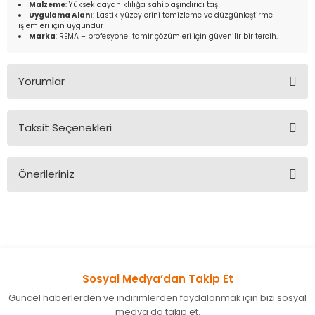
Malzeme
: Yüksek dayanıklılığa sahip aşındırıcı taş
Uygulama Alanı
: Lastik yüzeylerini temizleme ve düzgünleştirme
işlemleri için uygundur
Marka
: REMA – profesyonel tamir çözümleri için güvenilir bir tercih.
Yorumlar
Taksit Seçenekleri
Bu ürüne ilk yorumu siz yapın!
Önerileriniz
Yorum Yaz
Bu ürünün fiyat bilgisi, resim, ürün açıklamalarında ve diğer
konularda yetersiz gördüğünüz noktaları öneri formunu
kullanarak tarafımıza iletebilirsiniz.
Görüş ve önerileriniz için teşekkür ederiz.
Sosyal Medya’dan Takip Et
Ürün resmi kalitesiz, bozuk veya görüntülenemiyor.
Güncel haberlerden ve indirimlerden faydalanmak için bizi sosyal
Ürün açıklamasında eksik bilgiler bulunuyor.
medya da takip et.