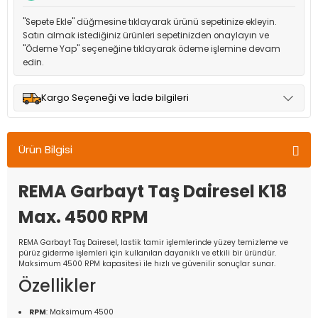
"Sepete Ekle" düğmesine tıklayarak ürünü sepetinize ekleyin.
Satın almak istediğiniz ürünleri sepetinizden onaylayın ve
"Ödeme Yap" seçeneğine tıklayarak ödeme işlemine devam
edin.
Kargo Seçeneği ve İade bilgileri
Müşteri memnuniyetini en üst düzeyde tutmak için anlaşmalı
olduğumuz kargo seçenekleri ile ürünleriniz kısa bir süre içinde
Ürün Bilgisi
adresinize teslim edilir.
REMA Garbayt Taş Dairesel K18
Max. 4500 RPM
REMA Garbayt Taş Dairesel, lastik tamir işlemlerinde yüzey temizleme ve
pürüz giderme işlemleri için kullanılan dayanıklı ve etkili bir üründür.
Maksimum 4500 RPM kapasitesi ile hızlı ve güvenilir sonuçlar sunar.
Özellikler
RPM
: Maksimum 4500