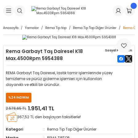
Geri Dön
Geri Dön
Geri Dön
Geri Dön
Geri Dön
Geri Dön
Geri Dön
is Makineleri
Lastikleri
 & Kolonlar
ça
Anasayfa
Yamalar
Rema Tip top
Rema Tip Top Diğer Ürünler
Rema Gar
Takma Makineleri
stikleri
astikleri
r
ı
Takma Makinesi Yedek Parçaları
Rema Garbayt Taş Dairesel K18
Sosyal Paylaşım
Makineleri
iği
s İç Lastikleri
Siboplar
Makinesi Yedek Parçaları
Max.4500Rpm 5954388
eleri
tikleri
kleri
alar
ar
 Hortumları
REMA Garbayt Taş Dairesel, lastik tamir işlemlerinde yüzey
temizleme ve pürüz giderme işlemleri için kullanılan
ri
astikleri
r
ı & Sibop İlaveleri
a Tüpü
dayanıklı ve etkili bir üründür.
%24 İNDİRİM
arı
ft Dolgu Lastikleri
Lastikleri
ları
ları
i & Spreyler
1.951,41 TL
2.578,65 TL
eleri
ift Dolgu Lastikleri
ri
 Sibop Kapağı
arı
367,52 TL den başlayan taksitlerle!
Kategori
Rema Tip Top Diğer Ürünler
Makineleri
ri
kleri
Yamalar
r