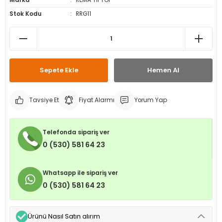
Marka
REMA TIPTOP
leri
ri
et İç Lastikleri
ment
Stok Kodu
RRG11
Makineleri
astikleri
i
kleri
Sepete Ekle
Hemen Al
rleri
rı
Tavsiye Et
Fiyat Alarmı
Yorum Yap
Telefonda sipariş ver
0 (530) 581 64 23
Whatsapp ile sipariş ver
0 (530) 581 64 23
Ürünü Nasıl Satın alırım