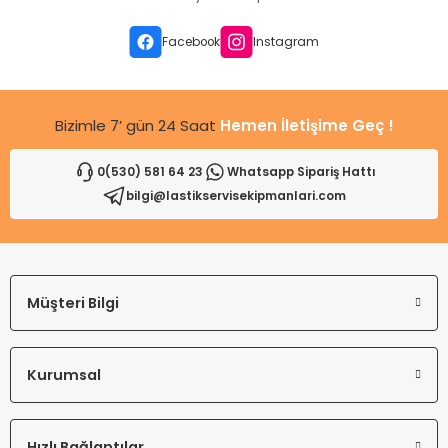
Ürün bilgilerinde hatalar bulunuyor.
Ürün fiyatı diğer sitelerden daha pahalı.
Facebook
Instagram
Bu ürüne benzer farklı alternatifler olmalı.
Bizimle 7’ gün 24 Saat
Hemen İletişime Geç !
0(530) 581 64 23
Whatsapp Sipariş Hattı
bilgi@lastikservisekipmanlari.com
Gönder
Müşteri Bilgi
Kurumsal
Hızlı Bağlantılar