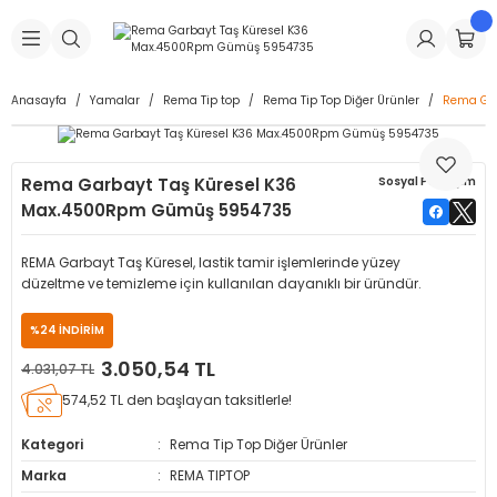
Geri Dön
Geri Dön
Geri Dön
Geri Dön
Geri Dön
Geri Dön
Geri Dön
is Makineleri
Lastikleri
 & Kolonlar
ça
Anasayfa
Yamalar
Rema Tip top
Rema Tip Top Diğer Ürünler
Rema Gar
Takma Makineleri
stikleri
astikleri
r
ı
Takma Makinesi Yedek Parçaları
Rema Garbayt Taş Küresel K36
Sosyal Paylaşım
Makineleri
iği
s İç Lastikleri
Siboplar
Makinesi Yedek Parçaları
Max.4500Rpm Gümüş 5954735
eleri
tikleri
kleri
alar
ar
 Hortumları
REMA Garbayt Taş Küresel, lastik tamir işlemlerinde yüzey
düzeltme ve temizleme için kullanılan dayanıklı bir üründür.
ri
astikleri
r
ı & Sibop İlaveleri
a Tüpü
%24 İNDİRİM
arı
ft Dolgu Lastikleri
Lastikleri
ları
ları
i & Spreyler
3.050,54 TL
4.031,07 TL
574,52 TL den başlayan taksitlerle!
eleri
ift Dolgu Lastikleri
ri
 Sibop Kapağı
arı
Kategori
Rema Tip Top Diğer Ürünler
Makineleri
ri
kleri
Yamalar
r
Marka
REMA TIPTOP