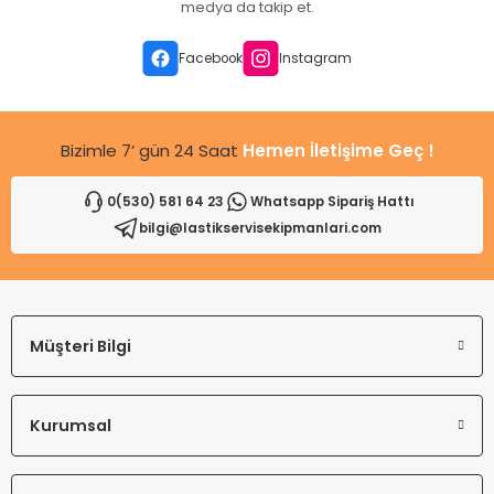
medya da takip et.
Ürün bilgilerinde hatalar bulunuyor.
Ürün fiyatı diğer sitelerden daha pahalı.
Facebook
Instagram
Bu ürüne benzer farklı alternatifler olmalı.
Bizimle 7’ gün 24 Saat
Hemen İletişime Geç !
0(530) 581 64 23
Whatsapp Sipariş Hattı
bilgi@lastikservisekipmanlari.com
Gönder
Müşteri Bilgi
Kurumsal