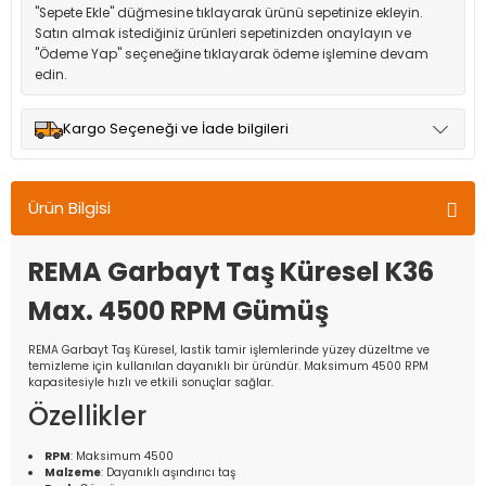
"Sepete Ekle" düğmesine tıklayarak ürünü sepetinize ekleyin.
Satın almak istediğiniz ürünleri sepetinizden onaylayın ve
"Ödeme Yap" seçeneğine tıklayarak ödeme işlemine devam
edin.
Kargo Seçeneği ve İade bilgileri
Müşteri memnuniyetini en üst düzeyde tutmak için anlaşmalı
olduğumuz kargo seçenekleri ile ürünleriniz kısa bir süre içinde
Ürün Bilgisi
adresinize teslim edilir.
REMA Garbayt Taş Küresel K36
Max. 4500 RPM Gümüş
REMA Garbayt Taş Küresel, lastik tamir işlemlerinde yüzey düzeltme ve
temizleme için kullanılan dayanıklı bir üründür. Maksimum 4500 RPM
kapasitesiyle hızlı ve etkili sonuçlar sağlar.
Özellikler
RPM
: Maksimum 4500
Malzeme
: Dayanıklı aşındırıcı taş