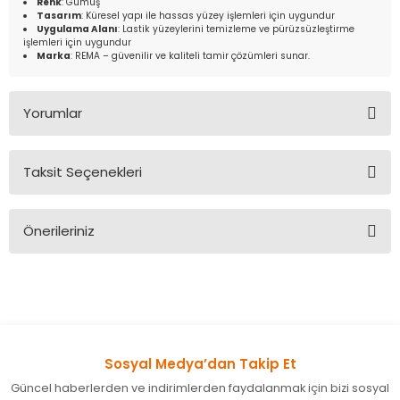
Renk
: Gümüş
Tasarım
: Küresel yapı ile hassas yüzey işlemleri için uygundur
Uygulama Alanı
: Lastik yüzeylerini temizleme ve pürüzsüzleştirme
işlemleri için uygundur
Marka
: REMA – güvenilir ve kaliteli tamir çözümleri sunar.
Yorumlar
Taksit Seçenekleri
Bu ürüne ilk yorumu siz yapın!
Önerileriniz
Yorum Yaz
Bu ürünün fiyat bilgisi, resim, ürün açıklamalarında ve diğer
konularda yetersiz gördüğünüz noktaları öneri formunu
kullanarak tarafımıza iletebilirsiniz.
Görüş ve önerileriniz için teşekkür ederiz.
Sosyal Medya’dan Takip Et
Ürün resmi kalitesiz, bozuk veya görüntülenemiyor.
Güncel haberlerden ve indirimlerden faydalanmak için bizi sosyal
Ürün açıklamasında eksik bilgiler bulunuyor.