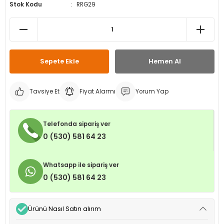
Stok Kodu
RRG29
leri
ri
et İç Lastikleri
ment
Makineleri
astikleri
i
kleri
Sepete Ekle
Hemen Al
rleri
rı
Tavsiye Et
Fiyat Alarmı
Yorum Yap
Telefonda sipariş ver
0 (530) 581 64 23
Whatsapp ile sipariş ver
0 (530) 581 64 23
Ürünü Nasıl Satın alırım