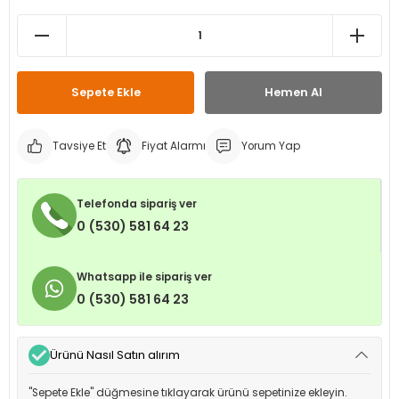
leri
ri
et İç Lastikleri
ment
Makineleri
astikleri
i
Sepete Ekle
Hemen Al
kleri
Tavsiye Et
Fiyat Alarmı
Yorum Yap
rleri
rı
Telefonda sipariş ver
0 (530) 581 64 23
Whatsapp ile sipariş ver
0 (530) 581 64 23
Ürünü Nasıl Satın alırım
"Sepete Ekle" düğmesine tıklayarak ürünü sepetinize ekleyin.