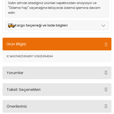
Satın almak istediğiniz ürünleri sepetinizden onaylayın ve
"Ödeme Yap" seçeneğine tıklayarak ödeme işlemine devam
edin.
Kargo Seçeneği ve İade bilgileri
Müşteri memnuniyetini en üst düzeyde tutmak için anlaşmalı
olduğumuz kargo seçenekleri ile ürünleriniz kısa bir süre içinde
Ürün Bilgisi
adresinize teslim edilir.
IC MASTAR(5954357 ICIN)5954364
Yorumlar
Taksit Seçenekleri
Bu ürüne ilk yorumu siz yapın!
Önerileriniz
Yorum Yaz