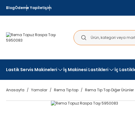
Blog
Ödeme Yap
İletişim
Lastik Servis Makineleri
İş Makinesi Lastikleri
İç Lastik
Anasayfa
Yamalar
Rema Tip top
Rema Tip Top Diğer Ürünler