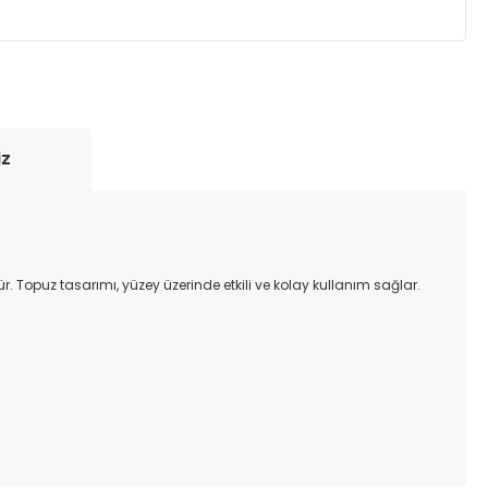
yde tutmak için anlaşmalı olduğumuz kargo
re içinde adresinize teslim edilir.
iz
. Topuz tasarımı, yüzey üzerinde etkili ve kolay kullanım sağlar.