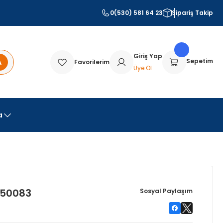
0(530) 581 64 23
Sipariş Takip
Giriş Yap
A
Sepetim
Favorilerim
Üye Ol
a
950083
Sosyal Paylaşım