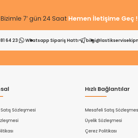
Bizimle 7’ gün 24 Saat
Hemen İletişime Geç !
81 64 23
Whatsapp Sipariş Hattı
bilgi@lastikserviseki
sal
Hızlı Bağlantılar
 Satış Sözleşmesi
Mesafeli Satış Sözleşmes
özleşmesi
Üyelik Sözleşmesi
itikası
Çerez Politikası