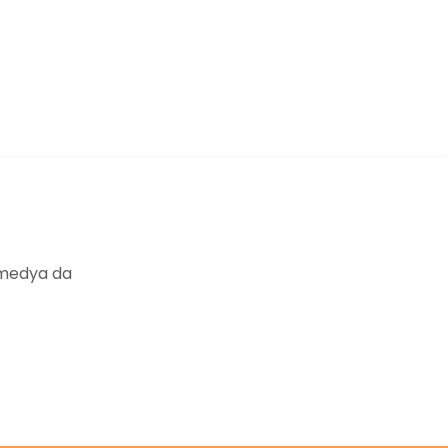
ıza iletebilirsiniz.
 medya da