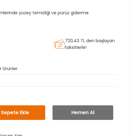
emlerinde yüzey temizliği ve pürüz giderme
720,43 TL den başlayan
taksitlerle!
 Ürünler
Sepete Ekle
Hemen Al
Yorum Yap