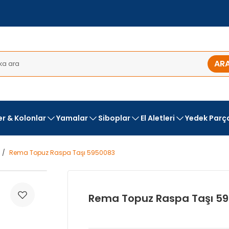
AR
ler & Kolonlar
Yamalar
Siboplar
El Aletleri
Yedek Parç
Rema Topuz Raspa Taşı 5950083
Rema Topuz Raspa Taşı 5