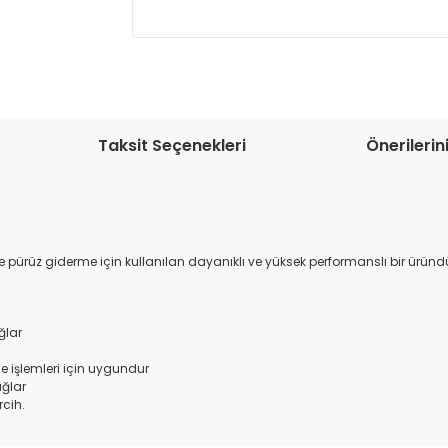
Müşteri memnuniyetini en üst düze
seçenekleri ile ürünleriniz kısa bir sü
Taksit Seçenekleri
Önerilerin
e pürüz giderme için kullanılan dayanıklı ve yüksek performanslı bir üründür
ğlar
me işlemleri için uygundur
ağlar
rcih.