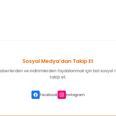
onularda yetersiz gördüğünüz noktaları öneri formunu kullanarak tarafım
Bu ürüne ilk yorumu siz yapın!
Yorum Yaz
Sosyal Medya’dan Takip Et
aberlerden ve indirimlerden faydalanmak için bizi sosyal
takip et.
Gönder
Facebook
Instagram