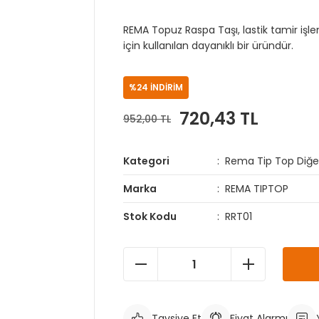
REMA Topuz Raspa Taşı, lastik tamir işl
için kullanılan dayanıklı bir üründür.
%24 İNDİRİM
720,43 TL
952,00 TL
Kategori
Rema Tip Top Diğer
Marka
REMA TIPTOP
Stok Kodu
RRT01
Tavsiye Et
Fiyat Alarmı