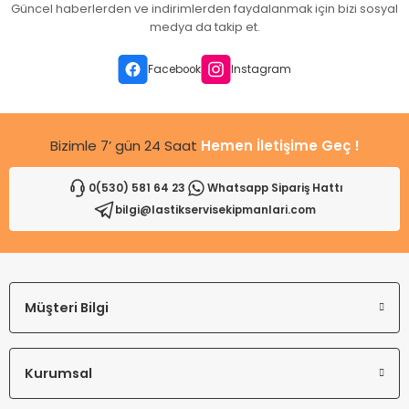
Güncel haberlerden ve indirimlerden faydalanmak için bizi sosyal
Ürün açıklamasında eksik bilgiler bulunuyor.
medya da takip et.
Ürün bilgilerinde hatalar bulunuyor.
Ürün fiyatı diğer sitelerden daha pahalı.
Facebook
Instagram
Bu ürüne benzer farklı alternatifler olmalı.
Bizimle 7’ gün 24 Saat
Hemen İletişime Geç !
0(530) 581 64 23
Whatsapp Sipariş Hattı
bilgi@lastikservisekipmanlari.com
Gönder
Müşteri Bilgi
Kurumsal