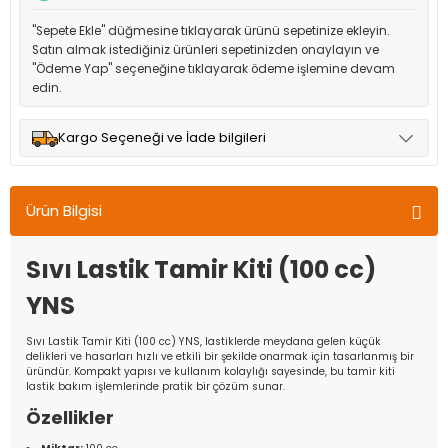
"Sepete Ekle" düğmesine tıklayarak ürünü sepetinize ekleyin.
Satın almak istediğiniz ürünleri sepetinizden onaylayın ve
"Ödeme Yap" seçeneğine tıklayarak ödeme işlemine devam
edin.
Kargo Seçeneği ve İade bilgileri
Müşteri memnuniyetini en üst düzeyde tutmak için anlaşmalı
olduğumuz kargo seçenekleri ile ürünleriniz kısa bir süre içinde
Ürün Bilgisi
adresinize teslim edilir.
Sıvı Lastik Tamir Kiti (100 cc)
YNS
Sıvı Lastik Tamir Kiti (100 cc) YNS, lastiklerde meydana gelen küçük
delikleri ve hasarları hızlı ve etkili bir şekilde onarmak için tasarlanmış bir
üründür. Kompakt yapısı ve kullanım kolaylığı sayesinde, bu tamir kiti
lastik bakım işlemlerinde pratik bir çözüm sunar.
Özellikler