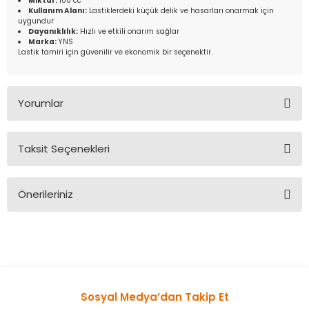
Miktar:
100 cc
Kullanım Alanı:
Lastiklerdeki küçük delik ve hasarları onarmak için
uygundur
Dayanıklılık:
Hızlı ve etkili onarım sağlar
Marka:
YNS
Lastik tamiri için güvenilir ve ekonomik bir seçenektir.
Yorumlar
Taksit Seçenekleri
Bu ürüne ilk yorumu siz yapın!
Önerileriniz
Yorum Yaz
Bu ürünün fiyat bilgisi, resim, ürün açıklamalarında ve diğer
konularda yetersiz gördüğünüz noktaları öneri formunu
kullanarak tarafımıza iletebilirsiniz.
Görüş ve önerileriniz için teşekkür ederiz.
Sosyal Medya’dan Takip Et
Ürün resmi kalitesiz, bozuk veya görüntülenemiyor.