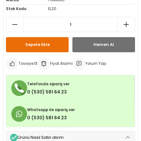
Marka
PUMALAS
leri
ri
et İç Lastikleri
ment
Stok Kodu
EL20
Makineleri
astikleri
i
kleri
Sepete Ekle
Hemen Al
rleri
rı
Tavsiye Et
Fiyat Alarmı
Yorum Yap
Telefonda sipariş ver
0 (530) 581 64 23
Whatsapp ile sipariş ver
0 (530) 581 64 23
Ürünü Nasıl Satın alırım