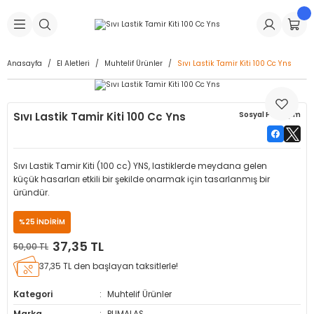
Geri Dön
Geri Dön
Geri Dön
Geri Dön
Geri Dön
Geri Dön
Geri Dön
is Makineleri
Lastikleri
 & Kolonlar
ça
Anasayfa
El Aletleri
Muhtelif Ürünler
Sıvı Lastik Tamir Kiti 100 Cc Yns
Takma Makineleri
stikleri
astikleri
r
ı
Takma Makinesi Yedek Parçaları
Sıvı Lastik Tamir Kiti 100 Cc Yns
Sosyal Paylaşım
Makineleri
iği
s İç Lastikleri
Siboplar
Makinesi Yedek Parçaları
eleri
tikleri
kleri
alar
ar
 Hortumları
Sıvı Lastik Tamir Kiti (100 cc) YNS, lastiklerde meydana gelen
küçük hasarları etkili bir şekilde onarmak için tasarlanmış bir
ri
astikleri
r
ı & Sibop İlaveleri
a Tüpü
üründür.
%25 İNDİRİM
arı
ft Dolgu Lastikleri
Lastikleri
ları
ları
i & Spreyler
37,35 TL
50,00 TL
eleri
ift Dolgu Lastikleri
ri
 Sibop Kapağı
arı
37,35 TL den başlayan taksitlerle!
Kategori
Muhtelif Ürünler
Makineleri
ri
kleri
Yamalar
r