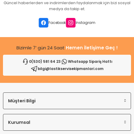
Güncel haberlerden ve indirimlerden faydalanmak için bizi sosyal
Ürün açıklamasında eksik bilgiler bulunuyor.
medya da takip et.
Ürün bilgilerinde hatalar bulunuyor.
Ürün fiyatı diğer sitelerden daha pahalı.
Facebook
Instagram
Bu ürüne benzer farklı alternatifler olmalı.
Bizimle 7’ gün 24 Saat
Hemen İletişime Geç !
0(530) 581 64 23
Whatsapp Sipariş Hattı
bilgi@lastikservisekipmanlari.com
Gönder
Müşteri Bilgi
Kurumsal