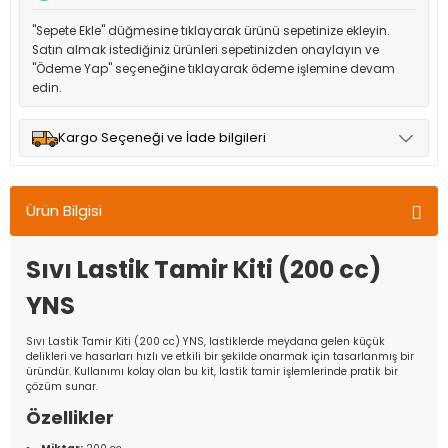
"Sepete Ekle" düğmesine tıklayarak ürünü sepetinize ekleyin.
Satın almak istediğiniz ürünleri sepetinizden onaylayın ve
"Ödeme Yap" seçeneğine tıklayarak ödeme işlemine devam
edin.
Kargo Seçeneği ve İade bilgileri
Müşteri memnuniyetini en üst düzeyde tutmak için anlaşmalı
olduğumuz kargo seçenekleri ile ürünleriniz kısa bir süre içinde
Ürün Bilgisi
adresinize teslim edilir.
Sıvı Lastik Tamir Kiti (200 cc)
YNS
Sıvı Lastik Tamir Kiti (200 cc) YNS, lastiklerde meydana gelen küçük
delikleri ve hasarları hızlı ve etkili bir şekilde onarmak için tasarlanmış bir
üründür. Kullanımı kolay olan bu kit, lastik tamir işlemlerinde pratik bir
çözüm sunar.
Özellikler