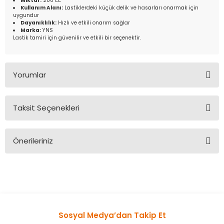
Miktar:
200 cc
Kullanım Alanı:
Lastiklerdeki küçük delik ve hasarları onarmak için
uygundur
Dayanıklılık:
Hızlı ve etkili onarım sağlar
Marka:
YNS
Lastik tamiri için güvenilir ve etkili bir seçenektir.
Yorumlar
Taksit Seçenekleri
Bu ürüne ilk yorumu siz yapın!
Önerileriniz
Yorum Yaz
Bu ürünün fiyat bilgisi, resim, ürün açıklamalarında ve diğer
konularda yetersiz gördüğünüz noktaları öneri formunu
kullanarak tarafımıza iletebilirsiniz.
Görüş ve önerileriniz için teşekkür ederiz.
Sosyal Medya’dan Takip Et
Ürün resmi kalitesiz, bozuk veya görüntülenemiyor.