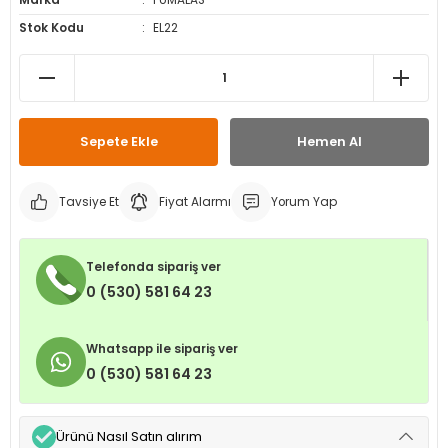
Marka
PUMALAS
leri
ri
et İç Lastikleri
ment
Stok Kodu
EL22
Makineleri
astikleri
i
kleri
Sepete Ekle
Hemen Al
rleri
rı
Tavsiye Et
Fiyat Alarmı
Yorum Yap
Telefonda sipariş ver
0 (530) 581 64 23
Whatsapp ile sipariş ver
0 (530) 581 64 23
Ürünü Nasıl Satın alırım