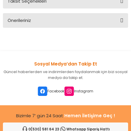
Taksit Seçenekleri
Bu ürüne ilk yorumu siz yapın!
Önerileriniz
Yorum Yaz
Bu ürünün fiyat bilgisi, resim, ürün açıklamalarında ve diğer
konularda yetersiz gördüğünüz noktaları öneri formunu
kullanarak tarafımıza iletebilirsiniz.
Görüş ve önerileriniz için teşekkür ederiz.
Sosyal Medya’dan Takip Et
Ürün resmi kalitesiz, bozuk veya görüntülenemiyor.
Güncel haberlerden ve indirimlerden faydalanmak için bizi sosyal
Ürün açıklamasında eksik bilgiler bulunuyor.
medya da takip et.
Ürün bilgilerinde hatalar bulunuyor.
Ürün fiyatı diğer sitelerden daha pahalı.
Facebook
Instagram
Bu ürüne benzer farklı alternatifler olmalı.
Bizimle 7’ gün 24 Saat
Hemen İletişime Geç !
0(530) 581 64 23
Whatsapp Sipariş Hattı