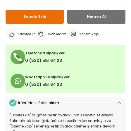
leri
ri
et İç Lastikleri
ment
Sepete Ekle
Hemen Al
Makineleri
astikleri
i
Tavsiye Et
Fiyat Alarmı
Yorum Yap
kleri
rleri
rı
Telefonda sipariş ver
0 (530) 581 64 23
Whatsapp ile sipariş ver
0 (530) 581 64 23
Ürünü Nasıl Satın alırım
"Sepete Ekle" düğmesine tıklayarak ürünü sepetinize ekleyin.
Satın almak istediğiniz ürünleri sepetinizden onaylayın ve
"Ödeme Yap" seçeneğine tıklayarak ödeme işlemine devam