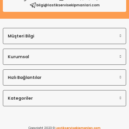
bilgi@lastikservisekipmanlari.com
Gönder
Müşteri Bilgi
Kurumsal
Hızlı Bağlantılar
Kategoriler
Copyright 2023 ©
Lastikservisekipmanları.com