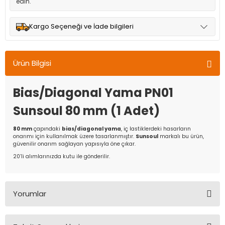
edin.
Kargo Seçeneği ve İade bilgileri
Müşteri memnuniyetini en üst düzeyde tutmak için anlaşmalı
olduğumuz kargo seçenekleri ile ürünleriniz kısa bir süre içinde
Ürün Bilgisi
adresinize teslim edilir.
Bias/Diagonal Yama PN01
Sunsoul 80 mm (1 Adet)
80 mm
çapındaki
bias/diagonal yama
, iç lastiklerdeki hasarların
onarımı için kullanılmak üzere tasarlanmıştır.
Sunsoul
markalı bu ürün,
güvenilir onarım sağlayan yapısıyla öne çıkar.
20’li alımlarınızda kutu ile gönderilir.
Yorumlar