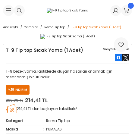
Geri Dön
Geri Dön
Geri Dön
Geri Dön
Geri Dön
Geri Dön
Geri Dön
is Makineleri
Lastikleri
 & Kolonlar
ça
Anasayfa
Yamalar
Rema Tip top
T-9 Tip top Sıcak Yama (1 Adet)
Takma Makineleri
stikleri
astikleri
r
ı
Takma Makinesi Yedek Parçaları
T-9 Tip top Sıcak Yama (1 Adet)
Sosyal Paylaşım
Makineleri
iği
s İç Lastikleri
Siboplar
Makinesi Yedek Parçaları
eleri
tikleri
kleri
alar
ar
 Hortumları
T-9 bezek yama, lastiklerde oluşan hasarları onarmak için
tasarlanmış bir üründür.
ri
astikleri
r
ı & Sibop İlaveleri
a Tüpü
%18 İNDİRİM
arı
ft Dolgu Lastikleri
Lastikleri
ları
ları
i & Spreyler
214,41 TL
260,00 TL
214,41 TL den başlayan taksitlerle!
eleri
ift Dolgu Lastikleri
ri
 Sibop Kapağı
arı
Kategori
Rema Tip top
Makineleri
ri
kleri
Yamalar
r
Marka
PUMALAS