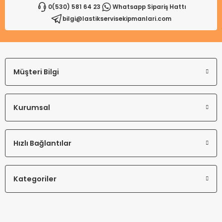
0(530) 581 64 23
Whatsapp Sipariş Hattı
bilgi@lastikservisekipmanlari.com
Gönder
Müşteri Bilgi
Kurumsal
Hızlı Bağlantılar
Kategoriler