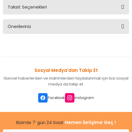
Taksit Seçenekleri
Bu ürüne ilk yorumu siz yapın!
Önerileriniz
Yorum Yaz
Bu ürünün fiyat bilgisi, resim, ürün açıklamalarında ve diğer
konularda yetersiz gördüğünüz noktaları öneri formunu
kullanarak tarafımıza iletebilirsiniz.
Görüş ve önerileriniz için teşekkür ederiz.
Sosyal Medya’dan Takip Et
Ürün resmi kalitesiz, bozuk veya görüntülenemiyor.
Güncel haberlerden ve indirimlerden faydalanmak için bizi sosyal
Ürün açıklamasında eksik bilgiler bulunuyor.
medya da takip et.
Ürün bilgilerinde hatalar bulunuyor.
Ürün fiyatı diğer sitelerden daha pahalı.
Facebook
Instagram
Bu ürüne benzer farklı alternatifler olmalı.
Bizimle 7’ gün 24 Saat
Hemen İletişime Geç !