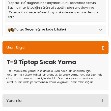
"Sepete Ekle" düğmesine tıklayarak ürünü sepetinize ekleyin.
Satın almak istediğiniz ürünleri sepetinizden onaylayın ve
"Ödeme Yap" seçeneğine tıklayarak ödeme işlemine devam
edin.
Kargo Seçeneği ve İade bilgileri
Müşteri memnuniyetini en üst düzeyde tutmak için anlaşmalı
olduğumuz kargo seçenekleri ile ürünleriniz kısa bir süre içinde
Ürün Bilgisi
adresinize teslim edilir.
T-9 Tiptop Sıcak Yama
T-9 Tiptop sıcak yama, lastiklerde oluşan hasarları onarmak için
tasarlanmış yüksek kaliteli bir üründür. Bu bezek yama, lastikler üzerinde
oluşan hasarları onarmak için idealdir. Dayanıklı yapısı sayesinde uzun
süreli kullanımda performansını korur ve güvenli onarımlar sağlar.
Yorumlar