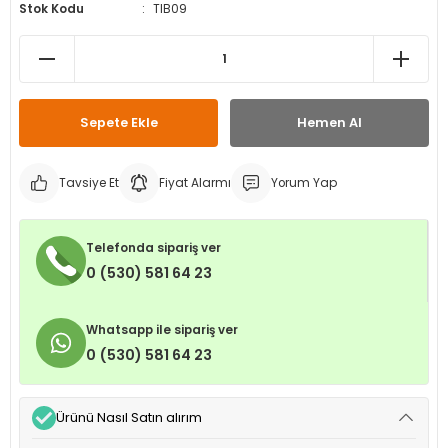
Stok Kodu
TIB09
leri
ri
et İç Lastikleri
ment
Makineleri
astikleri
i
kleri
Sepete Ekle
Hemen Al
rleri
rı
Tavsiye Et
Fiyat Alarmı
Yorum Yap
Telefonda sipariş ver
0 (530) 581 64 23
Whatsapp ile sipariş ver
0 (530) 581 64 23
Ürünü Nasıl Satın alırım