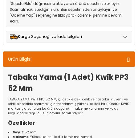
"Sepete Ekle" düğmesine tıklayarak ürünü sepetinize ekleyin.
Satın almak istediğiniz ürünleri sepetinizden onaylayın ve
"Ödeme Yap" seçeneğine tıklayarak ödeme işlemine devam
edin.
Kargo Seçeneği ve İade bilgileri
Müşteri memnuniyetini en üst düzeyde tutmak için anlaşmalı
olduğumuz kargo seçenekleri ile ürünleriniz kısa bir süre içinde
Ürün Bilgisi
adresinize teslim edilir.
Tabaka Yama (1 Adet) Kwik PP3
52 Mm
TABAKA YAMA KWIK PP3 52 MM, iç lastiklerdeki delik ve hasarları güvenli ve
etkili bir şekilde onarmak için tasarlanmış yüksek kaliteli bir üründür. KWIK
markasıyla sunulan bu ürün, dayanıklı malzeme kullanımı ve kolay
uygulanabilirliği ile uzun ömürlü tamir sağlar.
Özellikler
Boyut
: 52 mm
Malzeme
: Yüksek kaliteli lastik tamir malzemesi