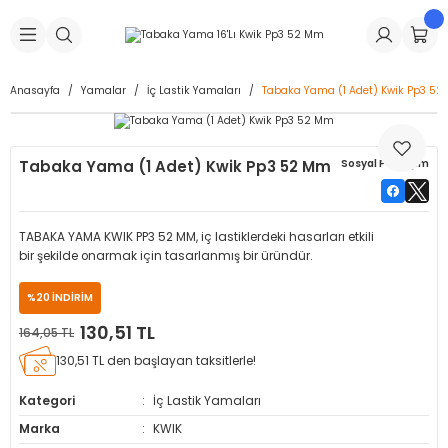
Geri Dön
Geri Dön
Geri Dön
Geri Dön
Geri Dön
Geri Dön
Geri Dön
is Makineleri
Lastikleri
 & Kolonlar
ça
Anasayfa
Yamalar
İç Lastik Yamaları
Tabaka Yama (1 Adet) Kwik Pp3 5
Takma Makineleri
stikleri
astikleri
r
ı
Takma Makinesi Yedek Parçaları
Tabaka Yama (1 Adet) Kwik Pp3 52 Mm
Sosyal Paylaşım
Makineleri
iği
s İç Lastikleri
Siboplar
Makinesi Yedek Parçaları
eleri
tikleri
kleri
alar
ar
 Hortumları
TABAKA YAMA KWIK PP3 52 MM, iç lastiklerdeki hasarları etkili
bir şekilde onarmak için tasarlanmış bir üründür.
ri
astikleri
r
ı & Sibop İlaveleri
a Tüpü
%20 İNDİRİM
arı
ft Dolgu Lastikleri
Lastikleri
ları
ları
i & Spreyler
130,51 TL
164,05 TL
130,51 TL den başlayan taksitlerle!
eleri
ift Dolgu Lastikleri
ri
 Sibop Kapağı
arı
Kategori
İç Lastik Yamaları
Makineleri
ri
kleri
Yamalar
r
Marka
KWIK