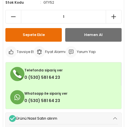
Stok Kodu
GTY52
leri
ri
et İç Lastikleri
ment
Makineleri
astikleri
i
kleri
Sepete Ekle
Hemen Al
rleri
rı
Tavsiye Et
Fiyat Alarmı
Yorum Yap
Telefonda sipariş ver
0 (530) 581 64 23
Whatsapp ile sipariş ver
0 (530) 581 64 23
Ürünü Nasıl Satın alırım