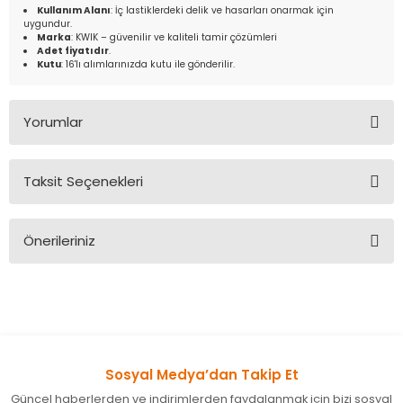
Kullanım Alanı
: İç lastiklerdeki delik ve hasarları onarmak için
uygundur.
Marka
: KWIK – güvenilir ve kaliteli tamir çözümleri
Adet fiyatıdır
.
Kutu
: 16'lı alımlarınızda kutu ile gönderilir.
Yorumlar
Taksit Seçenekleri
Bu ürüne ilk yorumu siz yapın!
Önerileriniz
Yorum Yaz
Bu ürünün fiyat bilgisi, resim, ürün açıklamalarında ve diğer
konularda yetersiz gördüğünüz noktaları öneri formunu
kullanarak tarafımıza iletebilirsiniz.
Görüş ve önerileriniz için teşekkür ederiz.
Sosyal Medya’dan Takip Et
Ürün resmi kalitesiz, bozuk veya görüntülenemiyor.
Güncel haberlerden ve indirimlerden faydalanmak için bizi sosyal