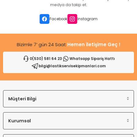
Ürün açıklamasında eksik bilgiler bulunuyor.
medya da takip et.
Ürün bilgilerinde hatalar bulunuyor.
Ürün fiyatı diğer sitelerden daha pahalı.
Facebook
Instagram
Bu ürüne benzer farklı alternatifler olmalı.
Bizimle 7’ gün 24 Saat
Hemen İletişime Geç !
0(530) 581 64 23
Whatsapp Sipariş Hattı
bilgi@lastikservisekipmanlari.com
Gönder
Müşteri Bilgi
Kurumsal