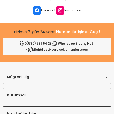
Ürün bilgilerinde hatalar bulunuyor.
Ürün fiyatı diğer sitelerden daha pahalı.
Facebook
Instagram
Bu ürüne benzer farklı alternatifler olmalı.
Bizimle 7’ gün 24 Saat
Hemen İletişime Geç !
0(530) 581 64 23
Whatsapp Sipariş Hattı
bilgi@lastikservisekipmanlari.com
Gönder
Müşteri Bilgi
Kurumsal
Hızlı Bağlantılar