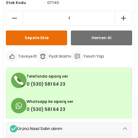
Stok Kodu
GTY40
leri
ri
et İç Lastikleri
ment
Makineleri
astikleri
i
kleri
Sepete Ekle
Hemen Al
rleri
rı
Tavsiye Et
Fiyat Alarmı
Yorum Yap
Telefonda sipariş ver
0 (530) 581 64 23
Whatsapp ile sipariş ver
0 (530) 581 64 23
Ürünü Nasıl Satın alırım