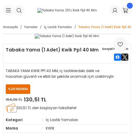
Geri Dön
Geri Dön
Geri Dön
Geri Dön
Geri Dön
Geri Dön
Geri Dön
is Makineleri
Lastikleri
 & Kolonlar
ça
Anasayfa
Yamalar
İç Lastik Yamaları
Tabaka Yama (1 Adet) Kwik Pp1 40
Takma Makineleri
stikleri
astikleri
r
ı
Takma Makinesi Yedek Parçaları
Tabaka Yama (1 Adet) Kwik Pp1 40 Mm
Sosyal Paylaşım
Makineleri
iği
s İç Lastikleri
Siboplar
Makinesi Yedek Parçaları
eleri
tikleri
kleri
alar
ar
 Hortumları
TABAKA YAMA KWIK PP1 40 MM, iç lastiklerdeki delik ve
hasarları güvenli ve etkili bir şekilde onarmak için üretilmiştir.
ri
astikleri
r
ı & Sibop İlaveleri
a Tüpü
%20 İNDİRİM
arı
ft Dolgu Lastikleri
Lastikleri
ları
ları
i & Spreyler
130,51 TL
164,05 TL
130,51 TL den başlayan taksitlerle!
eleri
ift Dolgu Lastikleri
ri
 Sibop Kapağı
arı
Kategori
İç Lastik Yamaları
Makineleri
ri
kleri
Yamalar
r
Marka
KWIK