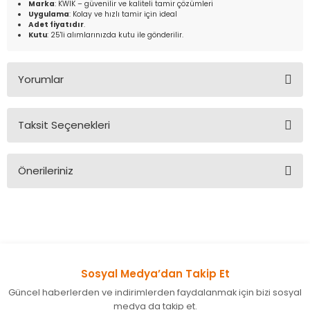
Marka
: KWIK – güvenilir ve kaliteli tamir çözümleri
Uygulama
: Kolay ve hızlı tamir için ideal
Adet fiyatıdır
.
Kutu
: 25'li alımlarınızda kutu ile gönderilir.
Yorumlar
Taksit Seçenekleri
Bu ürüne ilk yorumu siz yapın!
Önerileriniz
Yorum Yaz
Bu ürünün fiyat bilgisi, resim, ürün açıklamalarında ve diğer
konularda yetersiz gördüğünüz noktaları öneri formunu
kullanarak tarafımıza iletebilirsiniz.
Görüş ve önerileriniz için teşekkür ederiz.
Sosyal Medya’dan Takip Et
Ürün resmi kalitesiz, bozuk veya görüntülenemiyor.
Güncel haberlerden ve indirimlerden faydalanmak için bizi sosyal
Ürün açıklamasında eksik bilgiler bulunuyor.
medya da takip et.