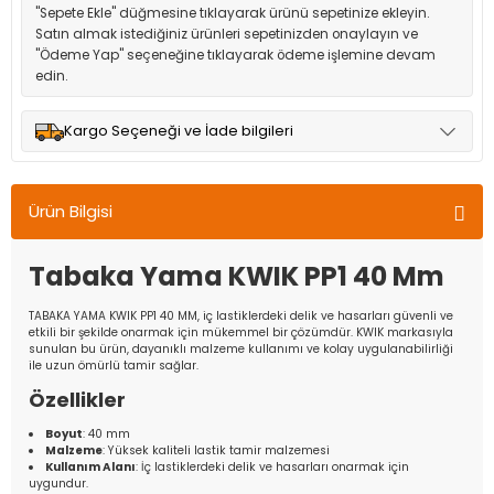
"Sepete Ekle" düğmesine tıklayarak ürünü sepetinize ekleyin.
Satın almak istediğiniz ürünleri sepetinizden onaylayın ve
"Ödeme Yap" seçeneğine tıklayarak ödeme işlemine devam
edin.
Kargo Seçeneği ve İade bilgileri
Müşteri memnuniyetini en üst düzeyde tutmak için anlaşmalı
olduğumuz kargo seçenekleri ile ürünleriniz kısa bir süre içinde
Ürün Bilgisi
adresinize teslim edilir.
Tabaka Yama KWIK PP1 40 Mm
TABAKA YAMA KWIK PP1 40 MM, iç lastiklerdeki delik ve hasarları güvenli ve
etkili bir şekilde onarmak için mükemmel bir çözümdür. KWIK markasıyla
sunulan bu ürün, dayanıklı malzeme kullanımı ve kolay uygulanabilirliği
ile uzun ömürlü tamir sağlar.
Özellikler
Boyut
: 40 mm
Malzeme
: Yüksek kaliteli lastik tamir malzemesi
Kullanım Alanı
: İç lastiklerdeki delik ve hasarları onarmak için
uygundur.