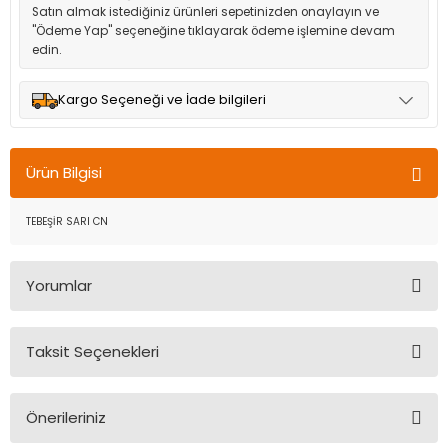
Satın almak istediğiniz ürünleri sepetinizden onaylayın ve
"Ödeme Yap" seçeneğine tıklayarak ödeme işlemine devam
edin.
Kargo Seçeneği ve İade bilgileri
Müşteri memnuniyetini en üst düzeyde tutmak için anlaşmalı
olduğumuz kargo seçenekleri ile ürünleriniz kısa bir süre içinde
Ürün Bilgisi
adresinize teslim edilir.
TEBEŞİR SARI CN
Yorumlar
Taksit Seçenekleri
Bu ürüne ilk yorumu siz yapın!
Önerileriniz
Yorum Yaz