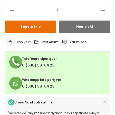
leri
ri
et İç Lastikleri
ment
Makineleri
astikleri
i
Sepete Ekle
Hemen Al
kleri
Tavsiye Et
Fiyat Alarmı
Yorum Yap
rleri
rı
Telefonda sipariş ver
0 (530) 581 64 23
Whatsapp ile sipariş ver
0 (530) 581 64 23
Ürünü Nasıl Satın alırım
"Sepete Ekle" düğmesine tıklayarak ürünü sepetinize ekleyin.