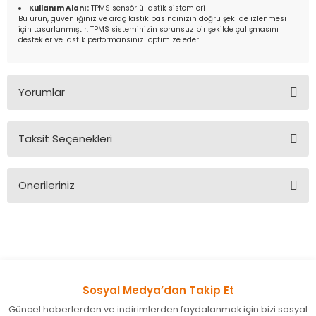
Kullanım Alanı:
TPMS sensörlü lastik sistemleri
Bu ürün, güvenliğiniz ve araç lastik basıncınızın doğru şekilde izlenmesi
için tasarlanmıştır. TPMS sisteminizin sorunsuz bir şekilde çalışmasını
destekler ve lastik performansınızı optimize eder.
Yorumlar
Taksit Seçenekleri
Bu ürüne ilk yorumu siz yapın!
Önerileriniz
Yorum Yaz
Bu ürünün fiyat bilgisi, resim, ürün açıklamalarında ve diğer
konularda yetersiz gördüğünüz noktaları öneri formunu
kullanarak tarafımıza iletebilirsiniz.
Görüş ve önerileriniz için teşekkür ederiz.
Sosyal Medya’dan Takip Et
Ürün resmi kalitesiz, bozuk veya görüntülenemiyor.
Güncel haberlerden ve indirimlerden faydalanmak için bizi sosyal