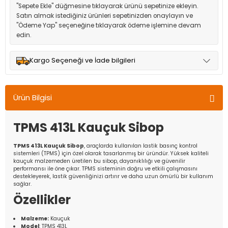
"Sepete Ekle" düğmesine tıklayarak ürünü sepetinize ekleyin.
Satın almak istediğiniz ürünleri sepetinizden onaylayın ve
"Ödeme Yap" seçeneğine tıklayarak ödeme işlemine devam
edin.
Kargo Seçeneği ve İade bilgileri
Müşteri memnuniyetini en üst düzeyde tutmak için anlaşmalı
olduğumuz kargo seçenekleri ile ürünleriniz kısa bir süre içinde
Ürün Bilgisi
adresinize teslim edilir.
TPMS 413L Kauçuk Sibop
TPMS 413L Kauçuk Sibop
, araçlarda kullanılan lastik basınç kontrol
sistemleri (TPMS) için özel olarak tasarlanmış bir üründür. Yüksek kaliteli
kauçuk malzemeden üretilen bu sibop, dayanıklılığı ve güvenilir
performansı ile öne çıkar. TPMS sisteminin doğru ve etkili çalışmasını
destekleyerek, lastik güvenliğinizi artırır ve daha uzun ömürlü bir kullanım
sağlar.
Özellikler
Malzeme:
Kauçuk
Model
: TPMS 413L