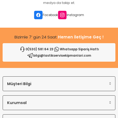
Ürün açıklamasında eksik bilgiler bulunuyor.
medya da takip et.
Ürün bilgilerinde hatalar bulunuyor.
Ürün fiyatı diğer sitelerden daha pahalı.
Facebook
Instagram
Bu ürüne benzer farklı alternatifler olmalı.
Bizimle 7’ gün 24 Saat
Hemen İletişime Geç !
0(530) 581 64 23
Whatsapp Sipariş Hattı
bilgi@lastikservisekipmanlari.com
Gönder
Müşteri Bilgi
Kurumsal