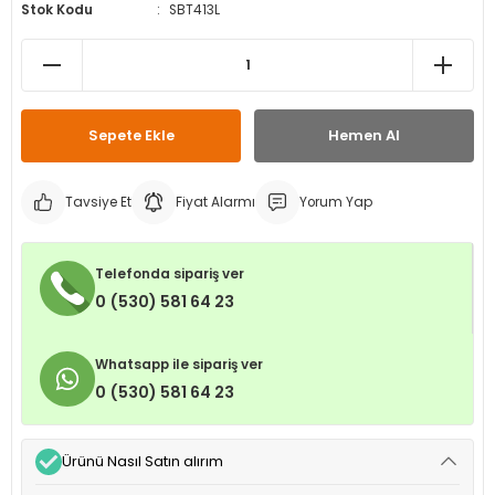
Stok Kodu
SBT413L
leri
ri
et İç Lastikleri
ment
Makineleri
astikleri
i
kleri
Sepete Ekle
Hemen Al
rleri
rı
Tavsiye Et
Fiyat Alarmı
Yorum Yap
Telefonda sipariş ver
0 (530) 581 64 23
Whatsapp ile sipariş ver
0 (530) 581 64 23
Ürünü Nasıl Satın alırım