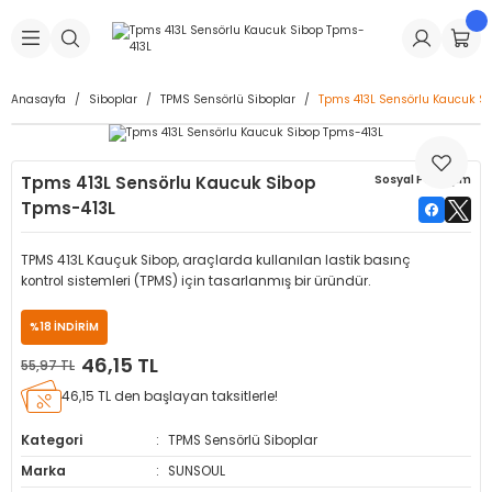
Geri Dön
Geri Dön
Geri Dön
Geri Dön
Geri Dön
Geri Dön
Geri Dön
is Makineleri
Lastikleri
 & Kolonlar
ça
Anasayfa
Siboplar
TPMS Sensörlü Siboplar
Tpms 413L Sensörlu Kaucuk S
Takma Makineleri
stikleri
astikleri
r
ı
Takma Makinesi Yedek Parçaları
Tpms 413L Sensörlu Kaucuk Sibop
Sosyal Paylaşım
Makineleri
iği
s İç Lastikleri
Siboplar
Makinesi Yedek Parçaları
Tpms-413L
eleri
tikleri
kleri
alar
ar
 Hortumları
TPMS 413L Kauçuk Sibop, araçlarda kullanılan lastik basınç
kontrol sistemleri (TPMS) için tasarlanmış bir üründür.
ri
astikleri
r
ı & Sibop İlaveleri
a Tüpü
%18 İNDİRİM
arı
ft Dolgu Lastikleri
Lastikleri
ları
ları
i & Spreyler
46,15 TL
55,97 TL
46,15 TL den başlayan taksitlerle!
eleri
ift Dolgu Lastikleri
ri
 Sibop Kapağı
arı
Kategori
TPMS Sensörlü Siboplar
Makineleri
ri
kleri
Yamalar
r
Marka
SUNSOUL