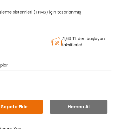
izleme sistemleri (TPMS) için tasarlanmış
71,63 TL den başlayan
taksitlerle!
plar
Sepete Ekle
Hemen Al
Yorum Yap