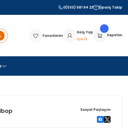
0(530) 581 64 23
Sipariş Takip
Giriş Yap
A
Sepetim
Favorilerim
Üye Ol
a
ibop
Sosyal Paylaşım