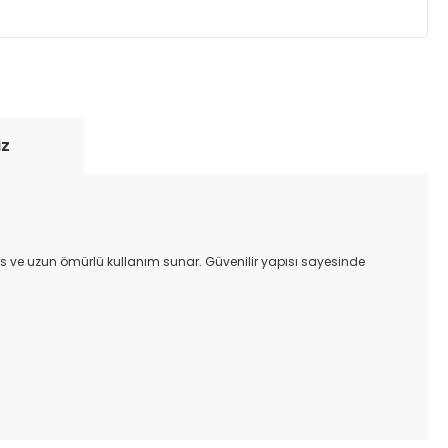
yde tutmak için anlaşmalı olduğumuz kargo
re içinde adresinize teslim edilir.
iz
ans ve uzun ömürlü kullanım sunar. Güvenilir yapısı sayesinde