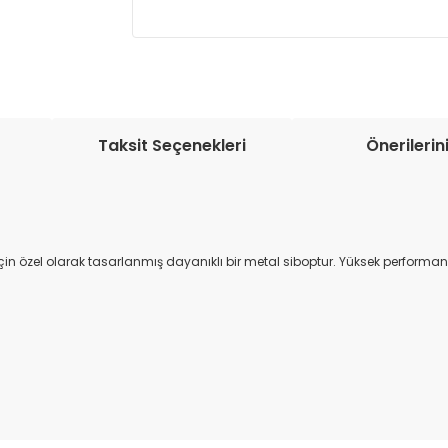
Müşteri memnuniyetini en üst düze
seçenekleri ile ürünleriniz kısa bir sü
Taksit Seçenekleri
Önerilerin
için özel olarak tasarlanmış dayanıklı bir metal siboptur. Yüksek perform