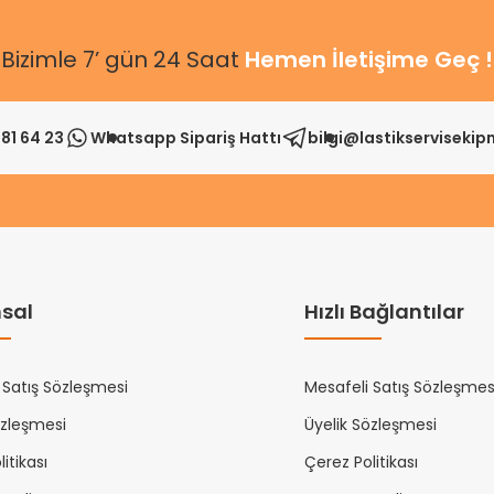
Bizimle 7’ gün 24 Saat
Hemen İletişime Geç !
81 64 23
Whatsapp Sipariş Hattı
bilgi@lastikserviseki
sal
Hızlı Bağlantılar
 Satış Sözleşmesi
Mesafeli Satış Sözleşmes
özleşmesi
Üyelik Sözleşmesi
itikası
Çerez Politikası