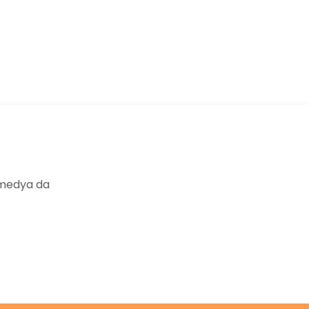
ıza iletebilirsiniz.
 medya da