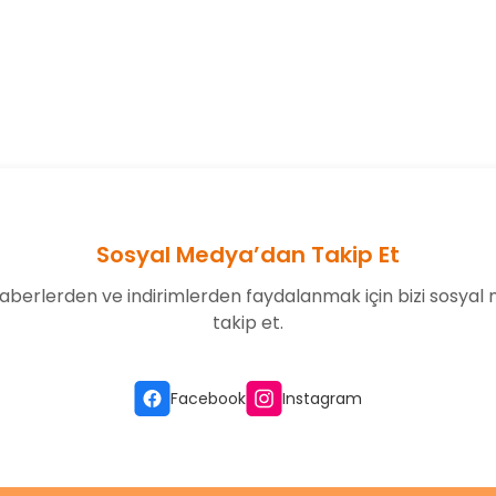
onularda yetersiz gördüğünüz noktaları öneri formunu kullanarak tarafım
Bu ürüne ilk yorumu siz yapın!
Yorum Yaz
Sosyal Medya’dan Takip Et
aberlerden ve indirimlerden faydalanmak için bizi sosyal
takip et.
Gönder
Facebook
Instagram