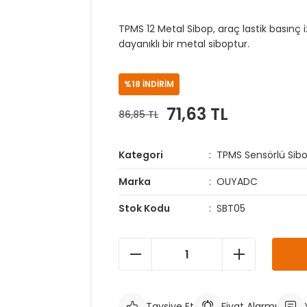
TPMS 12 Metal Sibop, araç lastik basınç 
dayanıklı bir metal siboptur.
%18 İNDİRİM
71,63 TL
86,85 TL
Kategori
TPMS Sensörlü Sibo
Marka
OUYADC
Stok Kodu
SBT05
Tavsiye Et
Fiyat Alarmı