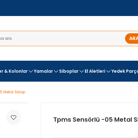
AR
ler & Kolonlar
Yamalar
Siboplar
El Aletleri
Yedek Parç
5 Metal Sibop
Tpms Sensörlü -05 Metal S