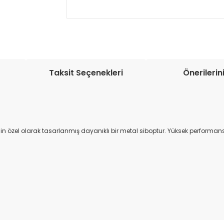
Müşteri memnuniyetini en üst düze
seçenekleri ile ürünleriniz kısa bir sü
Taksit Seçenekleri
Önerilerin
için özel olarak tasarlanmış dayanıklı bir metal siboptur. Yüksek performan