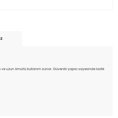
yde tutmak için anlaşmalı olduğumuz kargo
re içinde adresinize teslim edilir.
iz
s ve uzun ömürlü kullanım sunar. Güvenilir yapısı sayesinde lastik