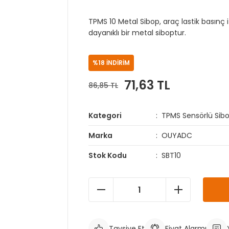
TPMS 10 Metal Sibop, araç lastik basınç
dayanıklı bir metal siboptur.
%18 İNDİRİM
71,63 TL
86,85 TL
Kategori
TPMS Sensörlü Sibo
Marka
OUYADC
Stok Kodu
SBT10
Tavsiye Et
Fiyat Alarmı