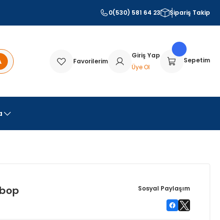
0(530) 581 64 23
Sipariş Takip
Giriş Yap
A
Sepetim
Favorilerim
Üye Ol
a
ibop
Sosyal Paylaşım