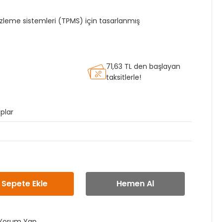
 izleme sistemleri (TPMS) için tasarlanmış
71,63 TL den başlayan
taksitlerle!
plar
Sepete Ekle
Hemen Al
Yorum Yap