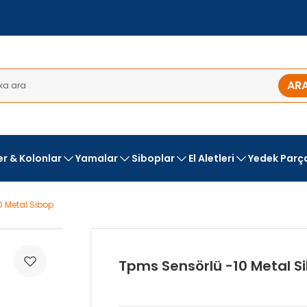
AR
ler & Kolonlar
Yamalar
Siboplar
El Aletleri
Yedek Parç
0 Metal Sibop
Tpms Sensörlü -10 Metal S