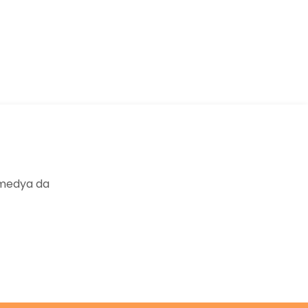
ıza iletebilirsiniz.
 medya da