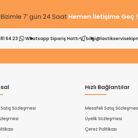
Bizimle 7’ gün 24 Saat
Hemen İletişime Geç !
81 64 23
Whatsapp Sipariş Hattı
bilgi@lastikserviseki
sal
Hızlı Bağlantılar
 Satış Sözleşmesi
Mesafeli Satış Sözleşmes
özleşmesi
Üyelik Sözleşmesi
itikası
Çerez Politikası