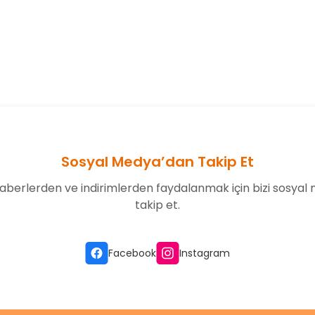
onularda yetersiz gördüğünüz noktaları öneri formunu kullanarak tarafım
Bu ürüne ilk yorumu siz yapın!
Yorum Yaz
Sosyal Medya’dan Takip Et
aberlerden ve indirimlerden faydalanmak için bizi sosyal
takip et.
Gönder
Facebook
Instagram