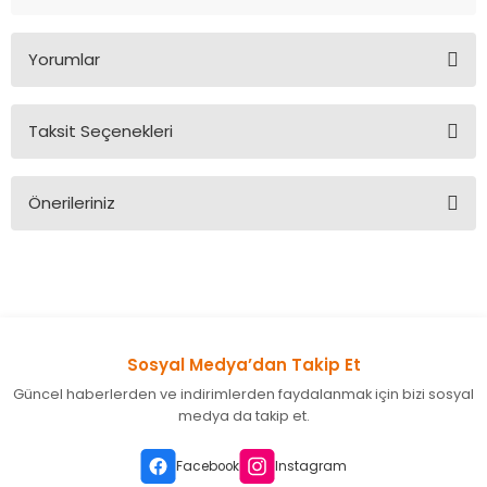
Yorumlar
Taksit Seçenekleri
Bu ürüne ilk yorumu siz yapın!
Önerileriniz
Yorum Yaz
Bu ürünün fiyat bilgisi, resim, ürün açıklamalarında ve diğer
konularda yetersiz gördüğünüz noktaları öneri formunu
kullanarak tarafımıza iletebilirsiniz.
Görüş ve önerileriniz için teşekkür ederiz.
Sosyal Medya’dan Takip Et
Ürün resmi kalitesiz, bozuk veya görüntülenemiyor.
Güncel haberlerden ve indirimlerden faydalanmak için bizi sosyal
Ürün açıklamasında eksik bilgiler bulunuyor.
medya da takip et.
Ürün bilgilerinde hatalar bulunuyor.
Ürün fiyatı diğer sitelerden daha pahalı.
Facebook
Instagram