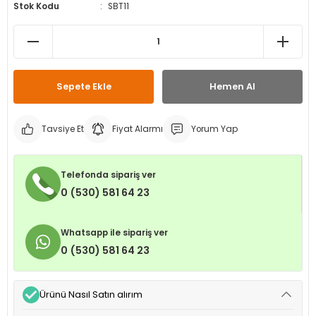
Stok Kodu
SBT11
leri
ri
et İç Lastikleri
ment
Makineleri
astikleri
i
kleri
Sepete Ekle
Hemen Al
rleri
rı
Tavsiye Et
Fiyat Alarmı
Yorum Yap
Telefonda sipariş ver
0 (530) 581 64 23
Whatsapp ile sipariş ver
0 (530) 581 64 23
Ürünü Nasıl Satın alırım