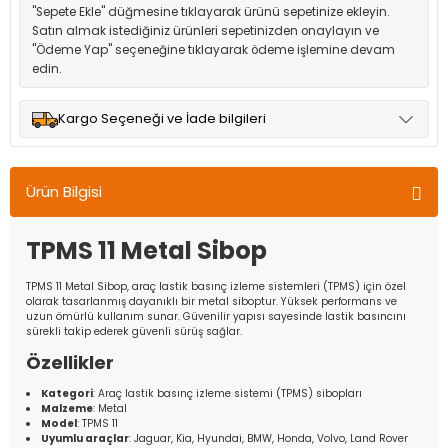
"Sepete Ekle" düğmesine tıklayarak ürünü sepetinize ekleyin.
Satın almak istediğiniz ürünleri sepetinizden onaylayın ve
"Ödeme Yap" seçeneğine tıklayarak ödeme işlemine devam
edin.
Kargo Seçeneği ve İade bilgileri
Müşteri memnuniyetini en üst düzeyde tutmak için anlaşmalı
olduğumuz kargo seçenekleri ile ürünleriniz kısa bir süre içinde
Ürün Bilgisi
adresinize teslim edilir.
TPMS 11 Metal Sibop
TPMS 11 Metal Sibop, araç lastik basınç izleme sistemleri (TPMS) için özel
olarak tasarlanmış dayanıklı bir metal siboptur. Yüksek performans ve
uzun ömürlü kullanım sunar. Güvenilir yapısı sayesinde lastik basıncını
sürekli takip ederek güvenli sürüş sağlar.
Özellikler
Kategori
: Araç lastik basınç izleme sistemi (TPMS) sibopları
Malzeme
: Metal
Model
: TPMS 11
Uyumlu araçlar
: Jaguar, Kia, Hyundai, BMW, Honda, Volvo, Land Rover