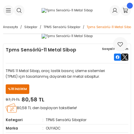
Geri Dön
Geri Dön
Geri Dön
Geri Dön
Geri Dön
Geri Dön
Geri Dön
is Makineleri
Lastikleri
 & Kolonlar
ça
Anasayfa
Siboplar
TPMS Sensörlü Siboplar
Tpms Sensörlü-11 Metal Sibop
Takma Makineleri
stikleri
astikleri
r
ı
Takma Makinesi Yedek Parçaları
Tpms Sensörlü-11 Metal Sibop
Sosyal Paylaşım
Makineleri
iği
s İç Lastikleri
Siboplar
Makinesi Yedek Parçaları
eleri
tikleri
kleri
alar
ar
 Hortumları
TPMS 11 Metal Sibop, araç lastik basınç izleme sistemleri
(TPMS) için tasarlanmış dayanıklı bir metal siboptur.
ri
astikleri
r
ı & Sibop İlaveleri
a Tüpü
%18 İNDİRİM
arı
ft Dolgu Lastikleri
Lastikleri
ları
ları
i & Spreyler
80,58 TL
97,71 TL
80,58 TL den başlayan taksitlerle!
eleri
ift Dolgu Lastikleri
ri
 Sibop Kapağı
arı
Kategori
TPMS Sensörlü Siboplar
Makineleri
ri
kleri
Yamalar
r
Marka
OUYADC