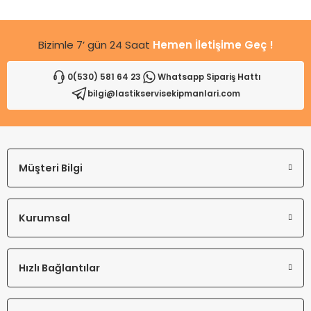
Bu ürüne benzer farklı alternatifler olmalı.
Bizimle 7’ gün 24 Saat
Hemen İletişime Geç !
0(530) 581 64 23
Whatsapp Sipariş Hattı
bilgi@lastikservisekipmanlari.com
Gönder
Müşteri Bilgi
Kurumsal
Hızlı Bağlantılar