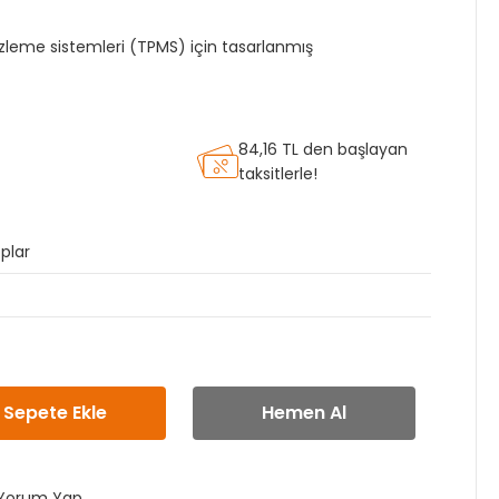
izleme sistemleri (TPMS) için tasarlanmış
84,16 TL den başlayan
taksitlerle!
plar
Sepete Ekle
Hemen Al
Yorum Yap