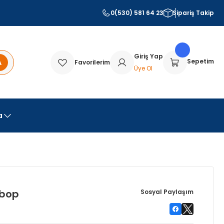
0(530) 581 64 23
Sipariş Takip
Giriş Yap
A
Sepetim
Favorilerim
Üye Ol
a
ibop
Sosyal Paylaşım