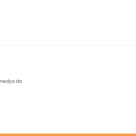
ıza iletebilirsiniz.
 medya da