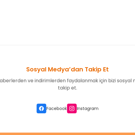
onularda yetersiz gördüğünüz noktaları öneri formunu kullanarak tarafım
Bu ürüne ilk yorumu siz yapın!
Yorum Yaz
Sosyal Medya’dan Takip Et
aberlerden ve indirimlerden faydalanmak için bizi sosyal
takip et.
Gönder
Facebook
Instagram