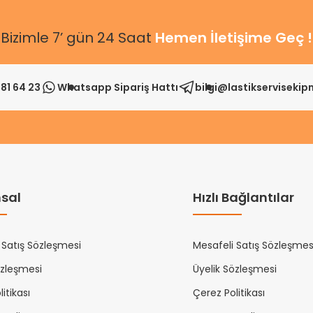
Bizimle 7’ gün 24 Saat
Hemen İletişime Geç !
81 64 23
Whatsapp Sipariş Hattı
bilgi@lastikserviseki
sal
Hızlı Bağlantılar
 Satış Sözleşmesi
Mesafeli Satış Sözleşmes
özleşmesi
Üyelik Sözleşmesi
itikası
Çerez Politikası