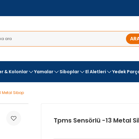
AR
ler & Kolonlar
Yamalar
Siboplar
El Aletleri
Yedek Parç
3 Metal Sibop
Tpms Sensörlü -13 Metal S