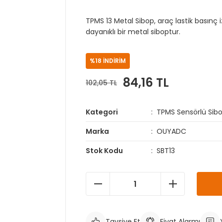
TPMS 13 Metal Sibop, araç lastik basınç 
dayanıklı bir metal siboptur.
%18 İNDİRİM
84,16 TL
102,05 TL
Kategori
TPMS Sensörlü Sibo
Marka
OUYADC
Stok Kodu
SBT13
Tavsiye Et
Fiyat Alarmı