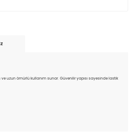
yde tutmak için anlaşmalı olduğumuz kargo
re içinde adresinize teslim edilir.
iz
s ve uzun ömürlü kullanım sunar. Güvenilir yapısı sayesinde lastik