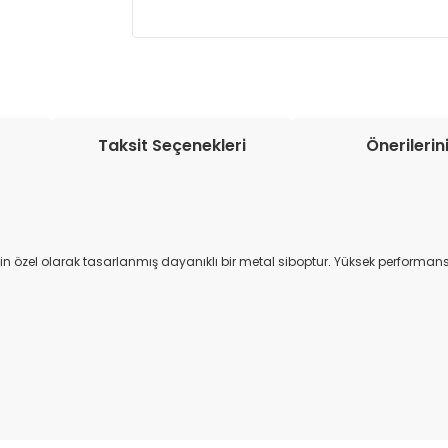
Müşteri memnuniyetini en üst düze
seçenekleri ile ürünleriniz kısa bir sü
Taksit Seçenekleri
Önerilerin
için özel olarak tasarlanmış dayanıklı bir metal siboptur. Yüksek performan