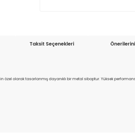
Müşteri memnuniyetini en üst düze
seçenekleri ile ürünleriniz kısa bir sü
Taksit Seçenekleri
Önerilerin
için özel olarak tasarlanmış dayanıklı bir metal siboptur. Yüksek performan