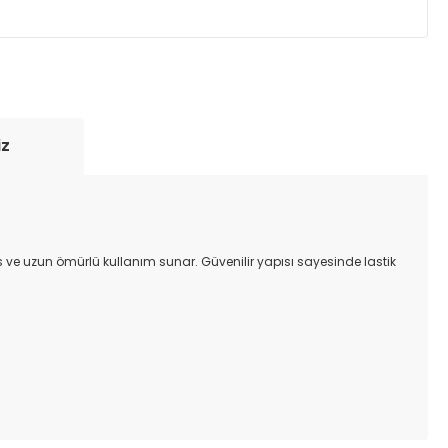
yde tutmak için anlaşmalı olduğumuz kargo
re içinde adresinize teslim edilir.
iz
s ve uzun ömürlü kullanım sunar. Güvenilir yapısı sayesinde lastik