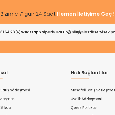
Bizimle 7’ gün 24 Saat
Hemen İletişime Geç !
81 64 23
Whatsapp Sipariş Hattı
bilgi@lastikserviseki
sal
Hızlı Bağlantılar
 Satış Sözleşmesi
Mesafeli Satış Sözleşmes
özleşmesi
Üyelik Sözleşmesi
itikası
Çerez Politikası