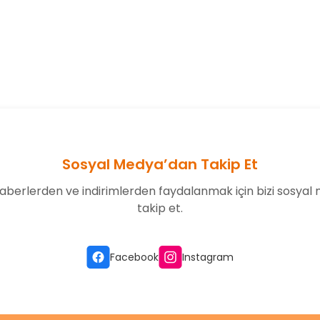
onularda yetersiz gördüğünüz noktaları öneri formunu kullanarak tarafım
Bu ürüne ilk yorumu siz yapın!
Yorum Yaz
Sosyal Medya’dan Takip Et
aberlerden ve indirimlerden faydalanmak için bizi sosyal
takip et.
Gönder
Facebook
Instagram