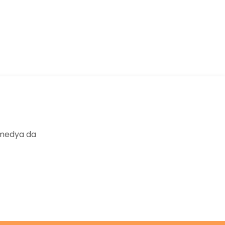
ıza iletebilirsiniz.
 medya da