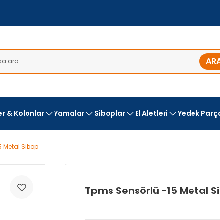
AR
ler & Kolonlar
Yamalar
Siboplar
El Aletleri
Yedek Parç
5 Metal Sibop
Tpms Sensörlü -15 Metal S