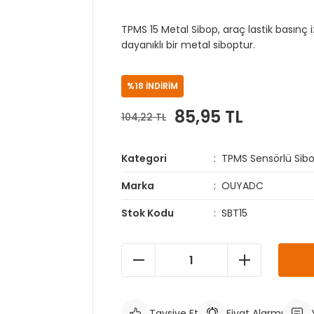
TPMS 15 Metal Sibop, araç lastik basınç 
dayanıklı bir metal siboptur.
%18 İNDİRİM
85,95 TL
104,22 TL
Kategori
TPMS Sensörlü Sibo
Marka
OUYADC
Stok Kodu
SBT15
Tavsiye Et
Fiyat Alarmı