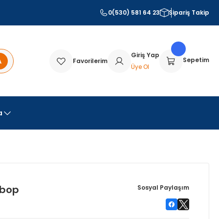
0(530) 581 64 23
Sipariş Takip
Giriş Yap
A
Sepetim
Favorilerim
Üye Ol
a
ibop
Sosyal Paylaşım