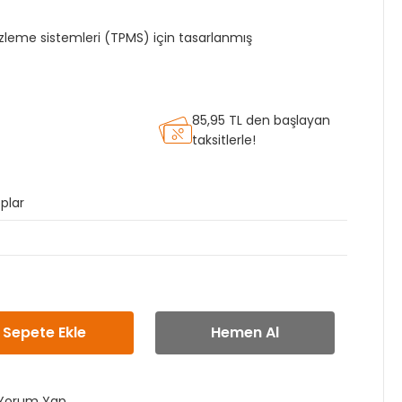
izleme sistemleri (TPMS) için tasarlanmış
85,95 TL den başlayan
taksitlerle!
plar
Sepete Ekle
Hemen Al
Yorum Yap