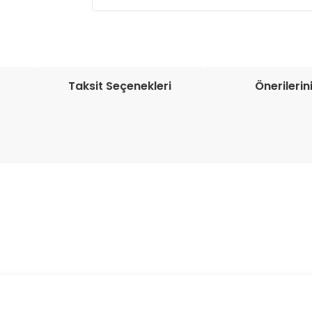
Müşteri memnuniyetini en üst düze
seçenekleri ile ürünleriniz kısa bir sü
Taksit Seçenekleri
Önerilerin
onularda yetersiz gördüğünüz noktaları öneri formunu kullanarak tarafım
Bu ürüne ilk yorumu siz yapın!
Yorum Yaz