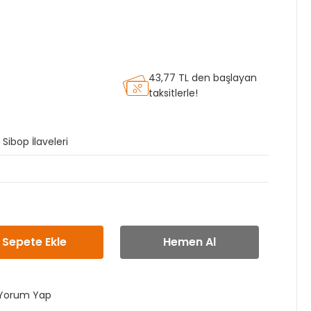
43,77 TL den başlayan
taksitlerle!
Sibop İlaveleri
Sepete Ekle
Hemen Al
Yorum Yap