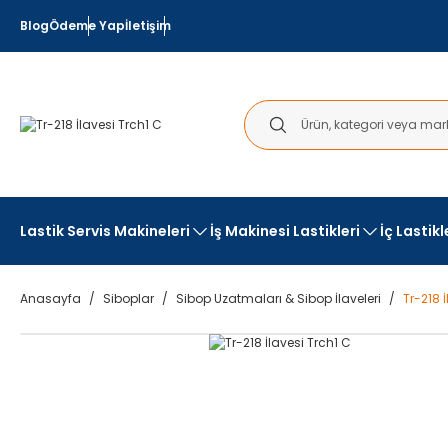
Blog
Ödeme Yap
İletişim
Lastik Servis Makineleri
İş Makinesi Lastikleri
İç Lastik
Anasayfa
Siboplar
Sibop Uzatmaları & Sibop İlaveleri
Tr-218 