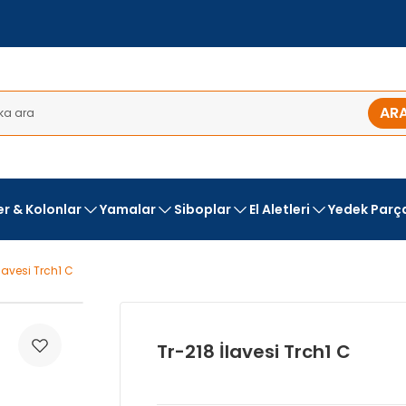
AR
ler & Kolonlar
Yamalar
Siboplar
El Aletleri
Yedek Parç
İlavesi Trch1 C
Tr-218 İlavesi Trch1 C