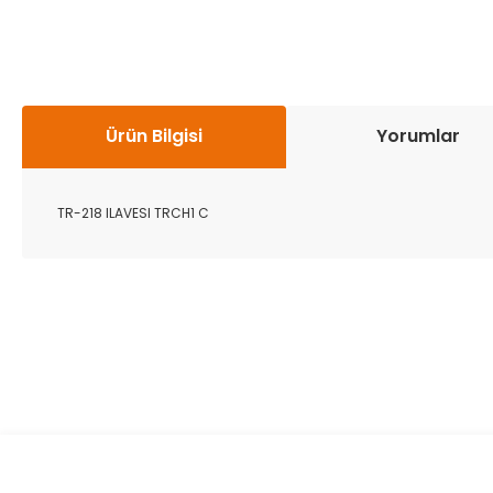
Ürün Bilgisi
Yorumlar
TR-218 ILAVESI TRCH1 C
Bu ürünün fiyat bilgisi, resim, ürün açıklamalarında ve diğer k
Görüş ve önerileriniz için teşekkür ederiz.
Ürün resmi kalitesiz, bozuk veya görüntülenemiyor.
Ürün açıklamasında eksik bilgiler bulunuyor.
Ürün bilgilerinde hatalar bulunuyor.
Ürün fiyatı diğer sitelerden daha pahalı.