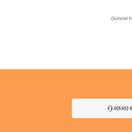
Bu ürüne benzer farklı alternatifler olmalı.
Güncel h
0(530) 5