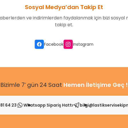
Sosyal Medya’dan Takip Et
aberlerden ve indirimlerden faydalanmak için bizi sosyal
takip et.
Gönder
Facebook
Instagram
Bizimle 7’ gün 24 Saat
Hemen İletişime Geç !
81 64 23
Whatsapp Sipariş Hattı
bilgi@lastikserviseki