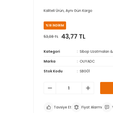
Kaliteli Ürün, Aynı Gün Kargo
%18 İNDİRİM
43,77 TL
53,08 TL
Kategori
Sibop Uzatmaları & 
Marka
OUYADC
Stok Kodu
SBG01
Tavsiye Et
Fiyat Alarmı