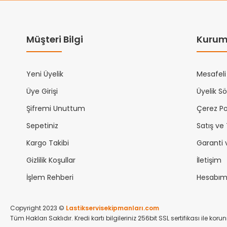
Müşteri Bilgi
Kurum
Yeni Üyelik
Mesafeli
Üye Girişi
Üyelik S
Şifremi Unuttum
Çerez Pol
Sepetiniz
Satış ve
Kargo Takibi
Garanti 
Gizlilik Koşullar
İletişim
İşlem Rehberi
Hesabı
Copyright 2023 ©
Lastikservisekipmanları.com
Tüm Hakları Saklıdır. Kredi kartı bilgileriniz 256bit SSL sertifikası ile kor