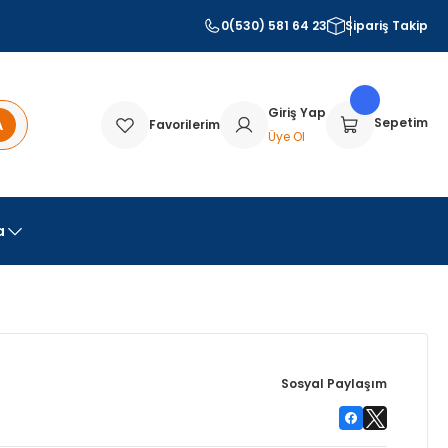
0(530) 581 64 23
Sipariş Takip
Giriş Yap
A
Sepetim
Favorilerim
Üye Ol
a
Sosyal Paylaşım