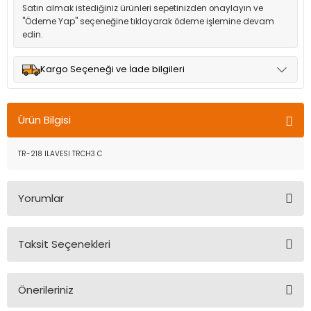
Satın almak istediğiniz ürünleri sepetinizden onaylayın ve
"Ödeme Yap" seçeneğine tıklayarak ödeme işlemine devam
edin.
Kargo Seçeneği ve İade bilgileri
Müşteri memnuniyetini en üst düzeyde tutmak için anlaşmalı
olduğumuz kargo seçenekleri ile ürünleriniz kısa bir süre içinde
Ürün Bilgisi
adresinize teslim edilir.
TR-218 ILAVESI TRCH3 C
Yorumlar
Taksit Seçenekleri
Bu ürüne ilk yorumu siz yapın!
Önerileriniz
Yorum Yaz