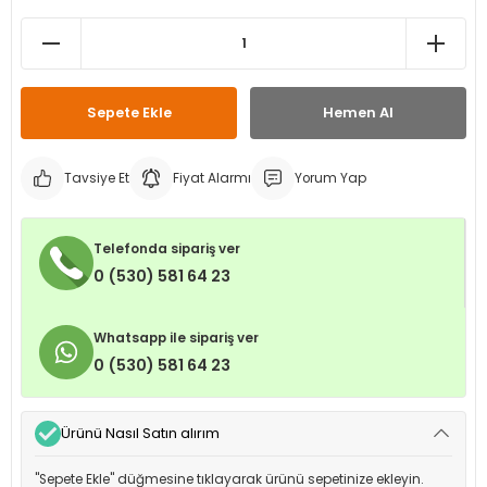
leri
ri
et İç Lastikleri
ment
Makineleri
astikleri
i
Sepete Ekle
Hemen Al
kleri
Tavsiye Et
Fiyat Alarmı
Yorum Yap
rleri
rı
Telefonda sipariş ver
0 (530) 581 64 23
Whatsapp ile sipariş ver
0 (530) 581 64 23
Ürünü Nasıl Satın alırım
"Sepete Ekle" düğmesine tıklayarak ürünü sepetinize ekleyin.