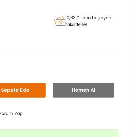
10,83 TL den başlayan
taksitlerle!
Sepete Ekle
Hemen Al
Yorum Yap