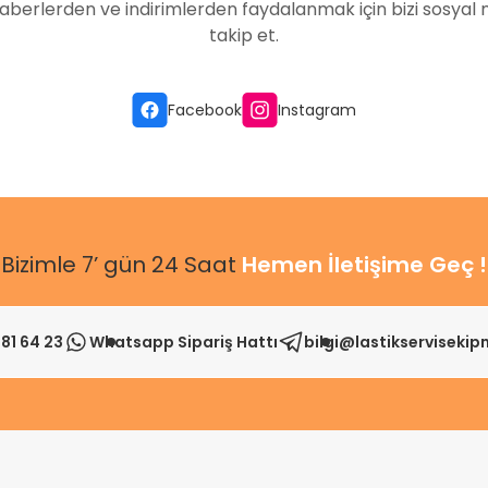
aberlerden ve indirimlerden faydalanmak için bizi sosyal
takip et.
Gönder
Facebook
Instagram
Bizimle 7’ gün 24 Saat
Hemen İletişime Geç !
81 64 23
Whatsapp Sipariş Hattı
bilgi@lastikserviseki