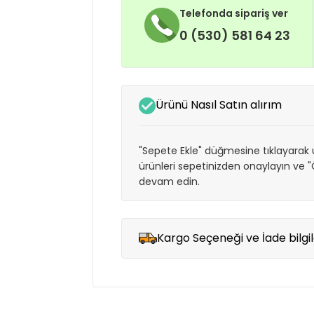
Telefonda sipariş ver
0 (530) 581 64 23
Ürünü Nasıl Satın alırım
"Sepete Ekle" düğmesine tıklayarak ü
ürünleri sepetinizden onaylayın ve
devam edin.
Kargo Seçeneği ve İade bilgil
Müşteri memnuniyetini en üst düze
seçenekleri ile ürünleriniz kısa bir sü