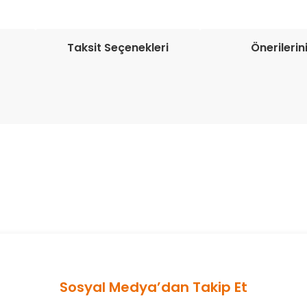
Taksit Seçenekleri
Önerilerin
onularda yetersiz gördüğünüz noktaları öneri formunu kullanarak tarafım
Bu ürüne ilk yorumu siz yapın!
Yorum Yaz
Sosyal Medya’dan Takip Et