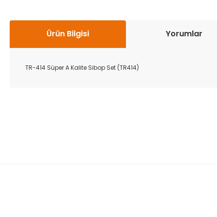
Ürün Bilgisi
Yorumlar
TR-414 Süper A Kalite Sibop Set (TR414)
Bu ürünün fiyat bilgisi, resim, ürün açıklamalarında ve diğer k
Görüş ve önerileriniz için teşekkür ederiz.
Ürün resmi kalitesiz, bozuk veya görüntülenemiyor.
Ürün açıklamasında eksik bilgiler bulunuyor.
Ürün bilgilerinde hatalar bulunuyor.
Ürün fiyatı diğer sitelerden daha pahalı.
Bu ürüne benzer farklı alternatifler olmalı.