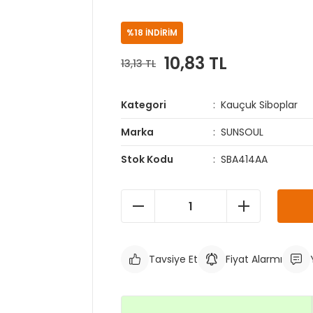
%18 İNDİRİM
10,83 TL
13,13 TL
Kategori
Kauçuk Siboplar
Marka
SUNSOUL
Stok Kodu
SBA414AA
Tavsiye Et
Fiyat Alarmı