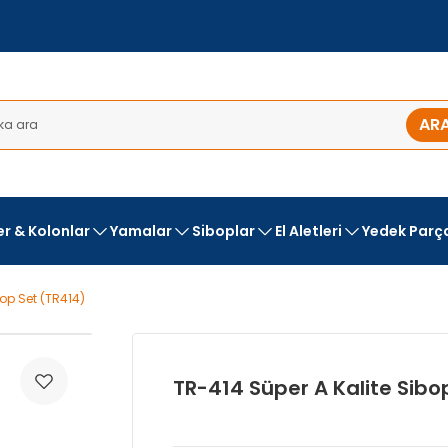
AR
ler & Kolonlar
Yamalar
Siboplar
El Aletleri
Yedek Parç
bop Set (TR414)
TR-414 Süper A Kalite Sibo