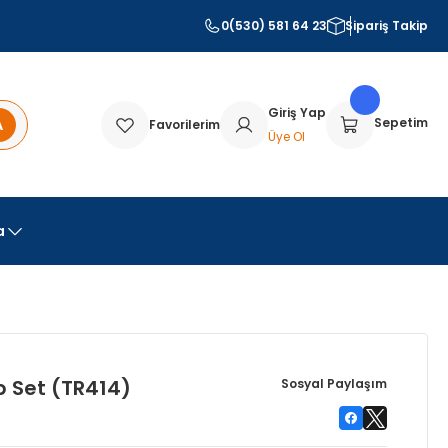
0(530) 581 64 23
Sipariş Takip
Giriş Yap
A
Sepetim
Favorilerim
Üye Ol
a
p Set (TR414)
Sosyal Paylaşım