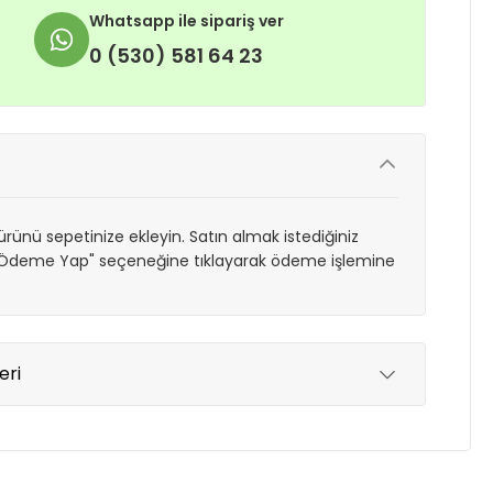
Whatsapp ile sipariş ver
0 (530) 581 64 23
rünü sepetinize ekleyin. Satın almak istediğiniz
 "Ödeme Yap" seçeneğine tıklayarak ödeme işlemine
eri
yde tutmak için anlaşmalı olduğumuz kargo
re içinde adresinize teslim edilir.