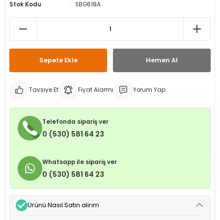
Stok Kodu
SBG618A
leri
ri
et İç Lastikleri
ment
Makineleri
astikleri
i
kleri
Sepete Ekle
Hemen Al
rleri
rı
Tavsiye Et
Fiyat Alarmı
Yorum Yap
Telefonda sipariş ver
0 (530) 581 64 23
Whatsapp ile sipariş ver
0 (530) 581 64 23
Ürünü Nasıl Satın alırım