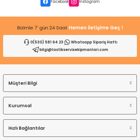
Ürün fiyatı diğer sitelerden daha pahalı.
Facebook
Instagram
Bu ürüne benzer farklı alternatifler olmalı.
Bizimle 7’ gün 24 Saat
Hemen İletişime Geç !
0(530) 581 64 23
Whatsapp Sipariş Hattı
bilgi@lastikservisekipmanlari.com
Gönder
Müşteri Bilgi
Kurumsal
Hızlı Bağlantılar