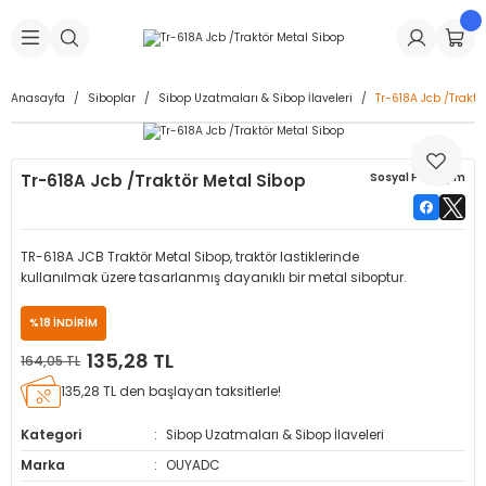
Geri Dön
Geri Dön
Geri Dön
Geri Dön
Geri Dön
Geri Dön
Geri Dön
is Makineleri
Lastikleri
 & Kolonlar
ça
Anasayfa
Siboplar
Sibop Uzatmaları & Sibop İlaveleri
Tr-618A Jcb /Traktö
Takma Makineleri
stikleri
astikleri
r
ı
Takma Makinesi Yedek Parçaları
Tr-618A Jcb /Traktör Metal Sibop
Sosyal Paylaşım
Makineleri
iği
s İç Lastikleri
Siboplar
Makinesi Yedek Parçaları
eleri
tikleri
kleri
alar
ar
 Hortumları
TR-618A JCB Traktör Metal Sibop, traktör lastiklerinde
kullanılmak üzere tasarlanmış dayanıklı bir metal siboptur.
ri
astikleri
r
ı & Sibop İlaveleri
a Tüpü
%18 İNDİRİM
arı
ft Dolgu Lastikleri
Lastikleri
ları
ları
i & Spreyler
135,28 TL
164,05 TL
135,28 TL den başlayan taksitlerle!
eleri
ift Dolgu Lastikleri
ri
 Sibop Kapağı
arı
Kategori
Sibop Uzatmaları & Sibop İlaveleri
Makineleri
ri
kleri
Yamalar
r
Marka
OUYADC