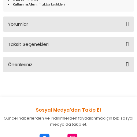
Kullanım Alanı
: Traktör lastikleri
Yorumlar
Taksit Seçenekleri
Bu ürüne ilk yorumu siz yapın!
Önerileriniz
Yorum Yaz
Bu ürünün fiyat bilgisi, resim, ürün açıklamalarında ve diğer
konularda yetersiz gördüğünüz noktaları öneri formunu
kullanarak tarafımıza iletebilirsiniz.
Görüş ve önerileriniz için teşekkür ederiz.
Sosyal Medya’dan Takip Et
Ürün resmi kalitesiz, bozuk veya görüntülenemiyor.
Güncel haberlerden ve indirimlerden faydalanmak için bizi sosyal
Ürün açıklamasında eksik bilgiler bulunuyor.
medya da takip et.
Ürün bilgilerinde hatalar bulunuyor.