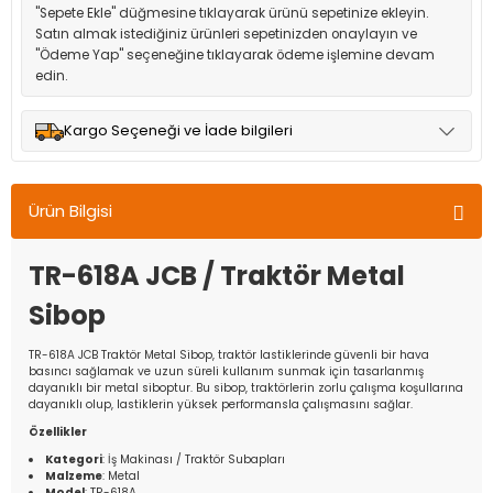
"Sepete Ekle" düğmesine tıklayarak ürünü sepetinize ekleyin.
Satın almak istediğiniz ürünleri sepetinizden onaylayın ve
"Ödeme Yap" seçeneğine tıklayarak ödeme işlemine devam
edin.
Kargo Seçeneği ve İade bilgileri
Müşteri memnuniyetini en üst düzeyde tutmak için anlaşmalı
olduğumuz kargo seçenekleri ile ürünleriniz kısa bir süre içinde
Ürün Bilgisi
adresinize teslim edilir.
TR-618A JCB / Traktör Metal
Sibop
TR-618A JCB Traktör Metal Sibop, traktör lastiklerinde güvenli bir hava
basıncı sağlamak ve uzun süreli kullanım sunmak için tasarlanmış
dayanıklı bir metal siboptur. Bu sibop, traktörlerin zorlu çalışma koşullarına
dayanıklı olup, lastiklerin yüksek performansla çalışmasını sağlar.
Özellikler
Kategori
: İş Makinası / Traktör Subapları
Malzeme
: Metal
Model
: TR-618A