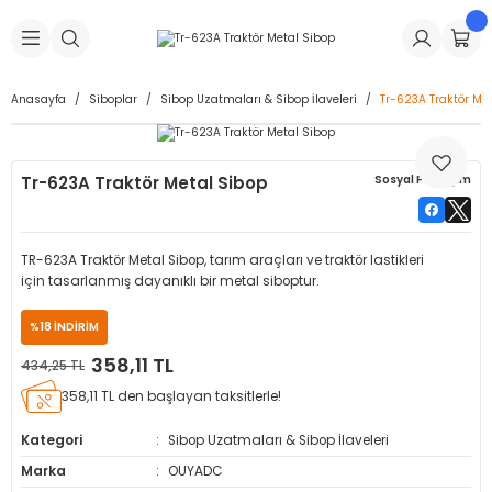
Geri Dön
Geri Dön
Geri Dön
Geri Dön
Geri Dön
Geri Dön
Geri Dön
is Makineleri
Lastikleri
 & Kolonlar
ça
Anasayfa
Siboplar
Sibop Uzatmaları & Sibop İlaveleri
Tr-623A Traktör Me
Takma Makineleri
stikleri
astikleri
r
ı
Takma Makinesi Yedek Parçaları
Tr-623A Traktör Metal Sibop
Sosyal Paylaşım
Makineleri
iği
s İç Lastikleri
Siboplar
Makinesi Yedek Parçaları
eleri
tikleri
kleri
alar
ar
 Hortumları
TR-623A Traktör Metal Sibop, tarım araçları ve traktör lastikleri
için tasarlanmış dayanıklı bir metal siboptur.
ri
astikleri
r
ı & Sibop İlaveleri
a Tüpü
%18 İNDİRİM
arı
ft Dolgu Lastikleri
Lastikleri
ları
ları
i & Spreyler
358,11 TL
434,25 TL
358,11 TL den başlayan taksitlerle!
eleri
ift Dolgu Lastikleri
ri
 Sibop Kapağı
arı
Kategori
Sibop Uzatmaları & Sibop İlaveleri
Makineleri
ri
kleri
Yamalar
r
Marka
OUYADC