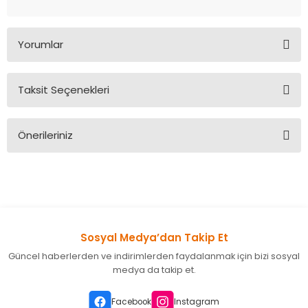
Yorumlar
Taksit Seçenekleri
Bu ürüne ilk yorumu siz yapın!
Önerileriniz
Yorum Yaz
Bu ürünün fiyat bilgisi, resim, ürün açıklamalarında ve diğer
konularda yetersiz gördüğünüz noktaları öneri formunu
kullanarak tarafımıza iletebilirsiniz.
Görüş ve önerileriniz için teşekkür ederiz.
Sosyal Medya’dan Takip Et
Ürün resmi kalitesiz, bozuk veya görüntülenemiyor.
Güncel haberlerden ve indirimlerden faydalanmak için bizi sosyal
Ürün açıklamasında eksik bilgiler bulunuyor.
medya da takip et.
Ürün bilgilerinde hatalar bulunuyor.
Ürün fiyatı diğer sitelerden daha pahalı.
Facebook
Instagram