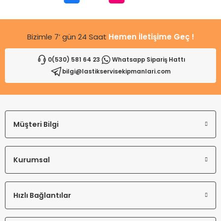
Bu ürüne benzer farklı alternatifler olmalı.
Bizimle 7’ gün 24 Saat
Hemen İletişime Geç !
0(530) 581 64 23
Whatsapp Sipariş Hattı
bilgi@lastikservisekipmanlari.com
Gönder
Müşteri Bilgi
Kurumsal
Hızlı Bağlantılar