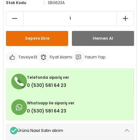
Stok Kodu
SBG623A
leri
ri
et İç Lastikleri
ment
Makineleri
astikleri
i
kleri
Sepete Ekle
Hemen Al
rleri
rı
Tavsiye Et
Fiyat Alarmı
Yorum Yap
Telefonda sipariş ver
0 (530) 581 64 23
Whatsapp ile sipariş ver
0 (530) 581 64 23
Ürünü Nasıl Satın alırım