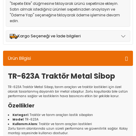
"Sepete Ekle" düğmesine tıklayarak ürünü sepetinize ekleyin.
Satın almak istediğiniz ürünleri sepetinizden onaylayın ve
"Ödeme Yap" seçeneğine tıklayarak ödeme işlemine devam
edin.
Kargo Seçeneği ve İade bilgileri
Müşteri memnuniyetini en üst düzeyde tutmak için anlaşmalı
olduğumuz kargo seçenekleri ile ürünleriniz kısa bir süre içinde
Ürün Bilgisi
adresinize teslim edilir.
TR-623A Traktör Metal Sibop
TR-623A Traktör Metal Sibop, tarım araçları ve traktör lastikleri için özel
olarak tasarlanmış dayanıklı bir metal siboptur. Zorlu koşullarda bile üstün
performans sağlar ve lastiklerin hava basıncını etkin bir şekilde korur.
Özellikler
Kategori
: Traktör ve tarım araçları lastik sibopları
Model
: TR-623A
Kullanım Alanı
: Traktör ve tarım araçları lastikleri
Zorlu tarım alanlarında uzun süreli performans ve güvenilirlik sağlar. Kolay
montajı sayesinde kullanıcı dostudur.