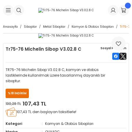
Geri Dön
Geri Dön
Geri Dön
Geri Dön
Geri Dön
Geri Dön
Geri Dön
is Makineleri
Lastikleri
 & Kolonlar
ça
Anasayfa
Siboplar
Metal Siboplar
Kamyon & Otobüs Sibopları
Tr75-76
Takma Makineleri
stikleri
astikleri
r
ı
Takma Makinesi Yedek Parçaları
Tr75-76 Michelin Sibop V3.02.8 C
Sosyal Paylaşım
Makineleri
iği
s İç Lastikleri
Siboplar
Makinesi Yedek Parçaları
eleri
tikleri
kleri
alar
ar
 Hortumları
TR75-76 Michelin Sibop V3.02.8 C, kamyon ve otobüs
lastiklerinde kullanılmak üzere tasarlanmış dayanıklı bir
ri
astikleri
r
ı & Sibop İlaveleri
a Tüpü
siboptur.
%18 İNDİRİM
arı
ft Dolgu Lastikleri
Lastikleri
ları
ları
i & Spreyler
107,43 TL
130,28 TL
eleri
ift Dolgu Lastikleri
ri
 Sibop Kapağı
arı
107,43 TL den başlayan taksitlerle!
Kategori
Kamyon & Otobüs Sibopları
Makineleri
ri
kleri
Yamalar
r