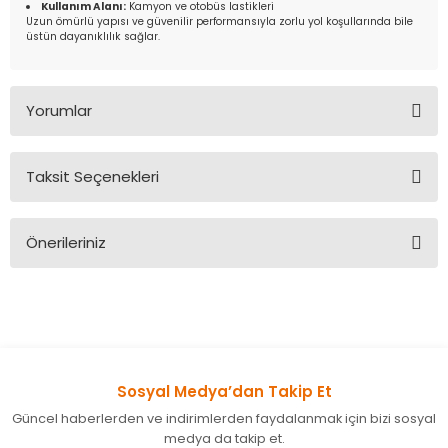
Kullanım Alanı:
Kamyon ve otobüs lastikleri
Uzun ömürlü yapısı ve güvenilir performansıyla zorlu yol koşullarında bile
üstün dayanıklılık sağlar.
Yorumlar
Taksit Seçenekleri
Bu ürüne ilk yorumu siz yapın!
Önerileriniz
Yorum Yaz
Bu ürünün fiyat bilgisi, resim, ürün açıklamalarında ve diğer
konularda yetersiz gördüğünüz noktaları öneri formunu
kullanarak tarafımıza iletebilirsiniz.
Görüş ve önerileriniz için teşekkür ederiz.
Sosyal Medya’dan Takip Et
Ürün resmi kalitesiz, bozuk veya görüntülenemiyor.
Güncel haberlerden ve indirimlerden faydalanmak için bizi sosyal
Ürün açıklamasında eksik bilgiler bulunuyor.
medya da takip et.