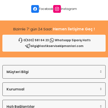
Ürün bilgilerinde hatalar bulunuyor.
Ürün fiyatı diğer sitelerden daha pahalı.
Facebook
Instagram
Bu ürüne benzer farklı alternatifler olmalı.
Bizimle 7’ gün 24 Saat
Hemen İletişime Geç !
0(530) 581 64 23
Whatsapp Sipariş Hattı
bilgi@lastikservisekipmanlari.com
Gönder
Müşteri Bilgi
Kurumsal
Hızlı Bağlantılar