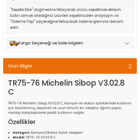
"Sepete Ekle" düğmesine tıklayarak ürünü sepetinize ekleyin.
Satın almak istediğiniz ürünleri sepetinizden onaylayın ve
"Ödeme Yap" seçeneğine tıklayarak ödeme işlemine devam
edin.
Kargo Seçeneği ve İade bilgileri
Müşteri memnuniyetini en üst düzeyde tutmak için anlaşmalı
olduğumuz kargo seçenekleri ile ürünleriniz kısa bir süre içinde
Ürün Bilgisi
adresinize teslim edilir.
TR75-76 Michelin Sibop V3.02.8
C
TR75-76 Michelin Sibop V3.02.8 C, kamyon ve otobüs lastiklerinde kullanım
için tasarlanmış, dayanıklı ve uzun ömürlü bir siboptur. Eğimli yapısı,
montajı kolaylaştırarak pratik kullanım sağlar.
Özellikler
Kategori:
Kamyon/Otobüs lastik sibopları
Model:
TR75-76 V3.02.8 C