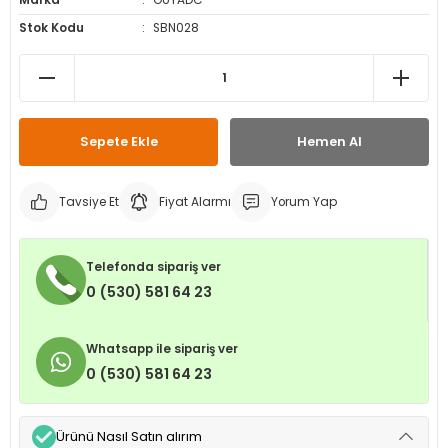
Marka
OUYADC
leri
ri
et İç Lastikleri
ment
Stok Kodu
SBN028
Makineleri
astikleri
i
kleri
Sepete Ekle
Hemen Al
rleri
rı
Tavsiye Et
Fiyat Alarmı
Yorum Yap
Telefonda sipariş ver
0 (530) 581 64 23
Whatsapp ile sipariş ver
0 (530) 581 64 23
Ürünü Nasıl Satın alırım