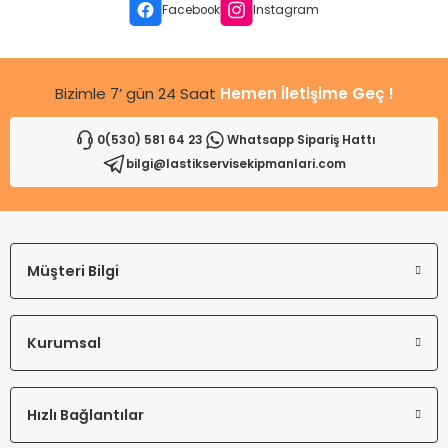
Ürün fiyatı diğer sitelerden daha pahalı.
Facebook
Instagram
Bu ürüne benzer farklı alternatifler olmalı.
Bizimle 7’ gün 24 Saat
Hemen İletişime Geç !
0(530) 581 64 23
Whatsapp Sipariş Hattı
bilgi@lastikservisekipmanlari.com
Gönder
Müşteri Bilgi
Kurumsal
Hızlı Bağlantılar