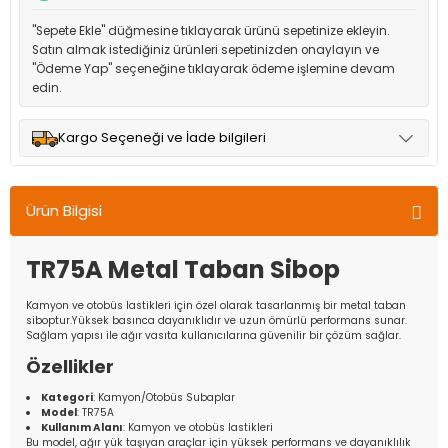
"Sepete Ekle" düğmesine tıklayarak ürünü sepetinize ekleyin.
Satın almak istediğiniz ürünleri sepetinizden onaylayın ve
"Ödeme Yap" seçeneğine tıklayarak ödeme işlemine devam
edin.
Kargo Seçeneği ve İade bilgileri
Müşteri memnuniyetini en üst düzeyde tutmak için anlaşmalı
olduğumuz kargo seçenekleri ile ürünleriniz kısa bir süre içinde
Ürün Bilgisi
adresinize teslim edilir.
TR75A Metal Taban Sibop
Kamyon ve otobüs lastikleri için özel olarak tasarlanmış bir metal taban
siboptur.Yüksek basınca dayanıklıdır ve uzun ömürlü performans sunar.
Sağlam yapısı ile ağır vasıta kullanıcılarına güvenilir bir çözüm sağlar.
Özellikler
Kategori
: Kamyon/Otobüs Subaplar
Model
: TR75A
Kullanım Alanı
: Kamyon ve otobüs lastikleri
Bu model, ağır yük taşıyan araçlar için yüksek performans ve dayanıklılık