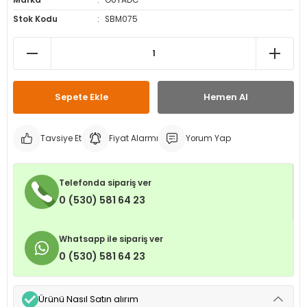
Marka
OUYADC
leri
ri
et İç Lastikleri
ment
Stok Kodu
SBM075
Makineleri
astikleri
i
kleri
Sepete Ekle
Hemen Al
rleri
rı
Tavsiye Et
Fiyat Alarmı
Yorum Yap
Telefonda sipariş ver
0 (530) 581 64 23
Whatsapp ile sipariş ver
0 (530) 581 64 23
Ürünü Nasıl Satın alırım