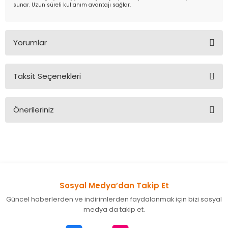
sunar. Uzun süreli kullanım avantajı sağlar.
Yorumlar
Taksit Seçenekleri
Bu ürüne ilk yorumu siz yapın!
Önerileriniz
Yorum Yaz
Bu ürünün fiyat bilgisi, resim, ürün açıklamalarında ve diğer
konularda yetersiz gördüğünüz noktaları öneri formunu
kullanarak tarafımıza iletebilirsiniz.
Görüş ve önerileriniz için teşekkür ederiz.
Sosyal Medya’dan Takip Et
Ürün resmi kalitesiz, bozuk veya görüntülenemiyor.
Güncel haberlerden ve indirimlerden faydalanmak için bizi sosyal
Ürün açıklamasında eksik bilgiler bulunuyor.
medya da takip et.
Ürün bilgilerinde hatalar bulunuyor.