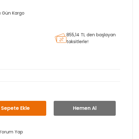
nı Gün Kargo
855,14 TL den başlayan
taksitlerle!
Sepete Ekle
Hemen Al
Yorum Yap