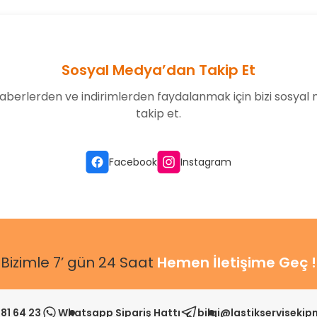
Sosyal Medya’dan Takip Et
aberlerden ve indirimlerden faydalanmak için bizi sosyal
takip et.
Gönder
Facebook
Instagram
Bizimle 7’ gün 24 Saat
Hemen İletişime Geç !
81 64 23
Whatsapp Sipariş Hattı
bilgi@lastikserviseki