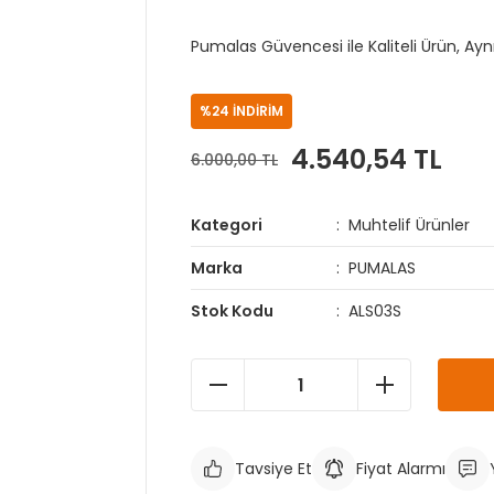
Pumalas Güvencesi ile Kaliteli Ürün, Ay
%24 İNDİRİM
4.540,54 TL
6.000,00 TL
Kategori
Muhtelif Ürünler
Marka
PUMALAS
Stok Kodu
ALS03S
Tavsiye Et
Fiyat Alarmı