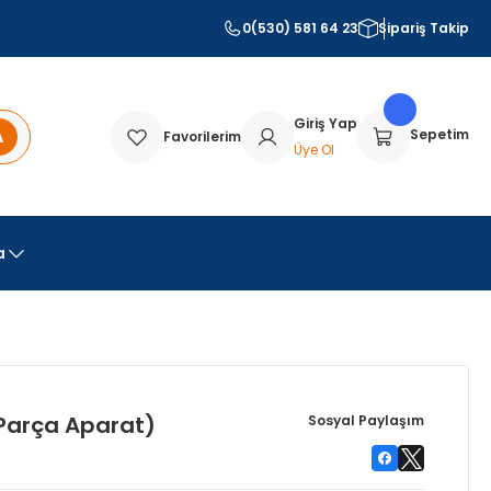
0(530) 581 64 23
Sipariş Takip
Giriş Yap
A
Sepetim
Favorilerim
Üye Ol
a
 Parça Aparat)
Sosyal Paylaşım