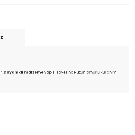
yde tutmak için anlaşmalı olduğumuz kargo
re içinde adresinize teslim edilir.
iz
ar.
Dayanıklı malzeme
yapısı sayesinde uzun ömürlü kullanım
ıza iletebilirsiniz.