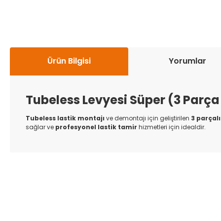
Ürün Bilgisi
Yorumlar
Tubeless Levyesi Süper (3 Parça
Tubeless lastik montajı
ve demontajı için geliştirilen
3 parçalı
sağlar ve
profesyonel lastik tamir
hizmetleri için idealdir.
Bu ürünün fiyat bilgisi, resim, ürün açıklamalarında ve diğer k
Görüş ve önerileriniz için teşekkür ederiz.
Ürün resmi kalitesiz, bozuk veya görüntülenemiyor.
Ürün açıklamasında eksik bilgiler bulunuyor.