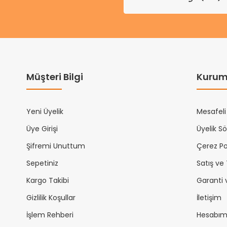
Müşteri Bilgi
Kurum
Yeni Üyelik
Mesafeli
Üye Girişi
Üyelik S
Şifremi Unuttum
Çerez Pol
Sepetiniz
Satış ve
Kargo Takibi
Garanti 
Gizlilik Koşullar
İletişim
İşlem Rehberi
Hesabı