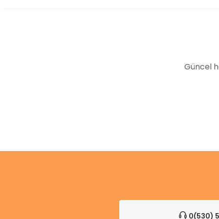
Ürün bilgilerinde hatalar bulunuyor.
Ürün fiyatı diğer sitelerden daha pahalı.
Bu ürüne benzer farklı alternatifler olmalı.
Güncel h
0(530) 5