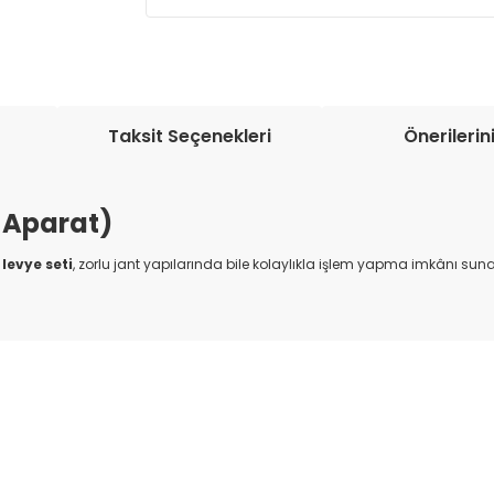
Müşteri memnuniyetini en üst düze
seçenekleri ile ürünleriniz kısa bir sü
Taksit Seçenekleri
Önerilerin
 Aparat)
 levye seti
, zorlu jant yapılarında bile kolaylıkla işlem yapma imkânı sun
onularda yetersiz gördüğünüz noktaları öneri formunu kullanarak tarafım
Bu ürüne ilk yorumu siz yapın!
Yorum Yaz