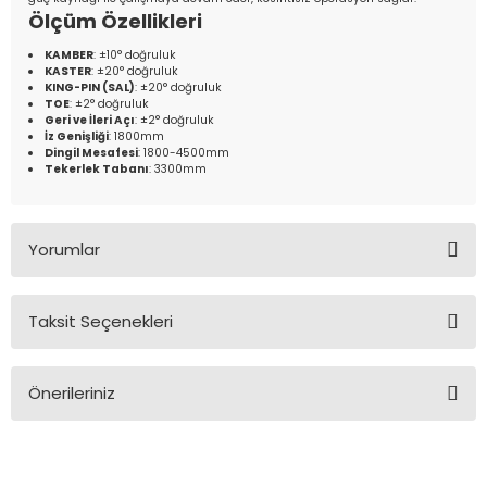
Ölçüm Özellikleri
KAMBER
: ±10° doğruluk
KASTER
: ±20° doğruluk
KING-PIN (SAL)
: ±20° doğruluk
TOE
: ±2° doğruluk
Geri ve İleri Açı
: ±2° doğruluk
İz Genişliği
: 1800mm
Dingil Mesafesi
: 1800-4500mm
Tekerlek Tabanı
: 3300mm
Yorumlar
Taksit Seçenekleri
Bu ürüne ilk yorumu siz yapın!
Önerileriniz
Yorum Yaz
Bu ürünün fiyat bilgisi, resim, ürün açıklamalarında ve diğer
konularda yetersiz gördüğünüz noktaları öneri formunu