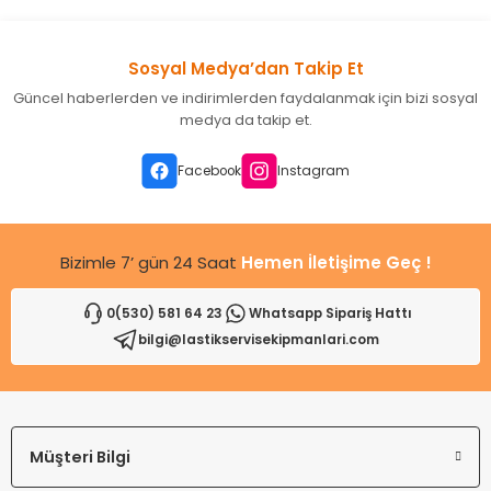
kullanarak tarafımıza iletebilirsiniz.
Görüş ve önerileriniz için teşekkür ederiz.
Sosyal Medya’dan Takip Et
Ürün resmi kalitesiz, bozuk veya görüntülenemiyor.
Güncel haberlerden ve indirimlerden faydalanmak için bizi sosyal
Ürün açıklamasında eksik bilgiler bulunuyor.
medya da takip et.
Ürün bilgilerinde hatalar bulunuyor.
Ürün fiyatı diğer sitelerden daha pahalı.
Facebook
Instagram
Bu ürüne benzer farklı alternatifler olmalı.
Bizimle 7’ gün 24 Saat
Hemen İletişime Geç !
0(530) 581 64 23
Whatsapp Sipariş Hattı
bilgi@lastikservisekipmanlari.com
Gönder
Müşteri Bilgi