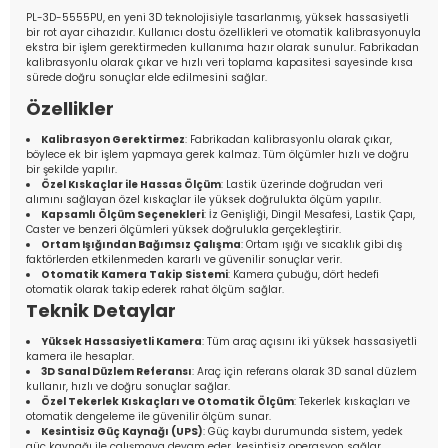
PL-3D-5555PU, en yeni 3D teknolojisiyle tasarlanmış, yüksek hassasiyetli
bir rot ayar cihazıdır. Kullanıcı dostu özellikleri ve otomatik kalibrasyonuyla
ekstra bir işlem gerektirmeden kullanıma hazır olarak sunulur. Fabrikadan
kalibrasyonlu olarak çıkar ve hızlı veri toplama kapasitesi sayesinde kısa
sürede doğru sonuçlar elde edilmesini sağlar.
Özellikler
Kalibrasyon Gerektirmez
: Fabrikadan kalibrasyonlu olarak çıkar,
böylece ek bir işlem yapmaya gerek kalmaz. Tüm ölçümler hızlı ve doğru
bir şekilde yapılır.
Özel Kıskaçlar ile Hassas Ölçüm
: Lastik üzerinde doğrudan veri
alımını sağlayan özel kıskaçlar ile yüksek doğrulukta ölçüm yapılır.
Kapsamlı Ölçüm Seçenekleri
: İz Genişliği, Dingil Mesafesi, Lastik Çapı,
Caster ve benzeri ölçümleri yüksek doğrulukla gerçekleştirir.
Ortam Işığından Bağımsız Çalışma
: Ortam ışığı ve sıcaklık gibi dış
faktörlerden etkilenmeden kararlı ve güvenilir sonuçlar verir.
Otomatik Kamera Takip Sistemi
: Kamera çubuğu, dört hedefi
otomatik olarak takip ederek rahat ölçüm sağlar.
Teknik Detaylar
Yüksek Hassasiyetli Kamera
: Tüm araç açısını iki yüksek hassasiyetli
kamera ile hesaplar.
3D Sanal Düzlem Referansı
: Araç için referans olarak 3D sanal düzlem
kullanır, hızlı ve doğru sonuçlar sağlar.
Özel Tekerlek Kıskaçları ve Otomatik Ölçüm
: Tekerlek kıskaçları ve
otomatik dengeleme ile güvenilir ölçüm sunar.
Kesintisiz Güç Kaynağı (UPS)
: Güç kaybı durumunda sistem, yedek
güç kaynağı ile çalışmaya devam eder, kesintisiz operasyon sağlar.