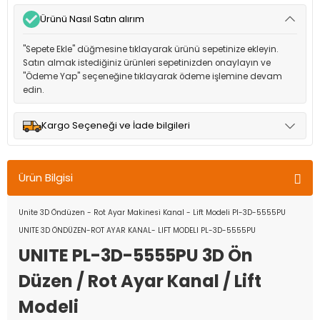
Ürünü Nasıl Satın alırım
"Sepete Ekle" düğmesine tıklayarak ürünü sepetinize ekleyin.
Satın almak istediğiniz ürünleri sepetinizden onaylayın ve
"Ödeme Yap" seçeneğine tıklayarak ödeme işlemine devam
edin.
Kargo Seçeneği ve İade bilgileri
Müşteri memnuniyetini en üst düzeyde tutmak için anlaşmalı
olduğumuz kargo seçenekleri ile ürünleriniz kısa bir süre içinde
Ürün Bilgisi
adresinize teslim edilir.
Unite 3D Öndüzen - Rot Ayar Makinesi Kanal - Lift Modeli Pl-3D-5555PU
UNITE 3D ÖNDÜZEN-ROT AYAR KANAL- LIFT MODELI PL-3D-5555PU
UNITE PL-3D-5555PU 3D Ön
Düzen / Rot Ayar Kanal / Lift
Modeli