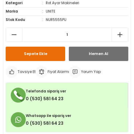
Kategori
Rot Ayar Makineleri
leri
ri
et İç Lastikleri
ment
Marka
UNITE
Stok Kodu
NUR5555PU
Makineleri
astikleri
i
kleri
rleri
rı
Sepete Ekle
Hemen Al
Tavsiye Et
Fiyat Alarmı
Yorum Yap
Telefonda sipariş ver
0 (530) 581 64 23
Whatsapp ile sipariş ver
0 (530) 581 64 23