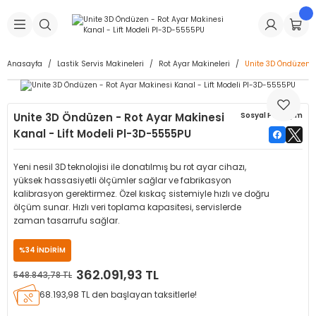
Geri Dön
Geri Dön
Geri Dön
Geri Dön
Geri Dön
Geri Dön
Geri Dön
is Makineleri
Lastikleri
 & Kolonlar
ça
Anasayfa
Lastik Servis Makineleri
Rot Ayar Makineleri
Unite 3D Öndüzen -
Takma Makineleri
stikleri
astikleri
r
ı
Takma Makinesi Yedek Parçaları
Unite 3D Öndüzen - Rot Ayar Makinesi
Sosyal Paylaşım
Makineleri
iği
s İç Lastikleri
Siboplar
Makinesi Yedek Parçaları
Kanal - Lift Modeli Pl-3D-5555PU
eleri
tikleri
kleri
alar
ar
 Hortumları
Yeni nesil 3D teknolojisi ile donatılmış bu rot ayar cihazı,
yüksek hassasiyetli ölçümler sağlar ve fabrikasyon
ri
astikleri
r
ı & Sibop İlaveleri
a Tüpü
kalibrasyon gerektirmez. Özel kıskaç sistemiyle hızlı ve doğru
ölçüm sunar. Hızlı veri toplama kapasitesi, servislerde
zaman tasarrufu sağlar.
arı
ft Dolgu Lastikleri
Lastikleri
ları
ları
i & Spreyler
%34 İNDİRİM
eleri
ift Dolgu Lastikleri
ri
 Sibop Kapağı
arı
362.091,93 TL
548.843,78 TL
68.193,98 TL den başlayan taksitlerle!
Makineleri
ri
kleri
Yamalar
r