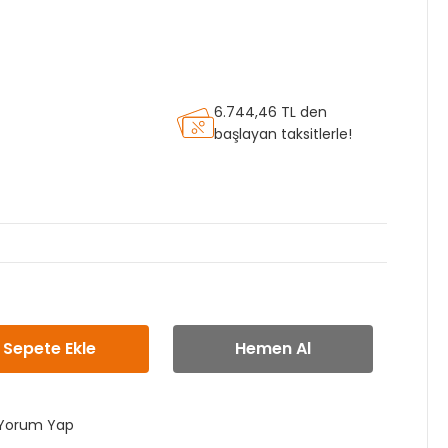
6.744,46 TL den
başlayan taksitlerle!
Sepete Ekle
Hemen Al
Yorum Yap