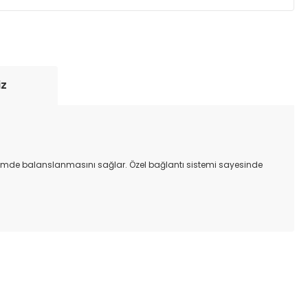
yde tutmak için anlaşmalı olduğumuz kargo
re içinde adresinize teslim edilir.
iz
içimde balanslanmasını sağlar. Özel bağlantı sistemi sayesinde
ıza iletebilirsiniz.