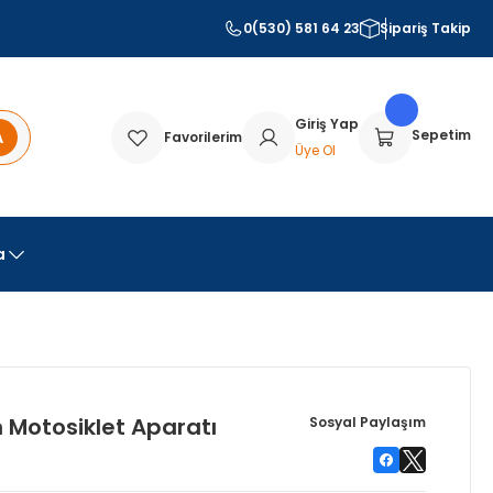
0(530) 581 64 23
Sipariş Takip
Giriş Yap
A
Sepetim
Favorilerim
Üye Ol
a
n Motosiklet Aparatı
Sosyal Paylaşım