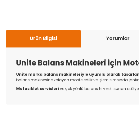
Ürün Bilgisi
Yorumlar
Unite Balans Makineleri İçin Mot
Unite marka balans makineleriyle uyumlu olarak tasarla
balans makinesine kolayca monte edilir ve işlem sırasında jantın
Motosiklet servisleri
ve çok yönlü balans hizmeti sunan atölyel
Bu ürünün fiyat bilgisi, resim, ürün açıklamalarında ve diğer k
Görüş ve önerileriniz için teşekkür ederiz.
Ürün resmi kalitesiz, bozuk veya görüntülenemiyor.