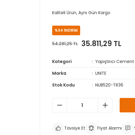
Kaliteli Ürün, Aynı Gün Kargo
%34 İNDİRİM
35.811,29 TL
54.281,25 TL
Kategori
Yapıştırıcı Cement
Marka
UNITE
Stok Kodu
NUB520-TR36
Tavsiye Et
Fiyat Alarmı