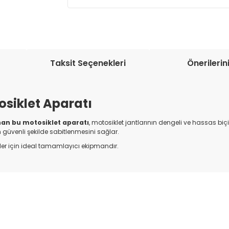
Müşteri memnuniyetini en üst düze
seçenekleri ile ürünleriniz kısa bir sü
Taksit Seçenekleri
Önerilerin
osiklet Aparatı
nan bu motosiklet aparatı
, motosiklet jantlarının dengeli ve hassas b
 güvenli şekilde sabitlenmesini sağlar.
er için ideal tamamlayıcı ekipmandır.
onularda yetersiz gördüğünüz noktaları öneri formunu kullanarak tarafım
Bu ürüne ilk yorumu siz yapın!