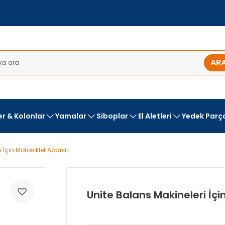
AR
ler & Kolonlar
Yamalar
Siboplar
El Aletleri
Yedek Parç
 İçin Motosiklet Aparatı
Unite Balans Makineleri İçi