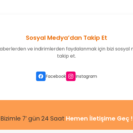
Yorum Yaz
Sosyal Medya’dan Takip Et
aberlerden ve indirimlerden faydalanmak için bizi sosyal
takip et.
Gönder
Facebook
Instagram
Bizimle 7’ gün 24 Saat
Hemen İletişime Geç !