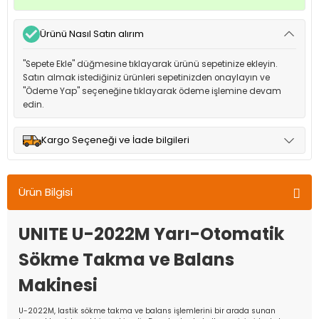
Ürünü Nasıl Satın alırım
"Sepete Ekle" düğmesine tıklayarak ürünü sepetinize ekleyin.
Satın almak istediğiniz ürünleri sepetinizden onaylayın ve
"Ödeme Yap" seçeneğine tıklayarak ödeme işlemine devam
edin.
Kargo Seçeneği ve İade bilgileri
Müşteri memnuniyetini en üst düzeyde tutmak için anlaşmalı
olduğumuz kargo seçenekleri ile ürünleriniz kısa bir süre içinde
Ürün Bilgisi
adresinize teslim edilir.
UNITE U-2022M Yarı-Otomatik
Sökme Takma ve Balans
Makinesi
U-2022M, lastik sökme takma ve balans işlemlerini bir arada sunan