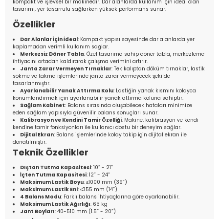
kompakt ve işlevsel bir makinedir. Dar alanlarda kullanım için ideal olan
tasarımı, yer tasarrufu sağlarken yüksek performans sunar.
Özellikler
Dar Alanlar İçin İdeal
: Kompakt yapısı sayesinde dar alanlarda yer
kaplamadan verimli kullanım sağlar.
Merkezsiz Döner Tabla
: Özel tasarıma sahip döner tabla, merkezleme
ihtiyacını ortadan kaldırarak çalışma verimini artırır.
Janta Zarar Vermeyen Tırnaklar
: Tek kalıptan döküm tırnaklar, lastik
sökme ve takma işlemlerinde janta zarar vermeyecek şekilde
tasarlanmıştır.
Ayarlanabilir Yanak Attırma Kolu
: Lastiğin yanak kısmını kolayca
konumlandırmak için ayarlanabilir yanak attırma koluna sahiptir.
Sağlam Kabinet
: Balans sırasında oluşabilecek hataları minimize
eden sağlam yapısıyla güvenilir balans sonuçları sunar.
Kalibrasyon ve Kendini Tamir Özelliği
: Makine, kalibrasyon ve kendi
kendine tamir fonksiyonları ile kullanıcı dostu bir deneyim sağlar.
Dijital Ekran
: Balans işlemlerinde kolay takip için dijital ekran ile
donatılmıştır.
Teknik Özellikler
Dıştan Tutma Kapasitesi
: 10” - 21”
İçten Tutma Kapasitesi
: 12” - 24”
Maksimum Lastik Boyu
: ≤1000 mm (39”)
Maksimum Lastik Eni
: ≤355 mm (14”)
4 Balans Modu
: Farklı balans ihtiyaçlarına göre ayarlanabilir.
Maksimum Lastik Ağırlığı
: 65 kg
Jant Boyları
: 40-510 mm (1.5” - 20”)