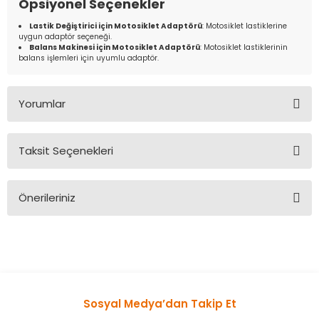
Opsiyonel Seçenekler
Lastik Değiştirici için Motosiklet Adaptörü
: Motosiklet lastiklerine
uygun adaptör seçeneği.
Balans Makinesi için Motosiklet Adaptörü
: Motosiklet lastiklerinin
balans işlemleri için uyumlu adaptör.
Yorumlar
Taksit Seçenekleri
Bu ürüne ilk yorumu siz yapın!
Önerileriniz
Yorum Yaz
Bu ürünün fiyat bilgisi, resim, ürün açıklamalarında ve diğer
konularda yetersiz gördüğünüz noktaları öneri formunu
kullanarak tarafımıza iletebilirsiniz.
Görüş ve önerileriniz için teşekkür ederiz.
Sosyal Medya’dan Takip Et
Ürün resmi kalitesiz, bozuk veya görüntülenemiyor.