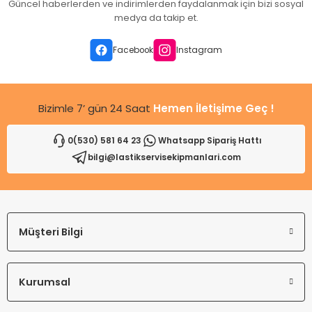
Güncel haberlerden ve indirimlerden faydalanmak için bizi sosyal
Ürün açıklamasında eksik bilgiler bulunuyor.
medya da takip et.
Ürün bilgilerinde hatalar bulunuyor.
Ürün fiyatı diğer sitelerden daha pahalı.
Facebook
Instagram
Bu ürüne benzer farklı alternatifler olmalı.
Bizimle 7’ gün 24 Saat
Hemen İletişime Geç !
0(530) 581 64 23
Whatsapp Sipariş Hattı
bilgi@lastikservisekipmanlari.com
Gönder
Müşteri Bilgi
Kurumsal