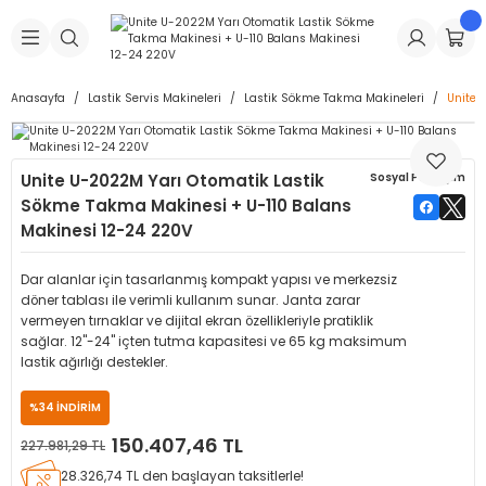
Geri Dön
Geri Dön
Geri Dön
Geri Dön
Geri Dön
Geri Dön
Geri Dön
is Makineleri
Lastikleri
 & Kolonlar
ça
Anasayfa
Lastik Servis Makineleri
Lastik Sökme Takma Makineleri
Unite 
Takma Makineleri
stikleri
astikleri
r
ı
Takma Makinesi Yedek Parçaları
Unite U-2022M Yarı Otomatik Lastik
Sosyal Paylaşım
Makineleri
iği
s İç Lastikleri
Siboplar
Makinesi Yedek Parçaları
Sökme Takma Makinesi + U-110 Balans
Makinesi 12-24 220V
eleri
tikleri
kleri
alar
ar
 Hortumları
Dar alanlar için tasarlanmış kompakt yapısı ve merkezsiz
ri
astikleri
r
ı & Sibop İlaveleri
a Tüpü
döner tablası ile verimli kullanım sunar. Janta zarar
vermeyen tırnaklar ve dijital ekran özellikleriyle pratiklik
sağlar. 12"-24" içten tutma kapasitesi ve 65 kg maksimum
arı
ft Dolgu Lastikleri
Lastikleri
ları
ları
i & Spreyler
lastik ağırlığı destekler.
eleri
ift Dolgu Lastikleri
ri
 Sibop Kapağı
arı
%34 İNDİRİM
150.407,46 TL
227.981,29 TL
Makineleri
ri
kleri
Yamalar
r
28.326,74 TL den başlayan taksitlerle!