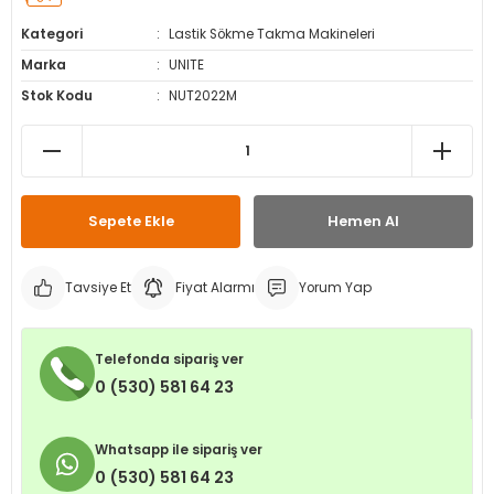
leri
ri
et İç Lastikleri
ment
Kategori
Lastik Sökme Takma Makineleri
Marka
UNITE
Makineleri
astikleri
i
Stok Kodu
NUT2022M
kleri
rleri
rı
Sepete Ekle
Hemen Al
Tavsiye Et
Fiyat Alarmı
Yorum Yap
Telefonda sipariş ver
0 (530) 581 64 23
Whatsapp ile sipariş ver
0 (530) 581 64 23