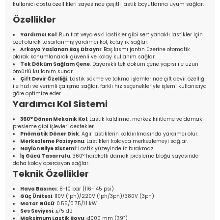
kullanıcı dostu özellikleri sayesinde çeşitli lastik boyutlarına uyum sağlar.
Özellikler
Yardımcı Kol
: Run flat veya eski lastikler gibi sert yanaklı lastikler için
özel olarak tasarlanmış yardımcı kol, kolaylık sağlar.
Arkaya Yaslanan Baş Dizaynı
: Baş kısmı jantın üzerine otomatik
olarak konumlanarak güvenli ve kolay kullanım sağlar.
Tek Döküm Sağlam Çene
: Dayanıklı tek döküm çene yapısı ile uzun
ömürlü kullanım sunar.
Çift Devir Özelliği
: Lastik sökme ve takma işlemlerinde çift devir özelliği
ile hızlı ve verimli çalışma sağlar, farklı hız seçenekleriyle işlemi kullanıcıya
göre optimize eder.
Yardımcı Kol Sistemi
360° Dönen Mekanik Kol
: Lastik kaldırma, merkez kilitleme ve damak
presleme gibi işlevleri destekler.
Pnömatik Döner Disk
: Ağır lastiklerin kaldırılmasında yardımcı olur.
Merkezleme Pozisyonu
: Lastikleri kolayca merkezlemeyi sağlar.
Naylon Bilye Sistemi
: Lastik yüzeyinde iz bırakmaz.
İş Gücü Tasarrufu
: 360° hareketli damak presleme bloğu sayesinde
daha kolay operasyon sağlar.
Teknik Özellikler
Hava Basıncı
: 8-10 bar (116-145 psi)
Güç Ünitesi
: 110V (1ph)/220V (1ph/3ph)/380V (3ph)
Motor Gücü
: 0.55/0.75/1.1 kW
Ses Seviyesi
: ≤75 dB
Maksimum Lastik Boyu
: ≤1000 mm (39”)