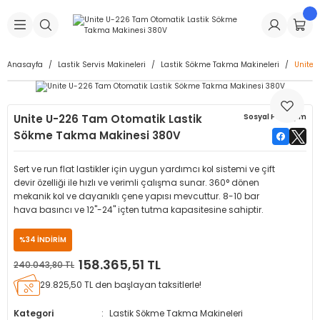
Geri Dön
Geri Dön
Geri Dön
Geri Dön
Geri Dön
Geri Dön
Geri Dön
is Makineleri
Lastikleri
 & Kolonlar
ça
Anasayfa
Lastik Servis Makineleri
Lastik Sökme Takma Makineleri
Unite 
Takma Makineleri
stikleri
astikleri
r
ı
Takma Makinesi Yedek Parçaları
Unite U-226 Tam Otomatik Lastik
Sosyal Paylaşım
Makineleri
iği
s İç Lastikleri
Siboplar
Makinesi Yedek Parçaları
Sökme Takma Makinesi 380V
eleri
tikleri
kleri
alar
ar
 Hortumları
Sert ve run flat lastikler için uygun yardımcı kol sistemi ve çift
devir özelliği ile hızlı ve verimli çalışma sunar. 360° dönen
ri
astikleri
r
ı & Sibop İlaveleri
a Tüpü
mekanik kol ve dayanıklı çene yapısı mevcuttur. 8-10 bar
hava basıncı ve 12"-24" içten tutma kapasitesine sahiptir.
arı
ft Dolgu Lastikleri
Lastikleri
ları
ları
i & Spreyler
%34 İNDİRİM
158.365,51 TL
240.043,80 TL
eleri
ift Dolgu Lastikleri
ri
 Sibop Kapağı
arı
29.825,50 TL den başlayan taksitlerle!
Makineleri
ri
kleri
Yamalar
r
Kategori
Lastik Sökme Takma Makineleri