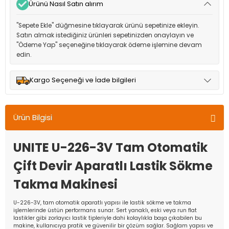
Ürünü Nasıl Satın alırım
"Sepete Ekle" düğmesine tıklayarak ürünü sepetinize ekleyin.
Satın almak istediğiniz ürünleri sepetinizden onaylayın ve
"Ödeme Yap" seçeneğine tıklayarak ödeme işlemine devam
edin.
Kargo Seçeneği ve İade bilgileri
Müşteri memnuniyetini en üst düzeyde tutmak için anlaşmalı
olduğumuz kargo seçenekleri ile ürünleriniz kısa bir süre içinde
Ürün Bilgisi
adresinize teslim edilir.
UNITE U-226-3V Tam Otomatik
Çift Devir Aparatlı Lastik Sökme
Takma Makinesi
U-226-3V, tam otomatik aparatlı yapısı ile lastik sökme ve takma
işlemlerinde üstün performans sunar. Sert yanaklı, eski veya run flat
lastikler gibi zorlayıcı lastik tipleriyle dahi kolaylıkla başa çıkabilen bu
makine, kullanıcıya pratik ve güvenilir bir çözüm sağlar. Sağlam yapısı ve