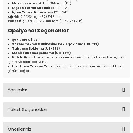
Maksimum Lastik Eni
: ≤355 mm (14”)
Dıştan Tutma Kapasitesi
: 10” – 21”
İçten Tutma Kapasitesi
: 12” – 24”
Ağırlık
: 210/234 kg (462/514.8 lbs)
Paket Ölçüleri
: 960
760
980 mm (3.1’*2.5’*3.2’ ft)
Opsiyonel Seçenekler
Şoklama Cihazı
:
Sökme Takma Makinesine Takılı Şoklama (UB-TF1)
Tabanca Şoklama (UB-TF2)
Mobil Tabanca Şoklama (UB-TFM)
Kutulu Hava Saati
: Lastik basıncını hızlı ve güvenilir bir şekilde ölçmek
için hava saati opsiyonu.
Hızlı Hava Takviye Tankı
: Ekstra hava takviyesi için hızlı ve pratik bir
çözüm sağlar.
Yorumlar
Taksit Seçenekleri
Bu ürüne ilk yorumu siz yapın!
Önerileriniz
Yorum Yaz