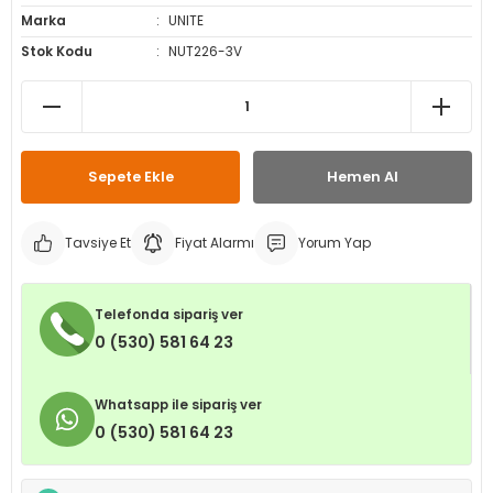
Marka
UNITE
leri
ri
et İç Lastikleri
ment
Stok Kodu
NUT226-3V
Makineleri
astikleri
i
kleri
Sepete Ekle
Hemen Al
rleri
rı
Tavsiye Et
Fiyat Alarmı
Yorum Yap
Telefonda sipariş ver
0 (530) 581 64 23
Whatsapp ile sipariş ver
0 (530) 581 64 23