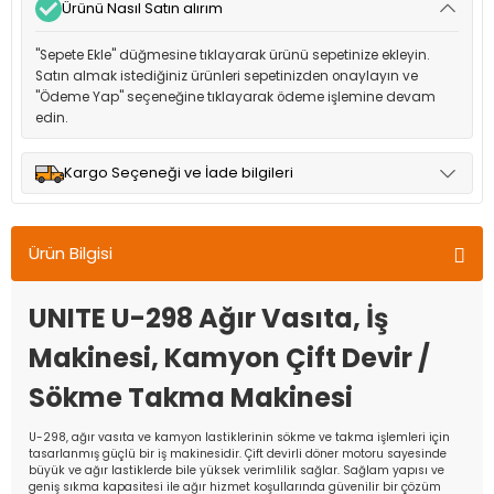
Ürünü Nasıl Satın alırım
"Sepete Ekle" düğmesine tıklayarak ürünü sepetinize ekleyin.
Satın almak istediğiniz ürünleri sepetinizden onaylayın ve
"Ödeme Yap" seçeneğine tıklayarak ödeme işlemine devam
edin.
Kargo Seçeneği ve İade bilgileri
Müşteri memnuniyetini en üst düzeyde tutmak için anlaşmalı
olduğumuz kargo seçenekleri ile ürünleriniz kısa bir süre içinde
Ürün Bilgisi
adresinize teslim edilir.
UNITE U-298 Ağır Vasıta, İş
Makinesi, Kamyon Çift Devir /
Sökme Takma Makinesi
U-298, ağır vasıta ve kamyon lastiklerinin sökme ve takma işlemleri için
tasarlanmış güçlü bir iş makinesidir. Çift devirli döner motoru sayesinde
büyük ve ağır lastiklerde bile yüksek verimlilik sağlar. Sağlam yapısı ve
geniş sıkma kapasitesi ile ağır hizmet koşullarında güvenilir bir çözüm