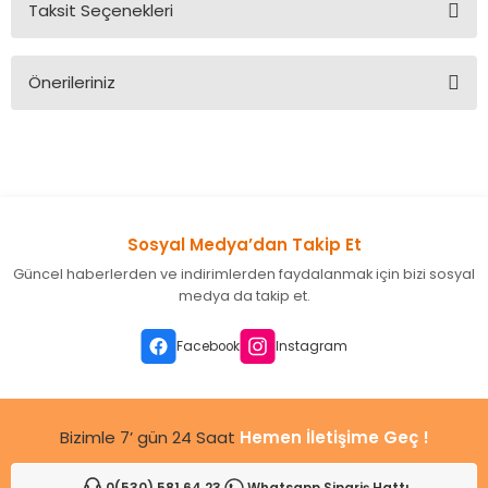
Taksit Seçenekleri
Bu ürüne ilk yorumu siz yapın!
Önerileriniz
Yorum Yaz
Bu ürünün fiyat bilgisi, resim, ürün açıklamalarında ve diğer
konularda yetersiz gördüğünüz noktaları öneri formunu
kullanarak tarafımıza iletebilirsiniz.
Görüş ve önerileriniz için teşekkür ederiz.
Sosyal Medya’dan Takip Et
Ürün resmi kalitesiz, bozuk veya görüntülenemiyor.
Güncel haberlerden ve indirimlerden faydalanmak için bizi sosyal
Ürün açıklamasında eksik bilgiler bulunuyor.
medya da takip et.
Ürün bilgilerinde hatalar bulunuyor.
Ürün fiyatı diğer sitelerden daha pahalı.
Facebook
Instagram
Bu ürüne benzer farklı alternatifler olmalı.
Bizimle 7’ gün 24 Saat
Hemen İletişime Geç !
0(530) 581 64 23
Whatsapp Sipariş Hattı