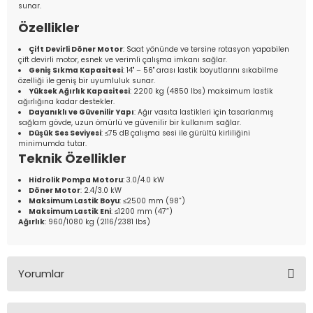
sunar.
Özellikler
Çift Devirli Döner Motor
: Saat yönünde ve tersine rotasyon yapabilen
çift devirli motor, esnek ve verimli çalışma imkanı sağlar.
Geniş Sıkma Kapasitesi
: 14" – 56" arası lastik boyutlarını sıkabilme
özelliği ile geniş bir uyumluluk sunar.
Yüksek Ağırlık Kapasitesi
: 2200 kg (4850 lbs) maksimum lastik
ağırlığına kadar destekler.
Dayanıklı ve Güvenilir Yapı
: Ağır vasıta lastikleri için tasarlanmış
sağlam gövde, uzun ömürlü ve güvenilir bir kullanım sağlar.
Düşük Ses Seviyesi
: ≤75 dB çalışma sesi ile gürültü kirliliğini
minimumda tutar.
Teknik Özellikler
Hidrolik Pompa Motoru
: 3.0/4.0 kW
Döner Motor
: 2.4/3.0 kW
Maksimum Lastik Boyu
: ≤2500 mm (98”)
Maksimum Lastik Eni
: ≤1200 mm (47”)
Ağırlık
: 960/1080 kg (2116/2381 lbs)
Yorumlar