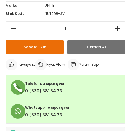
Marka
UNITE
leri
ri
et İç Lastikleri
ment
Stok Kodu
NUT298-3V
Makineleri
astikleri
i
kleri
Sepete Ekle
Hemen Al
rleri
rı
Tavsiye Et
Fiyat Alarmı
Yorum Yap
Telefonda sipariş ver
0 (530) 581 64 23
Whatsapp ile sipariş ver
0 (530) 581 64 23