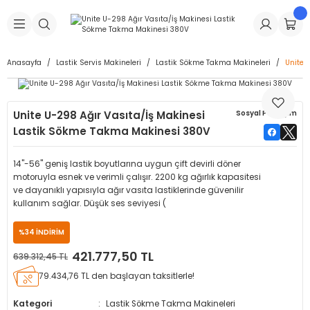
Geri Dön
Geri Dön
Geri Dön
Geri Dön
Geri Dön
Geri Dön
Geri Dön
is Makineleri
Lastikleri
 & Kolonlar
ça
Anasayfa
Lastik Servis Makineleri
Lastik Sökme Takma Makineleri
Unite 
Takma Makineleri
stikleri
astikleri
r
ı
Takma Makinesi Yedek Parçaları
Unite U-298 Ağır Vasıta/İş Makinesi
Sosyal Paylaşım
Makineleri
iği
s İç Lastikleri
Siboplar
Makinesi Yedek Parçaları
Lastik Sökme Takma Makinesi 380V
eleri
tikleri
kleri
alar
ar
 Hortumları
14"-56" geniş lastik boyutlarına uygun çift devirli döner
motoruyla esnek ve verimli çalışır. 2200 kg ağırlık kapasitesi
ri
astikleri
r
ı & Sibop İlaveleri
a Tüpü
ve dayanıklı yapısıyla ağır vasıta lastiklerinde güvenilir
kullanım sağlar. Düşük ses seviyesi (
arı
ft Dolgu Lastikleri
Lastikleri
ları
ları
i & Spreyler
%34 İNDİRİM
421.777,50 TL
639.312,45 TL
eleri
ift Dolgu Lastikleri
ri
 Sibop Kapağı
arı
79.434,76 TL den başlayan taksitlerle!
Makineleri
ri
kleri
Yamalar
r
Kategori
Lastik Sökme Takma Makineleri