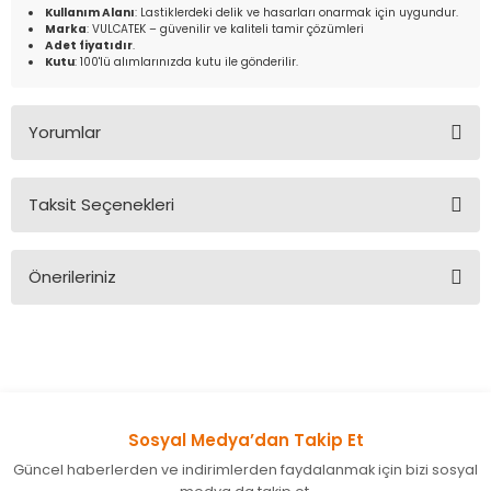
Kullanım Alanı
: Lastiklerdeki delik ve hasarları onarmak için uygundur.
Marka
: VULCATEK – güvenilir ve kaliteli tamir çözümleri
Adet fiyatıdır
.
Kutu
: 100'lü alımlarınızda kutu ile gönderilir.
Yorumlar
Taksit Seçenekleri
Bu ürüne ilk yorumu siz yapın!
Önerileriniz
Yorum Yaz
Bu ürünün fiyat bilgisi, resim, ürün açıklamalarında ve diğer
konularda yetersiz gördüğünüz noktaları öneri formunu
kullanarak tarafımıza iletebilirsiniz.
Görüş ve önerileriniz için teşekkür ederiz.
Sosyal Medya’dan Takip Et
Ürün resmi kalitesiz, bozuk veya görüntülenemiyor.
Güncel haberlerden ve indirimlerden faydalanmak için bizi sosyal
Ürün açıklamasında eksik bilgiler bulunuyor.