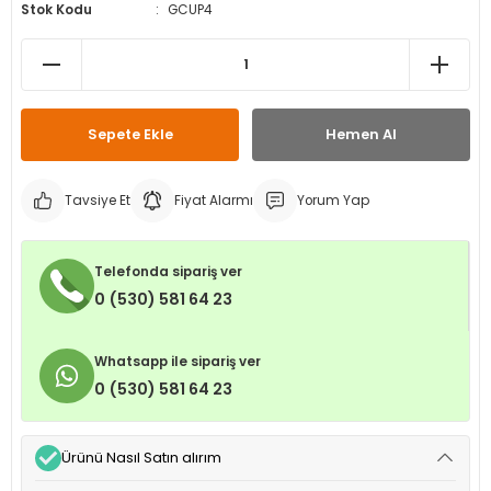
Stok Kodu
GCUP4
leri
ri
et İç Lastikleri
ment
Makineleri
astikleri
i
kleri
Sepete Ekle
Hemen Al
rleri
rı
Tavsiye Et
Fiyat Alarmı
Yorum Yap
Telefonda sipariş ver
0 (530) 581 64 23
Whatsapp ile sipariş ver
0 (530) 581 64 23
Ürünü Nasıl Satın alırım