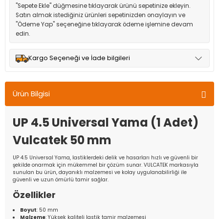
"Sepete Ekle" düğmesine tıklayarak ürünü sepetinize ekleyin.
Satın almak istediğiniz ürünleri sepetinizden onaylayın ve
"Ödeme Yap" seçeneğine tıklayarak ödeme işlemine devam
edin.
Kargo Seçeneği ve İade bilgileri
Müşteri memnuniyetini en üst düzeyde tutmak için anlaşmalı
olduğumuz kargo seçenekleri ile ürünleriniz kısa bir süre içinde
Ürün Bilgisi
adresinize teslim edilir.
UP 4.5 Universal Yama (1 Adet)
Vulcatek 50 mm
UP 4.5 Universal Yama, lastiklerdeki delik ve hasarları hızlı ve güvenli bir
şekilde onarmak için mükemmel bir çözüm sunar. VULCATEK markasıyla
sunulan bu ürün, dayanıklı malzemesi ve kolay uygulanabilirliği ile
güvenli ve uzun ömürlü tamir sağlar.
Özellikler
Boyut
: 50 mm
Malzeme
: Yüksek kaliteli lastik tamir malzemesi