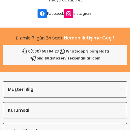
medya da takip et.
Ürün bilgilerinde hatalar bulunuyor.
Ürün fiyatı diğer sitelerden daha pahalı.
Facebook
Instagram
Bu ürüne benzer farklı alternatifler olmalı.
Bizimle 7’ gün 24 Saat
Hemen İletişime Geç !
0(530) 581 64 23
Whatsapp Sipariş Hattı
bilgi@lastikservisekipmanlari.com
Gönder
Müşteri Bilgi
Kurumsal