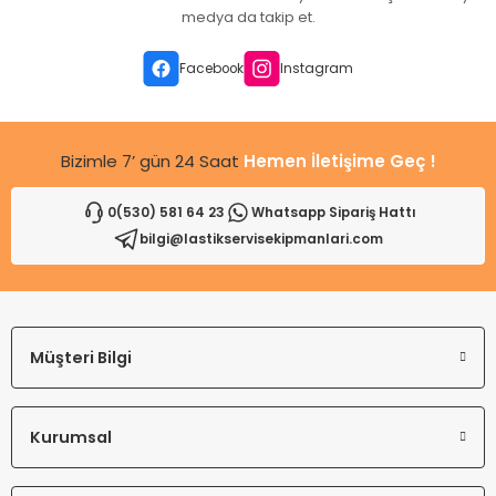
Ürün açıklamasında eksik bilgiler bulunuyor.
medya da takip et.
Ürün bilgilerinde hatalar bulunuyor.
Ürün fiyatı diğer sitelerden daha pahalı.
Facebook
Instagram
Bu ürüne benzer farklı alternatifler olmalı.
Bizimle 7’ gün 24 Saat
Hemen İletişime Geç !
0(530) 581 64 23
Whatsapp Sipariş Hattı
bilgi@lastikservisekipmanlari.com
Gönder
Müşteri Bilgi
Kurumsal