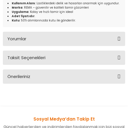
Kullanım Alanı
: Lastiklerdeki delik ve hasarları onarmak için uygundur.
Marka
: REMA – güvenilir ve kaliteli tamir çözümleri
Uygulama
: Kolay ve hızlı tamir için ideal
Adet fiyatıdır
.
Kutu
: 50'li alımlarınızda kutu ile gönderilir.
Yorumlar
Taksit Seçenekleri
Bu ürüne ilk yorumu siz yapın!
Önerileriniz
Yorum Yaz
Bu ürünün fiyat bilgisi, resim, ürün açıklamalarında ve diğer
konularda yetersiz gördüğünüz noktaları öneri formunu
kullanarak tarafımıza iletebilirsiniz.
Görüş ve önerileriniz için teşekkür ederiz.
Sosyal Medya’dan Takip Et
Ürün resmi kalitesiz, bozuk veya görüntülenemiyor.
Güncel haberlerden ve indirimlerden faydalanmak için bizi sosyal