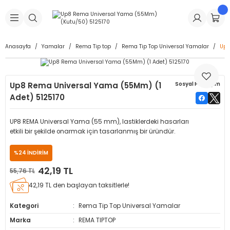
Geri Dön
Geri Dön
Geri Dön
Geri Dön
Geri Dön
Geri Dön
Geri Dön
is Makineleri
Lastikleri
 & Kolonlar
ça
Anasayfa
Yamalar
Rema Tip top
Rema Tip Top Universal Yamalar
Up8
Takma Makineleri
stikleri
astikleri
r
ı
Takma Makinesi Yedek Parçaları
Up8 Rema Universal Yama (55Mm) (1
Sosyal Paylaşım
Makineleri
iği
s İç Lastikleri
Siboplar
Makinesi Yedek Parçaları
Adet) 5125170
eleri
tikleri
kleri
alar
ar
 Hortumları
UP8 REMA Universal Yama (55 mm), lastiklerdeki hasarları
etkili bir şekilde onarmak için tasarlanmış bir üründür.
ri
astikleri
r
ı & Sibop İlaveleri
a Tüpü
%24 İNDİRİM
arı
ft Dolgu Lastikleri
Lastikleri
ları
ları
i & Spreyler
42,19 TL
55,76 TL
42,19 TL den başlayan taksitlerle!
eleri
ift Dolgu Lastikleri
ri
 Sibop Kapağı
arı
Kategori
Rema Tip Top Universal Yamalar
Makineleri
ri
kleri
Yamalar
r
Marka
REMA TIPTOP