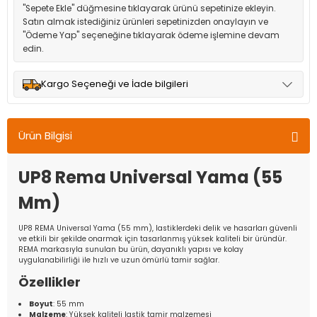
"Sepete Ekle" düğmesine tıklayarak ürünü sepetinize ekleyin.
Satın almak istediğiniz ürünleri sepetinizden onaylayın ve
"Ödeme Yap" seçeneğine tıklayarak ödeme işlemine devam
edin.
Kargo Seçeneği ve İade bilgileri
Müşteri memnuniyetini en üst düzeyde tutmak için anlaşmalı
olduğumuz kargo seçenekleri ile ürünleriniz kısa bir süre içinde
Ürün Bilgisi
adresinize teslim edilir.
UP8 Rema Universal Yama (55
Mm)
UP8 REMA Universal Yama (55 mm), lastiklerdeki delik ve hasarları güvenli
ve etkili bir şekilde onarmak için tasarlanmış yüksek kaliteli bir üründür.
REMA markasıyla sunulan bu ürün, dayanıklı yapısı ve kolay
uygulanabilirliği ile hızlı ve uzun ömürlü tamir sağlar.
Özellikler
Boyut
: 55 mm
Malzeme
: Yüksek kaliteli lastik tamir malzemesi