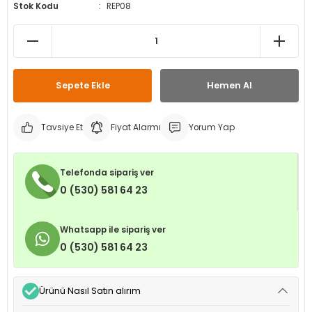
Stok Kodu
REP08
leri
ri
et İç Lastikleri
ment
Makineleri
astikleri
i
kleri
Sepete Ekle
Hemen Al
rleri
rı
Tavsiye Et
Fiyat Alarmı
Yorum Yap
Telefonda sipariş ver
0 (530) 581 64 23
Whatsapp ile sipariş ver
0 (530) 581 64 23
Ürünü Nasıl Satın alırım