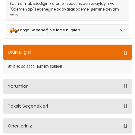
Satın almak istediğiniz ürünleri sepetinizden onaylayın ve
"Ödeme Yap" seçeneğine tıklayarak ödeme işlemine devam
edin.
Kargo Seçeneği ve İade bilgileri
Müşteri memnuniyetini en üst düzeyde tutmak için anlaşmalı
olduğumuz kargo seçenekleri ile ürünleriniz kısa bir süre içinde
Ürün Bilgisi
adresinize teslim edilir.
UT-R 40 SC 2000 HAERTER 5251043
Yorumlar
Taksit Seçenekleri
Bu ürüne ilk yorumu siz yapın!
Önerileriniz
Yorum Yaz