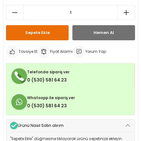
leri
ri
et İç Lastikleri
ment
Makineleri
astikleri
i
Sepete Ekle
Hemen Al
kleri
Tavsiye Et
Fiyat Alarmı
Yorum Yap
rleri
rı
Telefonda sipariş ver
0 (530) 581 64 23
Whatsapp ile sipariş ver
0 (530) 581 64 23
Ürünü Nasıl Satın alırım
"Sepete Ekle" düğmesine tıklayarak ürünü sepetinize ekleyin.