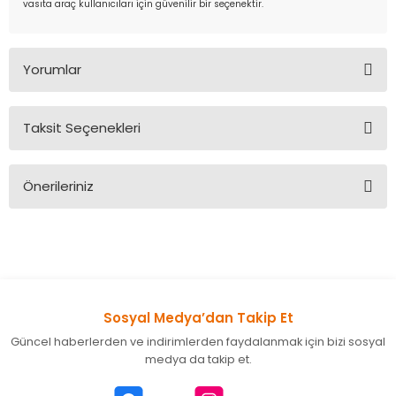
vasıta araç kullanıcıları için güvenilir bir seçenektir.
Yorumlar
Taksit Seçenekleri
Bu ürüne ilk yorumu siz yapın!
Önerileriniz
Yorum Yaz
Bu ürünün fiyat bilgisi, resim, ürün açıklamalarında ve diğer
konularda yetersiz gördüğünüz noktaları öneri formunu
kullanarak tarafımıza iletebilirsiniz.
Görüş ve önerileriniz için teşekkür ederiz.
Sosyal Medya’dan Takip Et
Ürün resmi kalitesiz, bozuk veya görüntülenemiyor.
Güncel haberlerden ve indirimlerden faydalanmak için bizi sosyal
Ürün açıklamasında eksik bilgiler bulunuyor.
medya da takip et.
Ürün bilgilerinde hatalar bulunuyor.