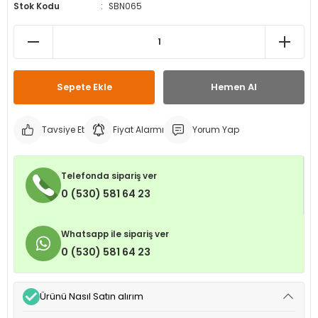
Stok Kodu
SBN065
leri
ri
et İç Lastikleri
ment
Makineleri
astikleri
i
kleri
Sepete Ekle
Hemen Al
rleri
rı
Tavsiye Et
Fiyat Alarmı
Yorum Yap
Telefonda sipariş ver
0 (530) 581 64 23
Whatsapp ile sipariş ver
0 (530) 581 64 23
Ürünü Nasıl Satın alırım