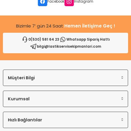
Ürün fiyatı diğer sitelerden daha pahalı.
Facebook
Instagram
Bu ürüne benzer farklı alternatifler olmalı.
Bizimle 7’ gün 24 Saat
Hemen İletişime Geç !
0(530) 581 64 23
Whatsapp Sipariş Hattı
bilgi@lastikservisekipmanlari.com
Gönder
Müşteri Bilgi
Kurumsal
Hızlı Bağlantılar