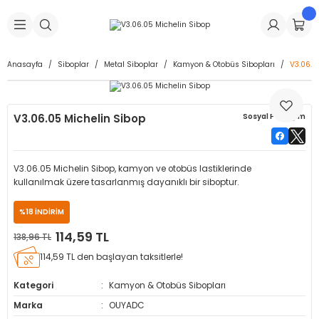
Geri Dön
Geri Dön
Geri Dön
Geri Dön
Geri Dön
Geri Dön
Geri Dön
is Makineleri
Lastikleri
 & Kolonlar
ça
Anasayfa
Siboplar
Metal Siboplar
Kamyon & Otobüs Sibopları
V3.06.0
Takma Makineleri
stikleri
astikleri
r
ı
Takma Makinesi Yedek Parçaları
V3.06.05 Michelin Sibop
Sosyal Paylaşım
Makineleri
iği
s İç Lastikleri
Siboplar
Makinesi Yedek Parçaları
eleri
tikleri
kleri
alar
ar
 Hortumları
V3.06.05 Michelin Sibop, kamyon ve otobüs lastiklerinde
kullanılmak üzere tasarlanmış dayanıklı bir siboptur.
ri
astikleri
r
ı & Sibop İlaveleri
a Tüpü
%18 İNDİRİM
arı
ft Dolgu Lastikleri
Lastikleri
ları
ları
i & Spreyler
114,59 TL
138,96 TL
114,59 TL den başlayan taksitlerle!
eleri
ift Dolgu Lastikleri
ri
 Sibop Kapağı
arı
Kategori
Kamyon & Otobüs Sibopları
Makineleri
ri
kleri
Yamalar
r
Marka
OUYADC