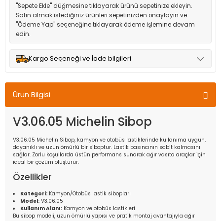
"Sepete Ekle" düğmesine tıklayarak ürünü sepetinize ekleyin.
Satın almak istediğiniz ürünleri sepetinizden onaylayın ve
"Ödeme Yap" seçeneğine tıklayarak ödeme işlemine devam
edin.
Kargo Seçeneği ve İade bilgileri
Müşteri memnuniyetini en üst düzeyde tutmak için anlaşmalı
olduğumuz kargo seçenekleri ile ürünleriniz kısa bir süre içinde
Ürün Bilgisi
adresinize teslim edilir.
V3.06.05 Michelin Sibop
V3.06.05 Michelin Sibop, kamyon ve otobüs lastiklerinde kullanıma uygun,
dayanıklı ve uzun ömürlü bir siboptur. Lastik basıncının sabit kalmasını
sağlar. Zorlu koşullarda üstün performans sunarak ağır vasıta araçlar için
ideal bir çözüm oluşturur.
Özellikler
Kategori:
Kamyon/Otobüs lastik sibopları
Model:
V3.06.05
Kullanım Alanı:
Kamyon ve otobüs lastikleri
Bu sibop modeli, uzun ömürlü yapısı ve pratik montaj avantajıyla ağır