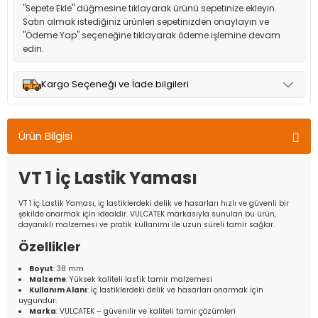
"Sepete Ekle" düğmesine tıklayarak ürünü sepetinize ekleyin.
Satın almak istediğiniz ürünleri sepetinizden onaylayın ve
"Ödeme Yap" seçeneğine tıklayarak ödeme işlemine devam
edin.
Kargo Seçeneği ve İade bilgileri
Müşteri memnuniyetini en üst düzeyde tutmak için anlaşmalı
olduğumuz kargo seçenekleri ile ürünleriniz kısa bir süre içinde
Ürün Bilgisi
adresinize teslim edilir.
VT 1 İç Lastik Yaması
VT 1 İç Lastik Yaması, iç lastiklerdeki delik ve hasarları hızlı ve güvenli bir
şekilde onarmak için idealdir. VULCATEK markasıyla sunulan bu ürün,
dayanıklı malzemesi ve pratik kullanımı ile uzun süreli tamir sağlar.
Özellikler
Boyut
: 38 mm
Malzeme
: Yüksek kaliteli lastik tamir malzemesi
Kullanım Alanı
: İç lastiklerdeki delik ve hasarları onarmak için
uygundur.
Marka
: VULCATEK – güvenilir ve kaliteli tamir çözümleri