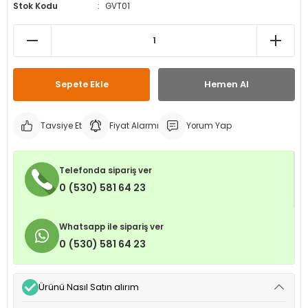
Stok Kodu
GVT01
leri
ri
et İç Lastikleri
ment
Makineleri
astikleri
i
kleri
Sepete Ekle
Hemen Al
rleri
rı
Tavsiye Et
Fiyat Alarmı
Yorum Yap
Telefonda sipariş ver
0 (530) 581 64 23
Whatsapp ile sipariş ver
0 (530) 581 64 23
Ürünü Nasıl Satın alırım