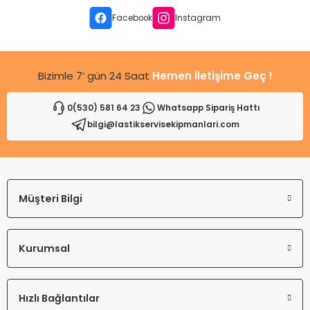
Ürün fiyatı diğer sitelerden daha pahalı.
Facebook
Instagram
Bu ürüne benzer farklı alternatifler olmalı.
Bizimle 7’ gün 24 Saat
Hemen İletişime Geç !
0(530) 581 64 23
Whatsapp Sipariş Hattı
bilgi@lastikservisekipmanlari.com
Gönder
Müşteri Bilgi
Kurumsal
Hızlı Bağlantılar