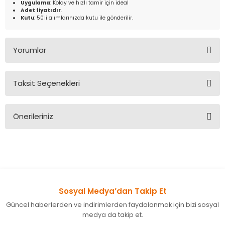
Uygulama
: Kolay ve hızlı tamir için ideal
Adet fiyatıdır
.
Kutu
: 50'li alımlarınızda kutu ile gönderilir.
Yorumlar
Taksit Seçenekleri
Bu ürüne ilk yorumu siz yapın!
Önerileriniz
Yorum Yaz
Bu ürünün fiyat bilgisi, resim, ürün açıklamalarında ve diğer
konularda yetersiz gördüğünüz noktaları öneri formunu
kullanarak tarafımıza iletebilirsiniz.
Görüş ve önerileriniz için teşekkür ederiz.
Sosyal Medya’dan Takip Et
Ürün resmi kalitesiz, bozuk veya görüntülenemiyor.
Güncel haberlerden ve indirimlerden faydalanmak için bizi sosyal
Ürün açıklamasında eksik bilgiler bulunuyor.
medya da takip et.
Ürün bilgilerinde hatalar bulunuyor.