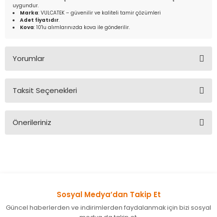
uygundur.
Marka
: VULCATEK – güvenilir ve kaliteli tamir çözümleri
Adet fiyatıdır
.
Kova
: 10'lu alımlarınızda kova ile gönderilir.
Yorumlar
Taksit Seçenekleri
Bu ürüne ilk yorumu siz yapın!
Önerileriniz
Yorum Yaz
Bu ürünün fiyat bilgisi, resim, ürün açıklamalarında ve diğer
konularda yetersiz gördüğünüz noktaları öneri formunu
kullanarak tarafımıza iletebilirsiniz.
Görüş ve önerileriniz için teşekkür ederiz.
Sosyal Medya’dan Takip Et
Ürün resmi kalitesiz, bozuk veya görüntülenemiyor.
Güncel haberlerden ve indirimlerden faydalanmak için bizi sosyal
Ürün açıklamasında eksik bilgiler bulunuyor.