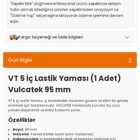
"Sepete Ekle" düğmesine tıklayarak ürünü sepetinize ekleyin.
Satın almak istediğiniz ürünleri sepetinizden onaylayın ve
"Ödeme Yap" seçeneğine tıklayarak ödeme işlemine devam
edin.
Kargo Seçeneği ve İade bilgileri
Müşteri memnuniyetini en üst düzeyde tutmak için anlaşmalı
olduğumuz kargo seçenekleri ile ürünleriniz kısa bir süre içinde
Ürün Bilgisi
adresinize teslim edilir.
VT 5 İç Lastik Yaması (1 Adet)
Vulcatek 95 mm
VT 5 İç Lastik Yaması, iç lastiklerdeki hasarları güvenli ve etkili bir şekilde
onarmak için tasarlanmıştır. VULCATEK markasıyla sunulan bu ürün,
yüksek dayanıklılık ve kolay kullanım sunar.
Özellikler
Boyut
: 95 mm
Malzeme
: Yüksek kaliteli lastik tamir malzemesi
Kullanım Alanı
: İç lastiklerdeki delik ve hasarları onarmak için