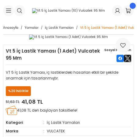
Geri Dön
Geri Dön
Geri Dön
Geri Dön
Geri Dön
Geri Dön
Geri Dön
is Makineleri
Lastikleri
 & Kolonlar
ça
Anasayfa
Yamalar
İç Lastik Yamaları
Vt 5 İç Lastik Yaması (1 Adet) Vul
Takma Makineleri
stikleri
astikleri
r
ı
Takma Makinesi Yedek Parçaları
Vt 5 İç Lastik Yaması (1 Adet) Vulcatek
Sosyal Paylaşım
Makineleri
iği
s İç Lastikleri
Siboplar
Makinesi Yedek Parçaları
95 Mm
eleri
tikleri
kleri
alar
ar
 Hortumları
VT 5 İç Lastik Yaması, iç lastiklerdeki hasarları etkili bir şekilde
onarmak için tasarlanmıştır.
ri
astikleri
r
ı & Sibop İlaveleri
a Tüpü
%20 İNDİRİM
arı
ft Dolgu Lastikleri
Lastikleri
ları
ları
i & Spreyler
41,08 TL
51,63 TL
41,08 TL den başlayan taksitlerle!
eleri
ift Dolgu Lastikleri
ri
 Sibop Kapağı
arı
Kategori
İç Lastik Yamaları
Makineleri
ri
kleri
Yamalar
r
Marka
VULCATEK