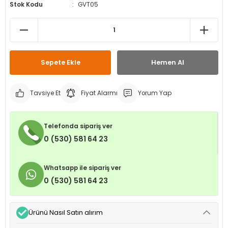
Stok Kodu
GVT05
leri
ri
et İç Lastikleri
ment
Makineleri
astikleri
i
kleri
Sepete Ekle
Hemen Al
rleri
rı
Tavsiye Et
Fiyat Alarmı
Yorum Yap
Telefonda sipariş ver
0 (530) 581 64 23
Whatsapp ile sipariş ver
0 (530) 581 64 23
Ürünü Nasıl Satın alırım