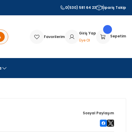
0(530) 581 64 23
Sipariş Takip
Giriş Yap
A
Sepetim
Favorilerim
Üye Ol
a
Sosyal Paylaşım