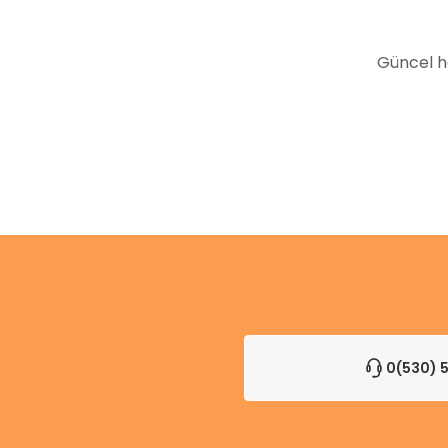
Bu ürüne benzer farklı alternatifler olmalı.
Güncel h
0(530) 5