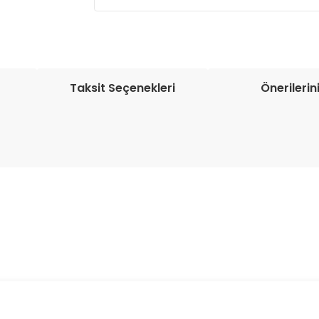
Müşteri memnuniyetini en üst düze
seçenekleri ile ürünleriniz kısa bir sü
Taksit Seçenekleri
Önerilerin
onularda yetersiz gördüğünüz noktaları öneri formunu kullanarak tarafım
Bu ürüne ilk yorumu siz yapın!
Yorum Yaz