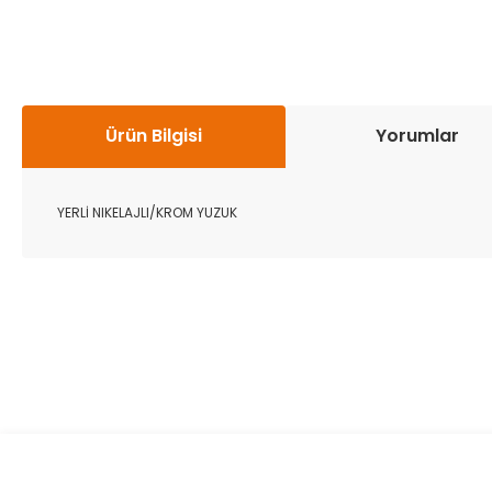
Ürün Bilgisi
Yorumlar
YERLİ NIKELAJLI/KROM YUZUK
Bu ürünün fiyat bilgisi, resim, ürün açıklamalarında ve diğer k
Görüş ve önerileriniz için teşekkür ederiz.
Ürün resmi kalitesiz, bozuk veya görüntülenemiyor.
Ürün açıklamasında eksik bilgiler bulunuyor.
Ürün bilgilerinde hatalar bulunuyor.
Ürün fiyatı diğer sitelerden daha pahalı.