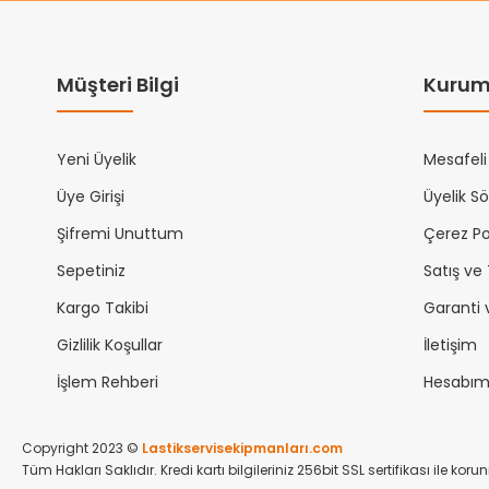
Müşteri Bilgi
Kurum
Yeni Üyelik
Mesafeli
Üye Girişi
Üyelik S
Şifremi Unuttum
Çerez Pol
Sepetiniz
Satış ve
Kargo Takibi
Garanti 
Gizlilik Koşullar
İletişim
İşlem Rehberi
Hesabı
Copyright 2023 ©
Lastikservisekipmanları.com
Tüm Hakları Saklıdır. Kredi kartı bilgileriniz 256bit SSL sertifikası ile kor