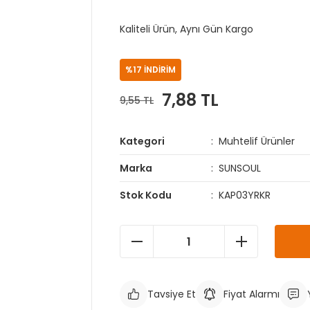
Kaliteli Ürün, Aynı Gün Kargo
%17 İNDİRİM
7,88 TL
9,55 TL
Kategori
Muhtelif Ürünler
Marka
SUNSOUL
Stok Kodu
KAP03YRKR
Tavsiye Et
Fiyat Alarmı