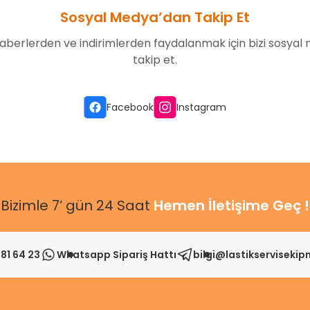
Sosyal Medya’dan Takip Et
aberlerden ve indirimlerden faydalanmak için bizi sosyal
takip et.
Gönder
Facebook
Instagram
Bizimle 7’ gün 24 Saat
Hemen İletişime Geç !
81 64 23
Whatsapp Sipariş Hattı
bilgi@lastikserviseki