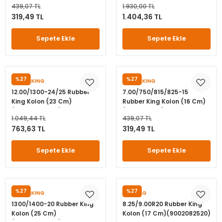
439,07 TL
1.930,00 TL
leri
ri
et İç Lastikleri
ment
319,49 TL
1.404,36 TL
Makineleri
astikleri
i
Sepete Ekle
Sepete Ekle
kleri
%27
%27
RUBBERKING
RUBBERKING
rleri
rı
12.00/1300-24/25 Rubber
7.00/750/815/825-15
King Kolon (23 Cm)
Rubber King Kolon (16 Cm)
(120024130024)
(7501582515)
1.049,44 TL
439,07 TL
763,63 TL
319,49 TL
Sepete Ekle
Sepete Ekle
%27
%27
RUBBERKING
TIREKING
1300/1400-20 Rubber King
8.25/9.00R20 Rubber King
Kolon (25 Cm)
Kolon (17 Cm)(9002082520)