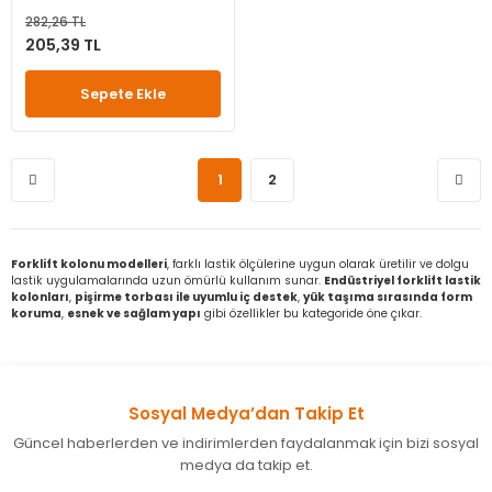
282,26 TL
205,39 TL
Sepete Ekle
1
2
Forklift kolonu modelleri
, farklı lastik ölçülerine uygun olarak üretilir ve dolgu
lastik uygulamalarında uzun ömürlü kullanım sunar.
Endüstriyel forklift lastik
kolonları
,
pişirme torbası ile uyumlu iç destek
,
yük taşıma sırasında form
koruma
,
esnek ve sağlam yapı
gibi özellikler bu kategoride öne çıkar.
Sosyal Medya’dan Takip Et
Güncel haberlerden ve indirimlerden faydalanmak için bizi sosyal
medya da takip et.