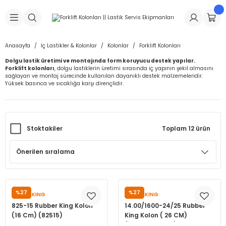
Geri Dön
Geri Dön
Geri Dön
Geri Dön
Geri Dön
Geri Dön
Geri Dön
is Makineleri
Lastikleri
 & Kolonlar
ça
Anasayfa
İç Lastikler & Kolonlar
Kolonlar
Forklift Kolonları
Dolgu lastik üretimi ve montajında form koruyucu destek yapılar.
Takma Makineleri
stikleri
astikleri
r
ı
Takma Makinesi Yedek Parçaları
Forklift kolonları
, dolgu lastiklerin üretimi sırasında iç yapının şekil almasını
sağlayan ve montaj sürecinde kullanılan dayanıklı destek malzemeleridir.
Yüksek basınca ve sıcaklığa karşı dirençlidir.
Makineleri
iği
s İç Lastikleri
Siboplar
Makinesi Yedek Parçaları
eleri
tikleri
kleri
alar
ar
 Hortumları
Stoktakiler
Toplam 12 ürün
ri
astikleri
r
ı & Sibop İlaveleri
a Tüpü
arı
ft Dolgu Lastikleri
Lastikleri
ları
ları
i & Spreyler
eleri
ift Dolgu Lastikleri
ri
 Sibop Kapağı
arı
%27
%27
RUBBERKING
RUBBERKING
825-15 Rubber King Kolon
14.00/1600-24/25 Rubber
Makineleri
ri
kleri
Yamalar
r
(16 Cm) (82515)
King Kolon ( 26 CM)
(140024160024)