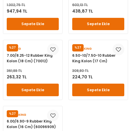
(140020130020)
1.302,75 TL
603,13 TL
947,94 TL
438,87 TL
Sepete Ekle
Sepete Ekle
%27
%27
TIREKING
RUBBERKING
7.00/8.25-12 Rubber King
6.50-10/7.50-10 Rubber
Kolon (18 Cm) (70012)
King Kolon (17 Cm)
(6501075010)
361,88 TL
308,80 TL
263,32 TL
224,70 TL
Sepete Ekle
Sepete Ekle
%27
RUBBERKING
6.00/6.90-9 Rubber King
Kolon (16 Cm) (60096909)