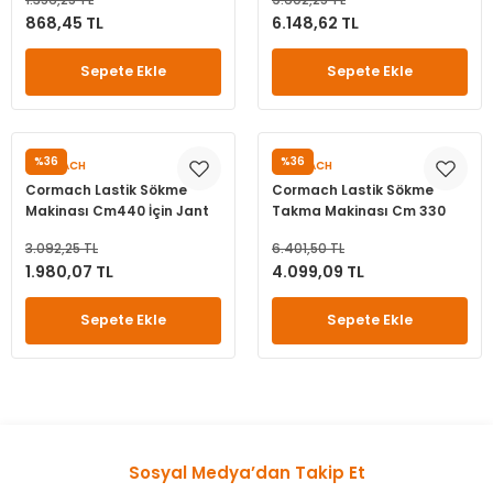
868,45 TL
6.148,62 TL
leri
ri
et İç Lastikleri
ment
Sepete Ekle
Sepete Ekle
Makineleri
astikleri
i
kleri
%36
%36
CORMACH
CORMACH
rleri
rı
Cormach Lastik Sökme
Cormach Lastik Sökme
Makinası Cm440 İçin Jant
Takma Makinası Cm 330
Sıkma Tırnağı
İçin Elcik 105201500
3.092,25 TL
6.401,50 TL
1.980,07 TL
4.099,09 TL
Sepete Ekle
Sepete Ekle
Sosyal Medya’dan Takip Et