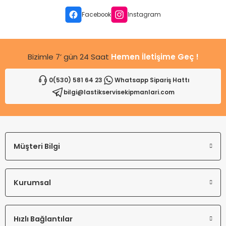
leri
ri
et İç Lastikleri
ment
Facebook
Instagram
Makineleri
astikleri
i
Bizimle 7’ gün 24 Saat
Hemen İletişime Geç !
kleri
0(530) 581 64 23
Whatsapp Sipariş Hattı
rleri
rı
bilgi@lastikservisekipmanlari.com
Müşteri Bilgi
Kurumsal
Hızlı Bağlantılar