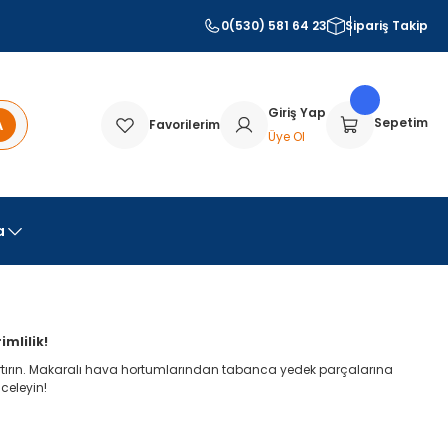
0(530) 581 64 23
Sipariş Takip
Giriş Yap
A
Sepetim
Favorilerim
Üye Ol
a
mlilik!
artırın. Makaralı hava hortumlarından tabanca yedek parçalarına
celeyin!