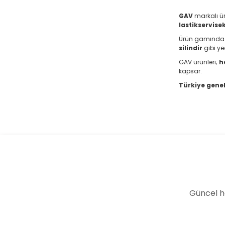
GAV
markalı ür
lastikservis
Ürün gamında 
silindir
gibi ye
GAV ürünleri;
h
kapsar.
Türkiye genel
Güncel h