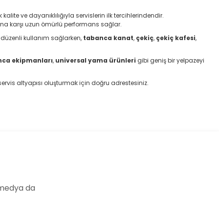
te ve dayanıklılığıyla servislerin ilk tercihlerindendir.
ına karşı uzun ömürlü performans sağlar.
e düzenli kullanım sağlarken,
tabanca kanat
,
çekiç
,
çekiç kafesi
,
nca ekipmanları
,
universal yama ürünleri
gibi geniş bir yelpazeyi
r servis altyapısı oluşturmak için doğru adrestesiniz.
 medya da