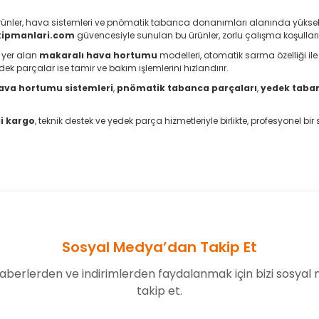
ünler, hava sistemleri ve pnömatik tabanca donanımları alanında yüksek kali
ekipmanlari.com
güvencesiyle sunulan bu ürünler, zorlu çalışma koşullar
yer alan
makaralı hava hortumu
modelleri, otomatik sarma özelliği il
dek parçalar ise tamir ve bakım işlemlerini hızlandırır.
ava hortumu sistemleri
,
pnömatik tabanca parçaları
,
yedek taba
i kargo
, teknik destek ve yedek parça hizmetleriyle birlikte, profesyonel bi
Sosyal Medya’dan Takip Et
aberlerden ve indirimlerden faydalanmak için bizi sosyal
takip et.