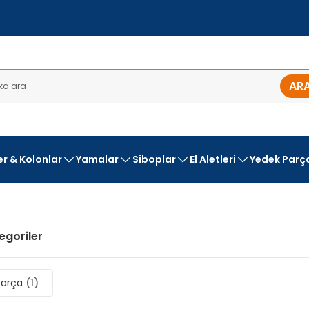
AR
ler & Kolonlar
Yamalar
Siboplar
El Aletleri
Yedek Parç
tegoriler
Parça
(1)