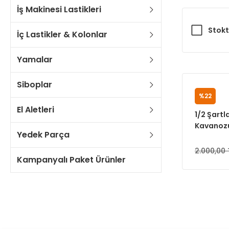
İş Makinesi Lastikleri
Stokt
İç Lastikler & Kolonlar
Yamalar
Siboplar
%22
MAG
El Aletleri
1/2 Şartl
Kavanoz
Yedek Parça
2.000,00 
Kampanyalı Paket Ürünler