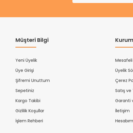
Müşteri Bilgi
Kurum
Yeni Üyelik
Mesafeli
Üye Girişi
Üyelik S
Şifremi Unuttum
Çerez Pol
Sepetiniz
Satış ve
Kargo Takibi
Garanti 
Gizlilik Koşullar
İletişim
İşlem Rehberi
Hesabı