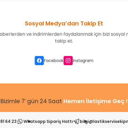
Sosyal Medya’dan Takip Et
aberlerden ve indirimlerden faydalanmak için bizi sosyal
takip et.
Facebook
Instagram
Bizimle 7’ gün 24 Saat
Hemen İletişime Geç !
81 64 23
Whatsapp Sipariş Hattı
bilgi@lastikserviseki