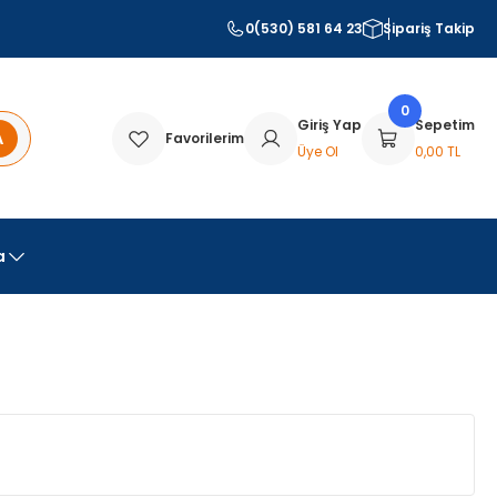
0(530) 581 64 23
Sipariş Takip
0
Giriş Yap
Sepetim
A
Favorilerim
Üye Ol
0,00 TL
a