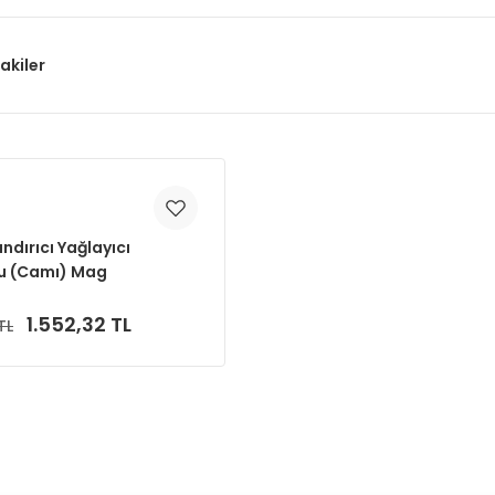
akiler
andırıcı Yağlayıcı
u (Camı) Mag
1.552,32 TL
TL
Sepete Ekle