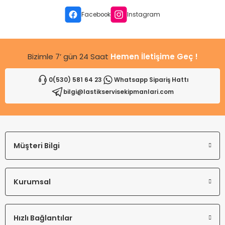
leri
ri
et İç Lastikleri
ment
Facebook
Instagram
Makineleri
astikleri
i
Bizimle 7’ gün 24 Saat
Hemen İletişime Geç !
kleri
0(530) 581 64 23
Whatsapp Sipariş Hattı
rleri
rı
bilgi@lastikservisekipmanlari.com
Müşteri Bilgi
Kurumsal
Hızlı Bağlantılar