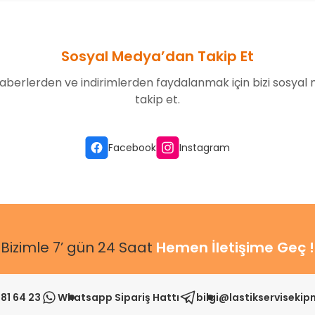
Sosyal Medya’dan Takip Et
aberlerden ve indirimlerden faydalanmak için bizi sosyal
takip et.
Facebook
Instagram
Bizimle 7’ gün 24 Saat
Hemen İletişime Geç !
81 64 23
Whatsapp Sipariş Hattı
bilgi@lastikserviseki