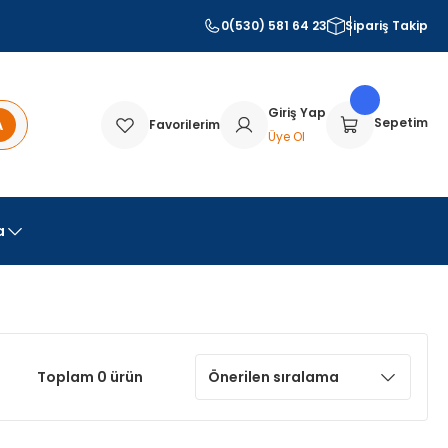
0(530) 581 64 23
Sipariş Takip
Giriş Yap
A
Sepetim
Favorilerim
Üye Ol
a
Toplam 0 ürün