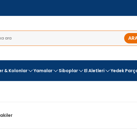
AR
ler & Kolonlar
Yamalar
Siboplar
El Aletleri
Yedek Parç
akiler