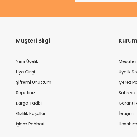
Müşteri Bilgi
Kurum
Yeni Üyelik
Mesafeli
Üye Girişi
Üyelik S
Şifremi Unuttum
Çerez Pol
Sepetiniz
Satış ve
Kargo Takibi
Garanti 
Gizlilik Koşullar
İletişim
İşlem Rehberi
Hesabı