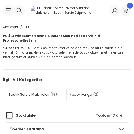
Geri Dön
Geri Dön
Geri Dön
Geri Dön
Geri Dön
Geri Dön
Geri Dön
is Makineleri
Lastikleri
 & Kolonlar
ça
Anasayfa
PULİ
PULİ Lastik Sökme Takma & Balans Makinesi ile Servisinizi
Takma Makineleri
stikleri
astikleri
r
ı
Takma Makinesi Yedek Parçaları
Profesyonelleştirin!
Yüksek kaliteli PULİ lastik sökme takma ve balans makineleri ile servisinizin
verimliliğini artırın. Hem küçük atölyeler hem de büyük ölçekli işletmeler için
Makineleri
iği
s İç Lastikleri
Siboplar
Makinesi Yedek Parçaları
ideal çözümler sunan ürünleri hemen keşfedin.
eleri
tikleri
kleri
alar
ar
 Hortumları
İlgili Alt Kategoriler
ri
astikleri
r
ı & Sibop İlaveleri
a Tüpü
Lastik Servis Makineleri
(15)
Yedek Parça
(2)
arı
ft Dolgu Lastikleri
Lastikleri
ları
ları
i & Spreyler
eleri
ift Dolgu Lastikleri
ri
 Sibop Kapağı
arı
Stoktakiler
Toplam 17 ürün
Makineleri
ri
kleri
Yamalar
r