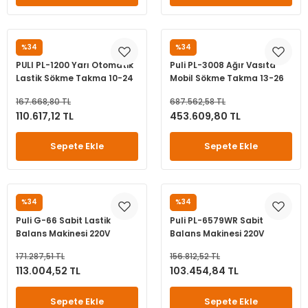
%34
%34
PULİ
PULİ
PULI PL-1200 Yarı Otomatik
Puli PL-3008 Ağır Vasıta
Lastik Sökme Takma 10-24
Mobil Sökme Takma 13-26
220V
380V
167.668,80 TL
687.562,58 TL
110.617,12 TL
453.609,80 TL
Sepete Ekle
Sepete Ekle
%34
%34
PULİ
PULİ
Puli G-66 Sabit Lastik
Puli PL-6579WR Sabit
Balans Makinesi 220V
Balans Makinesi 220V
171.287,51 TL
156.812,52 TL
113.004,52 TL
103.454,84 TL
Sepete Ekle
Sepete Ekle