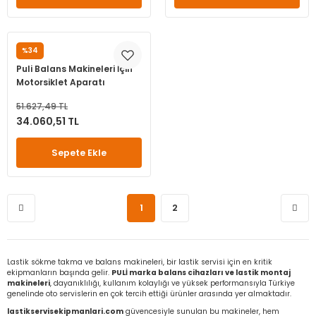
%34
PULİ
Puli Balans Makineleri İçin
Motorsiklet Aparatı
51.627,49 TL
34.060,51 TL
Sepete Ekle
1
2
Lastik sökme takma ve balans makineleri, bir lastik servisi için en kritik
ekipmanların başında gelir.
PULİ marka balans cihazları ve lastik montaj
makineleri
, dayanıklılığı, kullanım kolaylığı ve yüksek performansıyla Türkiye
genelinde oto servislerin en çok tercih ettiği ürünler arasında yer almaktadır.
lastikservisekipmanlari.com
güvencesiyle sunulan bu makineler, hem