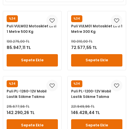
leri
ri
et İç Lastikleri
ment
%34
%34
PULİ
PULİ
Makineleri
astikleri
i
Puli VULM02 Motosiklet Lifti
Puli VULM01 Motosiklet Lifti 1
1 Metre 500 Kg
Metre 300 Kg
kleri
130.275,00 TL
110.010,00 TL
85.947,11 TL
72.577,55 TL
rleri
rı
Sepete Ekle
Sepete Ekle
%34
%34
PULİ
PULİ
Puli PL-1260-12V Mobil
Puli PL-1200-12V Mobil
Lastik Sökme Takma
Lastik Sökme Takma
Makinesi 10-22 12Volt
Makinesi 10-24 12 Volt
215.677,56 TL
221.949,96 TL
142.290,26 TL
146.428,44 TL
Sepete Ekle
Sepete Ekle