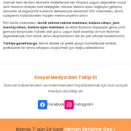
manuel hem de tam otomatik modelleriyle her ihtiyaca uygun seçenekler sunar.
Jant hasarını önleyen özel kelepçeler, hassas balans ayarı sağlayan gelişmiş
sensörler ve ergonomik kullanım detaylarıyla donatılan PULİ makineleri, servis
süreçlerini hızlandırırken müşteri memnuniyetini artırır.
PULİ lastik makineleri;
lastik sökme takma makinesi
,
balans cihazı
,
jant
montaj cihazı
,
balans ayar makinesi
, ve daha fazlasını kapsayan geniş ürün
gamıyla karşınızda. Yüksek stok gücü, uygun fiyat avantajı ve hızlı teslimat
seçenekleriyle, tüm lastik servis ekipmanlarını tek bir çatı altında bulabilirsiniz.
Türkiye geneli kargo
, teknik destek ve yedek parça hizmetleriyle birlikte,
profesyonel bir servis altyapısı oluşturmak için doğru adrestesiniz.
Sosyal Medya’dan Takip Et
Güncel haberlerden ve indirimlerden faydalanmak için bizi sosyal
medya da takip et.
Facebook
Instagram
Bizimle 7’ gün 24 Saat
Hemen İletişime Geç !